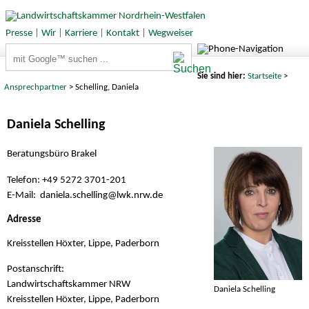
Presse
|
Wir
|
Karriere
|
Kontakt
|
Wegweiser
Suchbegriffe
Sie sind hier:
Startseite
>
Ansprechpartner
> Schelling, Daniela
Daniela Schelling
Beratungsbüro Brakel
Telefon: +49 5272 3701-201
E-Mail: daniela.schelling@
lwk.nrw.de
Adresse
Kreisstellen Höxter, Lippe, Paderborn
Postanschrift:
Landwirtschaftskammer NRW
Daniela Schelling
Kreisstellen Höxter, Lippe, Paderborn