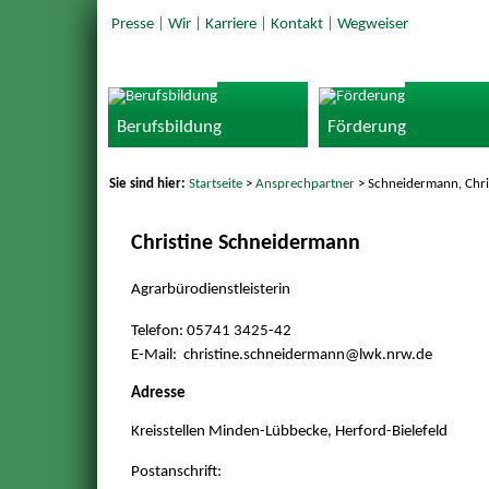
Presse
|
Wir
|
Karriere
|
Kontakt
|
Wegweiser
Berufsbildung
Förderung
Sie sind hier:
Startseite
>
Ansprechpartner
> Schneidermann, Chri
Christine Schneidermann
Agrarbürodienstleisterin
Telefon: 05741 3425-42
E-Mail: christine.schneidermann@
lwk.nrw.de
Adresse
Kreisstellen Minden-Lübbecke, Herford-Bielefeld
Postanschrift: