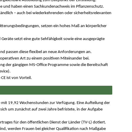
gleichbare Ausbildung zum Zeitpunkt der Einstellung.
sse und haben einen Sachkundenachweis im Pflanzenschutz.
rständlich – auch bei wiederkehrenden oder sicherheitsrelevanten
Witterungsbedingungen, setzen ein hohes Maß an körperlicher
Geräte setzt eine gute Sehfähigkeit sowie eine ausgeprägte
 und passen diese flexibel an neue Anforderungen an.
ooperativen Art zu einem positiven Miteinander bei.
ng der gängigen MS-Office Programme sowie die Bereitschaft
vice).
CE ist von Vorteil.
telle mit 19,92 Wochenstunden zur Verfügung. Eine Aufteilung der
t sich um zunächst auf zwei Jahre befristete, in der Aufgabe
ertrages für den öffentlichen Dienst der Länder (TV-L) dotiert.
sind, werden Frauen bei gleicher Qualifikation nach Maßgabe