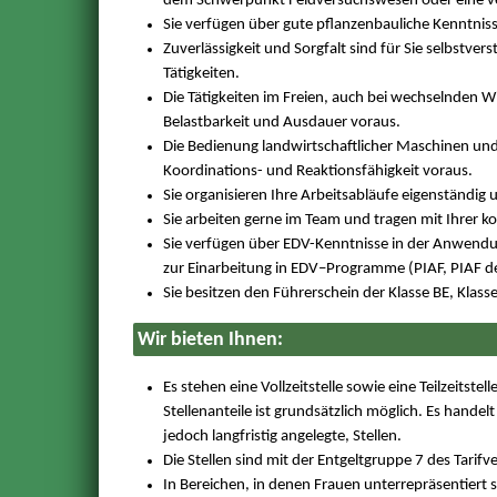
dem Schwerpunkt Feldversuchswesen oder eine ver
Sie verfügen über gute pflanzenbauliche Kenntni
Zuverlässigkeit und Sorgfalt sind für Sie selbstve
Tätigkeiten.
Die Tätigkeiten im Freien, auch bei wechselnden 
Belastbarkeit und Ausdauer voraus.
Die Bedienung landwirtschaftlicher Maschinen und 
Koordinations- und Reaktionsfähigkeit voraus.
Sie organisieren Ihre Arbeitsabläufe eigenständig
Sie arbeiten gerne im Team und tragen mit Ihrer k
Sie verfügen über EDV-Kenntnisse in der Anwendu
zur Einarbeitung in EDV–Programme (PIAF, PIAF de
Sie besitzen den Führerschein der Klasse BE, Klasse 
Wir bieten Ihnen:
Es stehen eine Vollzeitstelle sowie eine Teilzeits
Stellenanteile ist grundsätzlich möglich. Es handel
jedoch langfristig angelegte, Stellen.
Die Stellen sind mit der Entgeltgruppe 7 des Tarifv
In Bereichen, in denen Frauen unterrepräsentiert 