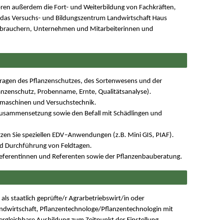
ren außerdem die Fort- und Weiterbildung von Fachkräften,
 das Versuchs- und Bildungszentrum Landwirtschaft Haus
rbrauchern, Unternehmen und Mitarbeiterinnen und
 Fragen des Pflanzenschutzes, des Sortenwesens und der
anzenschutz, Probenname, Ernte, Qualitätsanalyse).
dmaschinen und Versuchstechnik.
nzusammensetzung sowie den Befall mit Schädlingen und
en Sie speziellen EDV–Anwendungen (z.B. Mini GIS, PIAF).
und Durchführung von Feldtagen.
 Referentinnen und Referenten sowie der Pflanzenbauberatung.
ls staatlich geprüfte/r Agrarbetriebswirt/in oder
Landwirtschaft, Pflanzentechnologe/Pflanzentechnologin mit