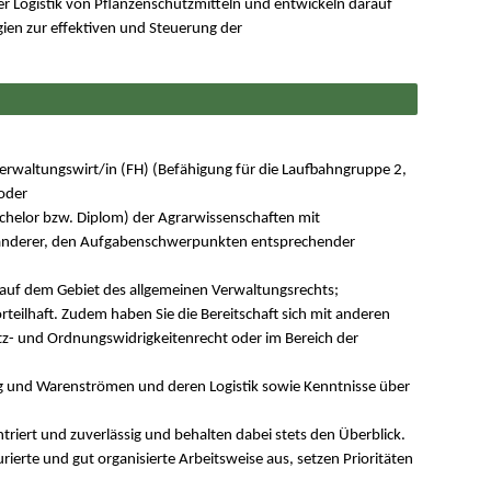
der Logistik von Pflanzenschutzmitteln und entwickeln darauf
gien zur effektiven und Steuerung der
erwaltungswirt/in (FH) (Befähigung für die Laufbahngruppe 2,
 oder
chelor bzw. Diplom) der Agrarwissenschaften mit
anderer, den Aufgabenschwerpunkten entsprechender
auf dem Gebiet des allgemeinen Verwaltungsrechts;
eilhaft. Zudem haben Sie die Bereitschaft sich mit anderen
utz- und Ordnungswidrigkeitenrecht oder im Bereich der
 und Warenströmen und deren Logistik sowie Kenntnisse über
ntriert und zuverlässig und behalten dabei stets den Überblick.
urierte und gut organisierte Arbeitsweise aus, setzen Prioritäten