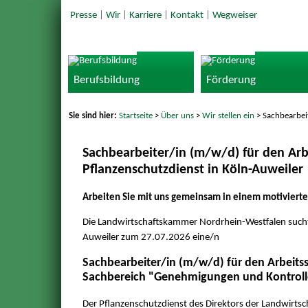
Presse
|
Wir
|
Karriere
|
Kontakt
|
Wegweiser
Berufsbildung
Förderung
Sie sind hier:
Startseite
>
Über uns
>
Wir stellen ein
> Sachbearbei
Sachbearbeiter/in (m/w/d) für den Ar
Pflanzenschutzdienst in Köln-Auweiler
Arbeiten Sie mit uns gemeinsam in einem motivierte
Die Landwirtschaftskammer Nordrhein-Westfalen sucht f
Auweiler zum 27.07.2026 eine/n
Sachbearbeiter/in (m/w/d) für den Arbeits
Sachbereich "Genehmigungen und Kontrol
Der Pflanzenschutzdienst des Direktors der Landwirts