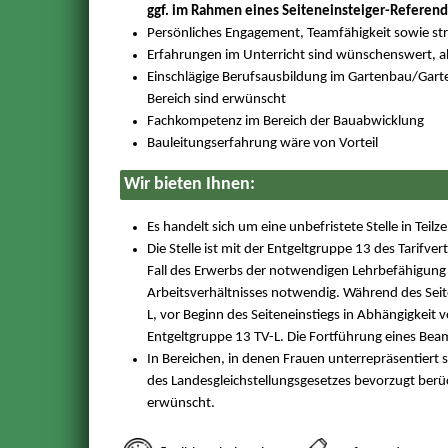
ggf. im Rahmen eines Seiteneinsteiger-Referen
Persönliches Engagement, Teamfähigkeit sowie stru
Erfahrungen im Unterricht sind wünschenswert, a
Einschlägige Berufsausbildung im Gartenbau/Gart
Bereich sind erwünscht
Fachkompetenz im Bereich der Bauabwicklung
Bauleitungserfahrung wäre von Vorteil
Wir bieten Ihnen:
Es handelt sich um eine unbefristete Stelle in Tei
Die Stelle ist mit der Entgeltgruppe 13 des Tarifver
Fall des Erwerbs der notwendigen Lehrbefähigung ü
Arbeitsverhältnisses notwendig. Während des Seite
L, vor Beginn des Seiteneinstiegs in Abhängigkeit
Entgeltgruppe 13 TV-L. Die Fortführung eines Beamt
In Bereichen, in denen Frauen unterrepräsentiert 
des Landesgleichstellungsgesetzes bevorzugt berü
erwünscht.