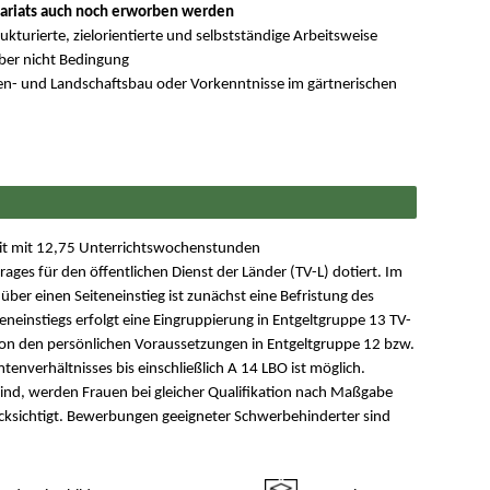
dariats auch noch erworben werden
kturierte, zielorientierte und selbstständige Arbeitsweise
ber nicht Bedingung
en- und Landschaftsbau oder Vorkenntnisse im gärtnerischen
lzeit mit 12,75 Unterrichtswochenstunden
trages für den öffentlichen Dienst der Länder (TV-L) dotiert. Im
ber einen Seiteneinstieg ist zunächst eine Befristung des
neinstiegs erfolgt eine Eingruppierung in Entgeltgruppe 13 TV-
 von den persönlichen Voraussetzungen in Entgeltgruppe 12 bzw.
enverhältnisses bis einschließlich A 14 LBO ist möglich.
sind, werden Frauen bei gleicher Qualifikation nach Maßgabe
cksichtigt. Bewerbungen geeigneter Schwerbehinderter sind