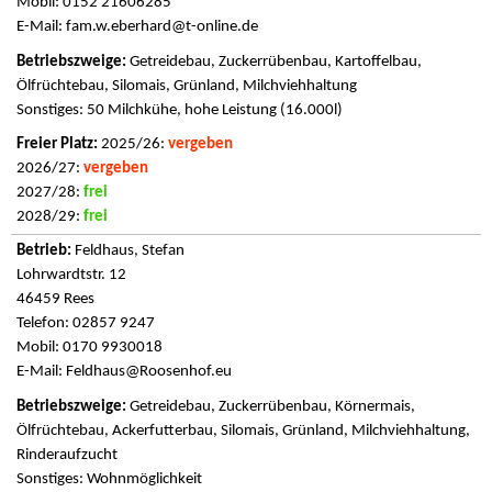
Mobil: 0152 21606285
E-Mail:
fam.w.eberhard@t-online.de
Getreidebau, Zuckerrübenbau, Kartoffelbau,
Ölfrüchtebau, Silomais, Grünland, Milchviehhaltung
Sonstiges: 50 Milchkühe, hohe Leistung (16.000l)
2025/26:
vergeben
2026/27:
vergeben
2027/28:
frei
2028/29:
frei
Feldhaus, Stefan
Lohrwardtstr. 12
46459 Rees
Telefon: 02857 9247
Mobil: 0170 9930018
E-Mail:
Feldhaus@Roosenhof.eu
Getreidebau, Zuckerrübenbau, Körnermais,
Ölfrüchtebau, Ackerfutterbau, Silomais, Grünland, Milchviehhaltung,
Rinderaufzucht
Sonstiges: Wohnmöglichkeit