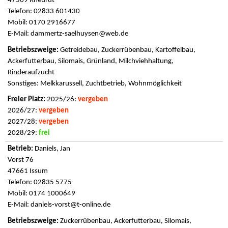
47509 Rheurdt
Telefon: 02833 601430
Mobil: 0170 2916677
E-Mail:
dammertz-saelhuysen@web.de
Getreidebau, Zuckerrübenbau, Kartoffelbau,
Ackerfutterbau, Silomais, Grünland, Milchviehhaltung,
Rinderaufzucht
Sonstiges: Melkkarussell, Zuchtbetrieb, Wohnmöglichkeit
2025/26:
vergeben
2026/27:
vergeben
2027/28:
vergeben
2028/29:
frei
Daniels, Jan
Vorst 76
47661 Issum
Telefon: 02835 5775
Mobil: 0174 1000649
E-Mail:
daniels-vorst@t-online.de
Zuckerrübenbau, Ackerfutterbau, Silomais,