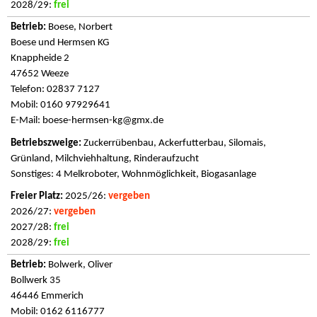
2028/29:
frei
Boese, Norbert
Boese und Hermsen KG
Knappheide 2
47652 Weeze
Telefon: 02837 7127
Mobil: 0160 97929641
E-Mail:
boese-hermsen-kg@gmx.de
Zuckerrübenbau, Ackerfutterbau, Silomais,
Grünland, Milchviehhaltung, Rinderaufzucht
Sonstiges: 4 Melkroboter, Wohnmöglichkeit, Biogasanlage
2025/26:
vergeben
2026/27:
vergeben
2027/28:
frei
2028/29:
frei
Bolwerk, Oliver
Bollwerk 35
46446 Emmerich
Mobil: 0162 6116777