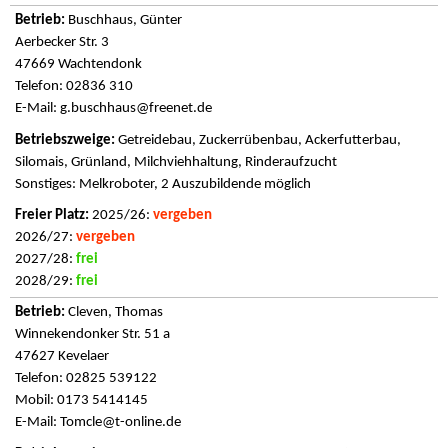
Buschhaus, Günter
Aerbecker Str. 3
47669 Wachtendonk
Telefon: 02836 310
E-Mail:
g.buschhaus@freenet.de
Getreidebau, Zuckerrübenbau, Ackerfutterbau,
Silomais, Grünland, Milchviehhaltung, Rinderaufzucht
Sonstiges: Melkroboter, 2 Auszubildende möglich
2025/26:
vergeben
2026/27:
vergeben
2027/28:
frei
2028/29:
frei
Cleven, Thomas
Winnekendonker Str. 51 a
47627 Kevelaer
Telefon: 02825 539122
Mobil: 0173 5414145
E-Mail:
Tomcle@t-online.de