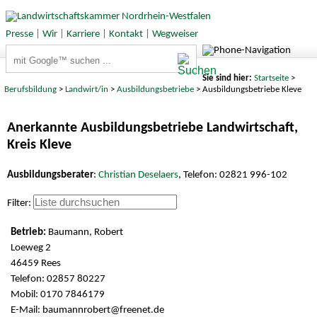
Presse
|
Wir
|
Karriere
|
Kontakt
|
Wegweiser
Suchbegriffe
Sie sind hier:
Startseite
>
Berufsbildung
>
Landwirt/in
>
Ausbildungsbetriebe
> Ausbildungsbetriebe Kleve
Anerkannte Ausbildungsbetriebe Landwirtschaft,
Kreis Kleve
Ausbildungsberater
:
Christian Deselaers
, Telefon: 02821 996-102
Filter:
Baumann, Robert
Loeweg 2
46459 Rees
Telefon: 02857 80227
Mobil: 0170 7846179
E-Mail:
baumannrobert@freenet.de