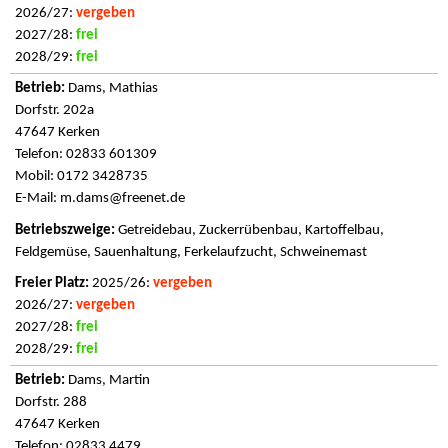
2026/27:
vergeben
2027/28:
frei
2028/29:
frei
Dams, Mathias
Dorfstr. 202a
47647 Kerken
Telefon: 02833 601309
Mobil: 0172 3428735
E-Mail:
m.dams@freenet.de
Getreidebau, Zuckerrübenbau, Kartoffelbau,
Feldgemüse, Sauenhaltung, Ferkelaufzucht, Schweinemast
2025/26:
vergeben
2026/27:
vergeben
2027/28:
frei
2028/29:
frei
Dams, Martin
Dorfstr. 288
47647 Kerken
Telefon: 02833 4479