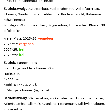
E-Mail:
E_R.hannen@t-online.de
Getreidebau, Zuckerrübenbau, Ackerfutterbau,
Silomais, Grünland, Milchviehhaltung, Rinderaufzucht, Bullenmast,
Schweinemast
Sonstiges: Wohnmöglichkeit, Biogasanlage, Führerschein Klasse T/BE
erfolderlich
2025/26:
vergeben
2026/27:
vergeben
2027/28:
frei
2028/29:
frei
Hannen, Jens
Franz-Hugo und Jens Hannen GbR
Huckstr. 40
47661 Issum
Mobil: 0177 7372178
E-Mail:
jens.hannen@gmx.net
Getreidebau, Zuckerrübenbau, Hülsenfrüchtebau,
Ackerfutterbau, Silomais, Grünland, Feldgemüse, Milchviehhaltung,
Rinderaufzucht