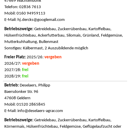
47669 Wachtendonk
Telefon: 02836 7613
Mobil: 0160 94959113
E-Mail:
hj.dercks@googlemail.com
Getreidebau, Zuckerrübenbau, Kartoffelbau,
Hülsenfrüchtebau, Ackerfutterbau, Silomais, Grünland, Feldgemüse,
Mutterkuhhaltung, Bullenmast
Sonstiges: Kälbermast, 2 Auszubildende möglich
2025/26:
vergeben
2026/27:
vergeben
2027/28:
frei
2028/29:
frei
Deselaers, Philipp
Baersdonker Str. 96
47608 Geldern
Mobil: 01520 2865845
E-Mail:
info@deselaers-agrar.com
Getreidebau, Zuckerrübenbau, Kartoffelbau,
Körnermais, Hülsenfrüchtebau, Feldgemüse, Geflügelaufzucht oder