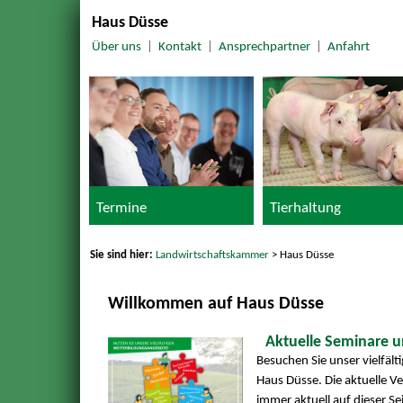
Haus Düsse
Über uns
|
Kontakt
|
Ansprechpartner
|
Anfahrt
Termine
Tierhaltung
Sie sind hier:
Landwirtschaftskammer
> Haus Düsse
Willkommen auf Haus Düsse
Aktuelle Seminare 
Besuchen Sie unser vielfäl
Haus Düsse. Die aktuelle V
immer aktuell auf dieser Sei