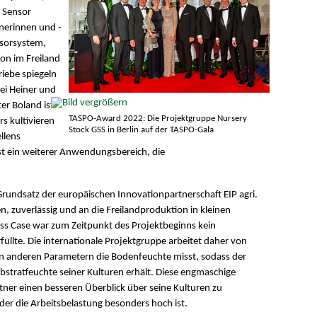
 Sensor
nerinnen und -
nsorsystem,
on im Freiland
riebe spiegeln
rei Heiner und
er Boland ist
TASPO-Award 2022: Die Projektgruppe Nursery
s kultivieren
Stock GSS in Berlin auf der TASPO-Gala
llens
st ein weiterer Anwendungsbereich, die
 Grundsatz der europäischen Innovationpartnerschaft EIP agri.
n, zuverlässig und an die Freilandproduktion in kleinen
ss Case war zum Zeitpunkt des Projektbeginns kein
üllte. Die internationale Projektgruppe arbeitet daher von
 anderen Parametern die Bodenfeuchte misst, sodass der
bstratfeuchte seiner Kulturen erhält. Diese engmaschige
ner einen besseren Überblick über seine Kulturen zu
er die Arbeitsbelastung besonders hoch ist.