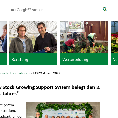
Suchbegriffe
Beratung
Weiterbildung
Ve
ktuelle Informationen
> TASPO-Award 2022
 Stock Growing Support System belegt den 2.
s Jahres“
rt System
Konsortium,
adpartner, der