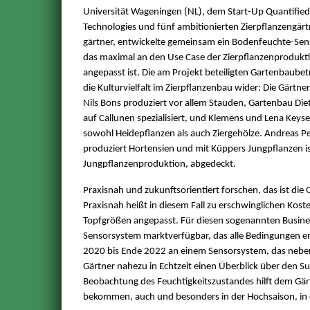
Universität Wageningen (NL), dem Start-Up Quantified
Technologies und fünf ambitionierten Zierpflanzengärt
gärtner, entwickelte gemeinsam ein Bodenfeuchte-Se
das maximal an den Use Case der Zierpflanzenprodukti
angepasst ist. Die am Projekt beteiligten Gartenbaubet
die Kulturvielfalt im Zierpflanzenbau wider: Die Gärtne
Nils Bons produziert vor allem Stauden, Gartenbau Diet
auf Callunen spezialisiert, und Klemens und Lena Keyser
sowohl Heidepflanzen als auch Ziergehölze. Andreas Pe
produziert Hortensien und mit Küppers Jungpflanzen i
Jungpflanzenproduktion, abgedeckt.
Praxisnah und zukunftsorientiert forschen, das ist die
Praxisnah heißt in diesem Fall zu erschwinglichen Koste
Topfgrößen angepasst. Für diesen sogenannten Busine
Sensorsystem marktverfügbar, das alle Bedingungen erf
2020 bis Ende 2022 an einem Sensorsystem, das neben
Gärtner nahezu in Echtzeit einen Überblick über den Su
Beobachtung des Feuchtigkeitszustandes hilft dem Gärt
bekommen, auch und besonders in der Hochsaison, in d