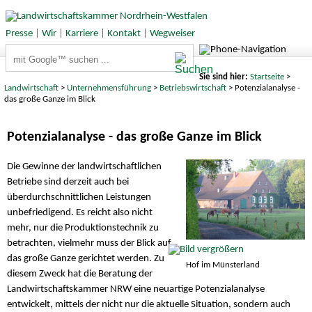
Presse
|
Wir
|
Karriere
|
Kontakt
|
Wegweiser
Suchbegriffe
Sie sind hier:
Startseite
>
Landwirtschaft
>
Unternehmensführung
>
Betriebswirtschaft
> Potenzialanalyse -
das große Ganze im Blick
Potenzialanalyse - das große Ganze im Blick
Die Gewinne der landwirtschaftlichen
Betriebe sind derzeit auch bei
überdurchschnittlichen Leistungen
unbefriedigend. Es reicht also nicht
mehr, nur die Produktionstechnik zu
betrachten, vielmehr muss der Blick auf
das große Ganze gerichtet werden. Zu
Hof im Münsterland
diesem Zweck hat die Beratung der
Landwirtschaftskammer NRW eine neuartige Potenzialanalyse
entwickelt, mittels der nicht nur die aktuelle Situation, sondern auch