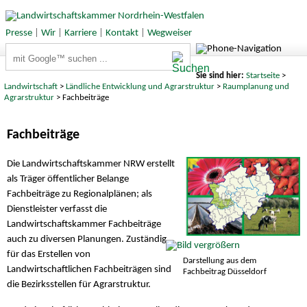
Presse
|
Wir
|
Karriere
|
Kontakt
|
Wegweiser
Suchbegriffe
Sie sind hier:
Startseite
>
Landwirtschaft
>
Ländliche Entwicklung und Agrarstruktur
>
Raumplanung und
Agrarstruktur
> Fachbeiträge
Fachbeiträge
Die Landwirtschaftskammer NRW erstellt
als Träger öffentlicher Belange
Fachbeiträge zu Regionalplänen; als
Dienstleister verfasst die
Landwirtschaftskammer Fachbeiträge
auch zu diversen Planungen. Zuständig
für das Erstellen von
Darstellung aus dem
Landwirtschaftlichen Fachbeiträgen sind
Fachbeitrag Düsseldorf
die Bezirksstellen für Agrarstruktur.