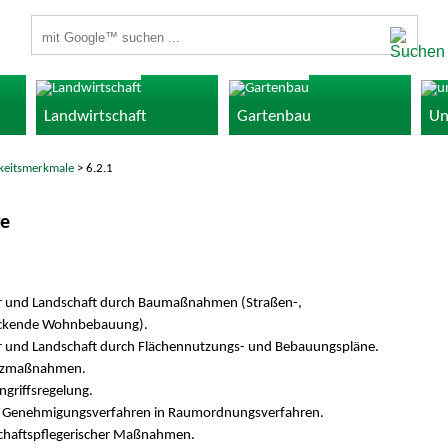
Suchbegriffe
Landwirtschaft
Gartenbau
Un
gkeitsmerkmale
> 6.2.1
ge
tur und Landschaft durch Baumaßnahmen (Straßen-,
rückende Wohnbebauung).
ur und Landschaft durch Flächennutzungs- und Bebauungspläne.
satzmaßnahmen.
griffsregelung.
n Genehmigungsverfahren in Raumordnungsverfahren.
schaftspflegerischer Maßnahmen.