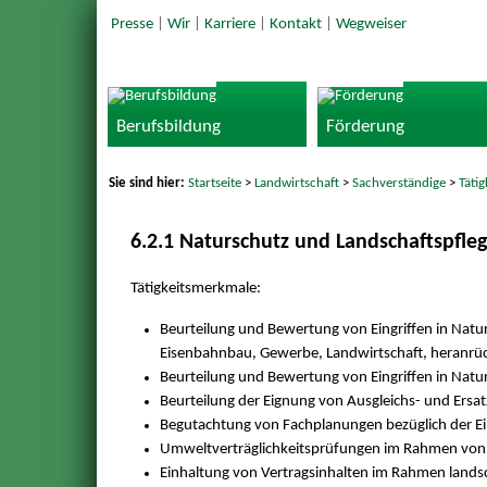
Presse
|
Wir
|
Karriere
|
Kontakt
|
Wegweiser
Berufsbildung
Förderung
Sie sind hier:
Startseite
>
Landwirtschaft
>
Sachverständige
>
Täti
6.2.1 Naturschutz und Landschaftspfle
Tätigkeitsmerkmale:
Beurteilung und Bewertung von Eingriffen in Na
Eisenbahnbau, Gewerbe, Landwirtschaft, heran
Beurteilung und Bewertung von Eingriffen in Nat
Beurteilung der Eignung von Ausgleichs- und Er
Begutachtung von Fachplanungen bezüglich der Ein
Umweltverträglichkeitsprüfungen im Rahmen vo
Einhaltung von Vertragsinhalten im Rahmen land