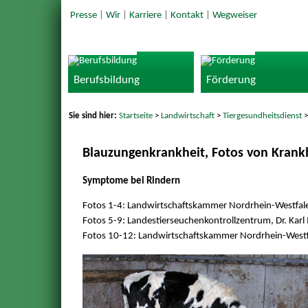
Presse
|
Wir
|
Karriere
|
Kontakt
|
Wegweiser
Berufsbildung
Förderung
Sie sind hier:
Startseite
>
Landwirtschaft
>
Tiergesundheitsdienst
Blauzungenkrankheit, Fotos von Krank
Symptome bei Rindern
Fotos 1-4: Landwirtschaftskammer Nordrhein-Westfalen
Fotos 5-9: Landestierseuchenkontrollzentrum, Dr. Ka
Fotos 10-12: Landwirtschaftskammer Nordrhein-Westf