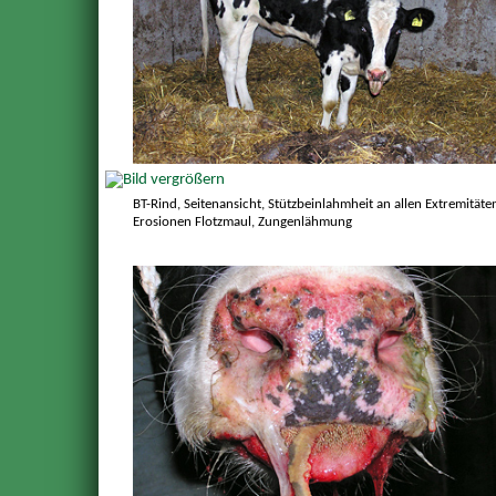
BT-Rind, Seitenansicht, Stützbeinlahmheit an allen Extremitäte
Erosionen Flotzmaul, Zungenlähmung