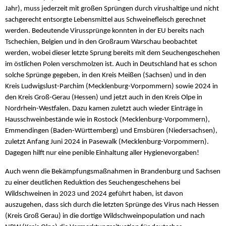
Jahr), muss jederzeit mit großen Sprüngen durch virushaltige und nicht
sachgerecht entsorgte Lebensmittel aus Schweinefleisch gerechnet
werden. Bedeutende Virussprünge konnten in der EU bereits nach
Tschechien, Belgien und in den Großraum Warschau beobachtet
werden, wobei dieser letzte Sprung bereits mit dem Seuchengeschehen
im östlichen Polen verschmolzen ist. Auch in Deutschland hat es schon
solche Sprünge gegeben, in den Kreis Meißen (Sachsen) und in den
Kreis Ludwigslust-Parchim (Mecklenburg-Vorpommern) sowie 2024 in
den Kreis Groß-Gerau (Hessen) und jetzt auch in den Kreis Olpe in
Nordrhein-Westfalen. Dazu kamen zuletzt auch wieder Einträge in
Hausschweinbestände wie in Rostock (Mecklenburg-Vorpommern),
Emmendingen (Baden-Württemberg) und Emsbüren (Niedersachsen),
zuletzt Anfang Juni 2024 in Pasewalk (Mecklenburg-Vorpommern).
Dagegen hilft nur eine penible Einhaltung aller Hygienevorgaben!
Auch wenn die Bekämpfungsmaßnahmen in Brandenburg und Sachsen
zu einer deutlichen Reduktion des Seuchengeschehens bei
Wildschweinen in 2023 und 2024 geführt haben, ist davon
auszugehen, dass sich durch die letzten Sprünge des Virus nach Hessen
(Kreis Groß Gerau) in die dortige Wildschweinpopulation und nach