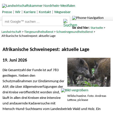
Presse
|
Wir
|
Karriere
|
Kontakt
|
Wegweiser
Suchbegriffe
Sie sind hier:
Startseite
>
Landwirtschaft
>
Tiergesundheitsdienst
>
Schweinegesundheitsdienst
>
Afrikanische Schweinepest: aktuelle Lage
Afrikanische Schweinepest: aktuelle Lage
19. Juni 2026
Die Gesamtzahl der Funde ist auf 783
gestiegen. Neben den
Schutzmaßnahmen zur Eindämmung der
ASP, die über Allgemeinverfügungen der
drei Kreise veröffentlicht worden sind,
Wildschweine. Foto: Andreas
läuft in allen drei Kreisen eine intensive
Lettow, piclease
und andauernde Kadaversuche mit
Mensch-Hund-Suchteams vom Landesbetrieb Wald und Holz. Ein