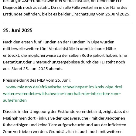
bestätigte ASP-Funde sowie drei Verdachtsfälle, bei denen die FLI-
Diagnostik noch aussteht. Da sich alle Fälle weiterhin in der Nähe des
Erstfundes befinden, bleibt es bei der Einschätzung vom 25.Juni 2025.
25. Juni 2025
Nach den ersten fünf Funden an der Hundem in Olpe wurden
mittlerweile weitere fünf Verdachtsfälle in unmittelbarer Nähe
entdeckt, die möglicherweise zu der selben Rotte gehört haben. Eine
Bestätigung der Untersuchungsergebnisse durch das FLI steht noch
aus, Stand 25. Juni 2025 abends.
Pressmeldung des MLV vom 25. Juni:
www.mlv.nrw.de/afrikanische-schweinepest-im-kreis-olpe-drei-
weitere-verendete-wildschweine-innerhalb-der-infizierten-zone-
aufgefunden
Dass sie in der Umgebung der Erstfunde verendet sind, zeigt, dass die
Maßnahmen dort - inklusive der Kadaversuche - mit der gebotenen
Ruhe erfolgen und keine Tiere aufgescheucht und aus der infizierten
Zone vertrieben werden. Grundsätzlich ist auch noch mit weiteren