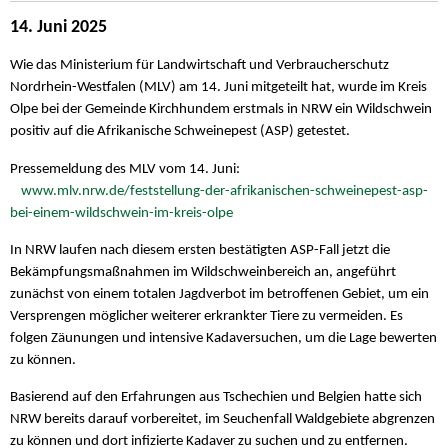
14. Juni 2025
Wie das Ministerium für Landwirtschaft und Verbraucherschutz
Nordrhein-Westfalen (MLV) am 14. Juni mitgeteilt hat, wurde im Kreis
Olpe bei der Gemeinde Kirchhundem erstmals in NRW ein Wildschwein
positiv auf die Afrikanische Schweinepest (ASP) getestet.
Pressemeldung des MLV vom 14. Juni:
www.mlv.nrw.de/feststellung-der-afrikanischen-schweinepest-asp-
bei-einem-wildschwein-im-kreis-olpe
In NRW laufen nach diesem ersten bestätigten ASP-Fall jetzt die
Bekämpfungsmaßnahmen im Wildschweinbereich an, angeführt
zunächst von einem totalen Jagdverbot im betroffenen Gebiet, um ein
Versprengen möglicher weiterer erkrankter Tiere zu vermeiden. Es
folgen Zäunungen und intensive Kadaversuchen, um die Lage bewerten
zu können.
Basierend auf den Erfahrungen aus Tschechien und Belgien hatte sich
NRW bereits darauf vorbereitet, im Seuchenfall Waldgebiete abgrenzen
zu können und dort infizierte Kadaver zu suchen und zu entfernen.