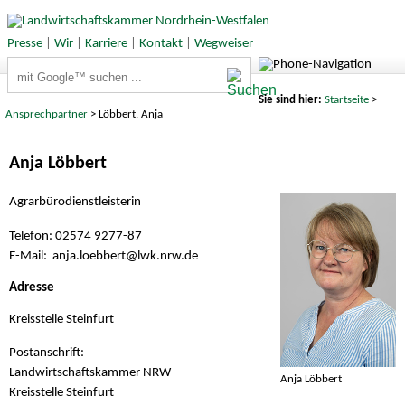
Presse
|
Wir
|
Karriere
|
Kontakt
|
Wegweiser
Suchbegriffe
Sie sind hier:
Startseite
>
Ansprechpartner
> Löbbert, Anja
Anja Löbbert
Agrarbürodienstleisterin
Telefon: 02574 9277-87
E-Mail: anja.loebbert@
lwk.nrw.de
Adresse
Kreisstelle Steinfurt
Postanschrift:
Landwirtschaftskammer NRW
Anja Löbbert
Kreisstelle Steinfurt