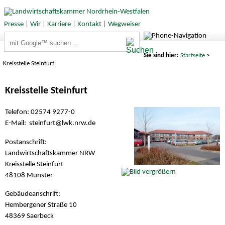
Presse
|
Wir
|
Karriere
|
Kontakt
|
Wegweiser
Suchbegriffe
Sie sind hier:
Startseite
>
Kreisstelle Steinfurt
Kreisstelle Steinfurt
Telefon: 02574 9277-0
E-Mail: steinfurt@
lwk.nrw.de
Postanschrift:
Landwirtschaftskammer NRW
Kreisstelle Steinfurt
48108 Münster
Gebäudeanschrift:
Hembergener Straße 10
48369 Saerbeck