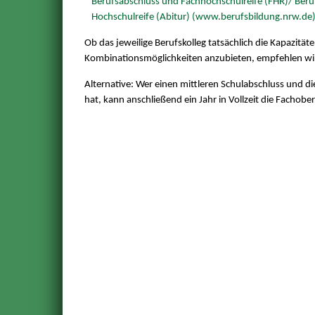
Berufsabschluss und Fachhochschulreife (FHR)/ Ber
Hochschulreife (Abitur) (www.berufsbildung.nrw.de
Ob das jeweilige Berufskolleg tatsächlich die Kapazitä
Kombinationsmöglichkeiten anzubieten, empfehlen wir 
Alternative: Wer einen mittleren Schulabschluss und di
hat, kann anschließend ein Jahr in Vollzeit die Fachob