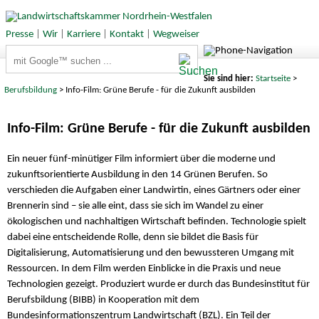
Presse
|
Wir
|
Karriere
|
Kontakt
|
Wegweiser
Suchbegriffe
Sie sind hier:
Startseite
>
Berufsbildung
> Info-Film: Grüne Berufe - für die Zukunft ausbilden
Info-Film: Grüne Berufe - für die Zukunft ausbilden
Ein neuer fünf-minütiger Film informiert über die moderne und
zukunftsorientierte Ausbildung in den 14 Grünen Berufen. So
verschieden die Aufgaben einer Landwirtin, eines Gärtners oder einer
Brennerin sind – sie alle eint, dass sie sich im Wandel zu einer
ökologischen und nachhaltigen Wirtschaft befinden. Technologie spielt
dabei eine entscheidende Rolle, denn sie bildet die Basis für
Digitalisierung, Automatisierung und den bewussteren Umgang mit
Ressourcen. In dem Film werden Einblicke in die Praxis und neue
Technologien gezeigt. Produziert wurde er durch das Bundesinstitut für
Berufsbildung (BIBB) in Kooperation mit dem
Bundesinformationszentrum Landwirtschaft (BZL). Ein Teil der