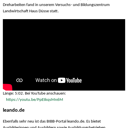
Dreharbeiten fand in unserem Versuchs- und Bildungszentrum
Landwirtschaft Haus Düsse statt.
Länge: 5:02. Bei YouTube anschauen:
https://youtu.be/PpEtkqsMn6M
leando.de
Ebenfalls sehr neu ist das BIBB-Portal leando.de. Es bietet
Ausbilderinnen und Ausbildern sowie Ausbildungsbetrieben