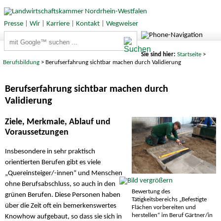
Presse
|
Wir
|
Karriere
|
Kontakt
|
Wegweiser
Suchbegriffe
Sie sind hier:
Startseite
>
Berufsbildung
> Berufserfahrung sichtbar machen durch Validierung
Berufserfahrung sichtbar machen durch
Validierung
Ziele, Merkmale, Ablauf und
Voraussetzungen
Insbesondere in sehr praktisch
orientierten Berufen gibt es viele
„Quereinsteiger/-innen“ und Menschen
ohne Berufsabschluss, so auch in den
Bewertung des
grünen Berufen. Diese Personen haben
Tätigkeitsbereichs „Befestigte
über die Zeit oft ein bemerkenswertes
Flächen vorbereiten und
herstellen“ im Beruf Gärtner/in
Knowhow aufgebaut, so dass sie sich in