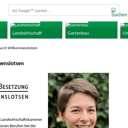
Suchbegriffe
Landwirtschaft
Gartenbau
Un
durch Willkommenslotsen
enslotsen
r Landwirtschaftskammer
ünen Berufen bei der