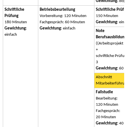
Gewichtung:
dopp
Schriftliche
Betriebsbeurteilung
Schriftliche Prüfu
Prüfung
Vorbereitung: 120 Minuten
150 Minuten
180 Minuten
Fachgespräch: 60 Minuten
Gewichtung
: einf
Gewichtung
:
Gewichtung
: einfach
Note
einfach
Berufsausbildung
((Arbeitsprojekt x
+
schriftliche Prüfun
3
Gewichtung:
60 
Abschnitt
Mitarbeiterführu
Fallstudie
Bearbeitung:
120 Minuten
Fachgespräch:
20 Minuten
Gewichtung:
40 