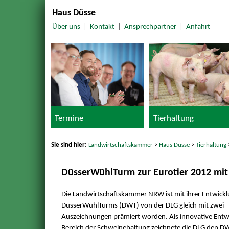
Haus Düsse
Über uns
|
Kontakt
|
Ansprechpartner
|
Anfahrt
Termine
Tierhaltung
Sie sind hier:
Landwirtschaftskammer
>
Haus Düsse
>
Tierhaltung
DüsserWühlTurm zur Eurotier 2012 mit 
Die Landwirtschaftskammer NRW ist mit ihrer Entwickl
DüsserWühlTurms (DWT) von der DLG gleich mit zwei
Auszeichnungen prämiert worden. Als innovative Entw
Bereich der Schweinehaltung zeichnete die DLG den DW