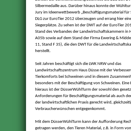
Silbermedaille aus. Darüber hinaus konnte der Wühltu
Jury im Ideenwettbewerb „Beschäftigungsmaterial für
DLG zur EuroTier 2012 überzeugen und errang hier eine
Siegerplätze. Zu sehen ist der DWT auf der EuroTier 2
Stand des Verbandes der Landwirtschaftskammern in H
A05b sowie auf dem Stand der Firma Ewering & Midden
11, Stand F 35), die den DWT für die Landwirtschaft
herstellt.
Seit Jahren beschäftigt sich die LWK NRW und das
Landwirtschaftszentrum Haus Düsse mit der Verbesser
Tierkomforts bei Schweinen und in diesem Zusammen
besonders mit der Beschäftigung von Schweinen. Eine
hieraus ist der DüsserWühlTurm der sowohl den gesetz
Anforderungen für Beschäftigungsmaterial als auch d
der landwirtschaftlichen Praxis gerecht wird, gleichzeit
Verbraucherwünschen entgegenkommt.
Mit dem DüsserWühlTurm kann der Aufforderung Rec
getragen werden, den Tieren Material, z.B. in Form von