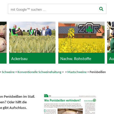
Suchbegriffe
Ackerbau
Nachw. Rohstoffe
Au
>
Schweine
>
Konventionelle Schweinehaltung
>
>
Mastschweine
> Penisbeißen
n Penisbeißen im Stall.
n? Oder hilft die
 gibt Aufschluss.