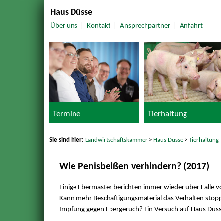
Haus Düsse
Über uns
|
Kontakt
|
Ansprechpartner
|
Anfahrt
Termine
Tierhaltung
Sie sind hier:
Landwirtschaftskammer
>
Haus Düsse
>
Tierhaltung
Wie Penisbeißen verhindern? (2017)
Einige Ebermäster berichten immer wieder über Fälle vo
Kann mehr Beschäftigungsmaterial das Verhalten stoppe
Impfung gegen Ebergeruch? Ein Versuch auf Haus Düsse