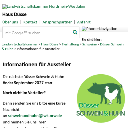
Haus Düsse
Über uns
|
Kontakt
|
Ansprechpartner
|
Anfahrt
Suchbegriffe
Sie sind hier:
Landwirtschaftskammer
>
Haus Düsse
>
Tierhaltung
>
Schweine
>
Düsser Schwein
& Huhn
> Informationen für Aussteller
Informationen für Aussteller
Die nächste Düsser Schwein & Huhn
findet
September 2027
statt.
Noch nicht im Verteiler?
Dann senden Sie uns bitte eine kurze
Nachricht
an
schweinundhuhn@lwk.nrw.de
und nennen Sie uns Ihren