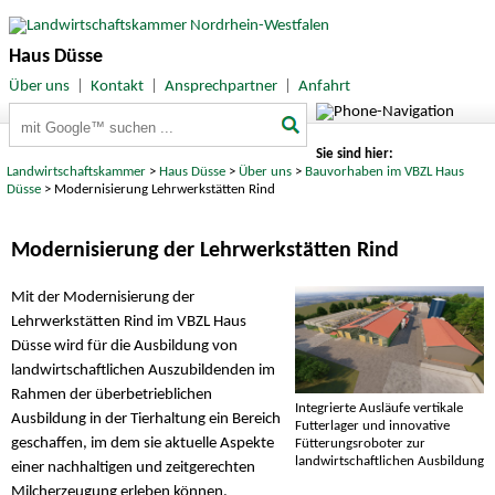
Haus Düsse
Über uns
|
Kontakt
|
Ansprechpartner
|
Anfahrt
Suchbegriffe
Sie sind hier:
Landwirtschaftskammer
>
Haus Düsse
>
Über uns
>
Bauvorhaben im VBZL Haus
Düsse
> Modernisierung Lehrwerkstätten Rind
Modernisierung der Lehrwerkstätten Rind
Mit der Modernisierung der
Lehrwerkstätten Rind im VBZL Haus
Düsse wird für die Ausbildung von
landwirtschaftlichen Auszubildenden im
Rahmen der überbetrieblichen
Integrierte Ausläufe vertikale
Ausbildung in der Tierhaltung ein Bereich
Futterlager und innovative
geschaffen, im dem sie aktuelle Aspekte
Fütterungsroboter zur
landwirtschaftlichen Ausbildung
einer nachhaltigen und zeitgerechten
Milcherzeugung erleben können.