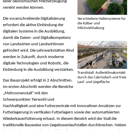
einer ökonomischen Milcherzeugung
vereint werden können.
Die voranschreitende Digitalisierung
Verschiedene Hallensysteme für
die Kälber und
erfordert die aktive Einbindung der
Milchviehhaltung
digitalen Systeme in die Ausbildung,
damit die Daten- und Digitalkompetenz
von Landwirten und Landwirtinnen
gefördert wird. Die Lehrwerkstätten Rind
werden in Zukunft, durch moderne
digitale Technologien und Robotic, die
Einbindung in die Ausbildung verstärken.
Transitstall: Außenklimakontakt
durch das Cabriodach und freie
Das Bauprojekt erfolgt in 2 Abschnitten.
Lauf- und Liegefläche
Im ersten Abschnitt werden die Bereiche
„Mehrzonenstall“ mit den
Schwerpunkten Tierwohl und
Nachhaltigkeit und eine Futterzentrale mit innovativen Ansätzen zur
Futterlagerung in vertikalen Futterlagern sowie der automatisierten
Wiederkäuerfütterung erbaut. In diesem Bereich wird der Stall die
traditionelle Bauweise von Liegeboxenlaufställen durchbrechen. Neben