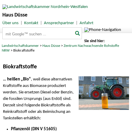
Haus Düsse
Über uns
|
Kontakt
|
Ansprechpartner
|
Anfahrt
Suchbegriffe
Sie sind hier:
Landwirtschaftskammer
>
Haus Düsse
>
Zentrum Nachwachsende Rohstoffe
NRW
> Biokraftstoffe
Biokraftstoffe
… heißen „Bio“
, weil diese alternativen
Kraftstoffe aus Biomasse produziert
werden. Sie ersetzen Diesel oder Benzin,
die fossilen Ursprungs (aus Erdöl) sind.
Derzeit sind folgende Biokraftstoffe als
Reinkraftstoff oder als Beimischung an
Tankstellen erhältlich:
Pflanzenöl (DIN V 51605)