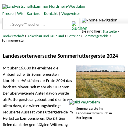
Presse
|
Wir
|
Karriere
|
Kontakt
|
Wegweiser
Suchbegriffe
Sie sind hier:
Startseite
>
Landwirtschaft
>
Ackerbau und Grünland
>
Getreide
>
Sommergetreide
>
Sommergerste
Landessortenversuche Sommerfuttergerste 2024
Mit über 16.000 ha erreichte die
Anbaufläche für Sommergerste in
Nordrhein-Westfalen zur Ernte 2024 das
höchste Niveau seit mehr als 10 Jahren.
Der überwiegende Anteil davon wurde
als Futtergerste angebaut und diente vor
allem dazu, die witterungsbedingt
Sommergerste im
reduzierte Aussaat von Futtergetreide im
Landessortenversuch in
Berlingsen
Herbst zu kompensieren. Die Erträge
fielen dank der gemäßigten Witterung