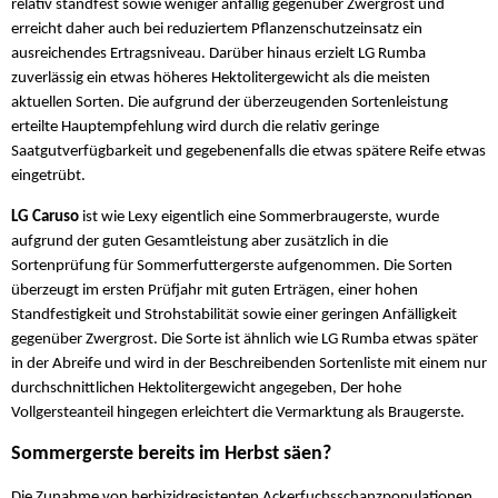
relativ standfest sowie weniger anfällig gegenüber Zwergrost und
erreicht daher auch bei reduziertem Pflanzenschutzeinsatz ein
ausreichendes Ertragsniveau. Darüber hinaus erzielt LG Rumba
zuverlässig ein etwas höheres Hektolitergewicht als die meisten
aktuellen Sorten. Die aufgrund der überzeugenden Sortenleistung
erteilte Hauptempfehlung wird durch die relativ geringe
Saatgutverfügbarkeit und gegebenenfalls die etwas spätere Reife etwas
eingetrübt.
LG Caruso
ist wie Lexy eigentlich eine Sommerbraugerste, wurde
aufgrund der guten Gesamtleistung aber zusätzlich in die
Sortenprüfung für Sommerfuttergerste aufgenommen. Die Sorten
überzeugt im ersten Prüfjahr mit guten Erträgen, einer hohen
Standfestigkeit und Strohstabilität sowie einer geringen Anfälligkeit
gegenüber Zwergrost. Die Sorte ist ähnlich wie LG Rumba etwas später
in der Abreife und wird in der Beschreibenden Sortenliste mit einem nur
durchschnittlichen Hektolitergewicht angegeben, Der hohe
Vollgersteanteil hingegen erleichtert die Vermarktung als Braugerste.
Sommergerste bereits im Herbst säen?
Die Zunahme von herbizidresistenten Ackerfuchsschanzpopulationen