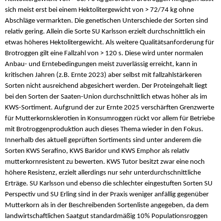
sich meist erst bei einem Hektolitergewicht von > 72/74 kg ohne
Abschläge vermarkten. Die genetischen Unterschiede der Sorten sind
relativ gering. Allein die Sorte SU Karlsson erzielt durchschnittlich ein
etwas höheres Hektolitergewicht. Als weitere Qualitätsanforderung für
Brotroggen gilt eine Fallzahl von > 120 s. Diese wird unter normalen
Anbau- und Erntebedingungen meist zuverlässig erreicht, kann in
kritischen Jahren (z.B. Ernte 2023) aber selbst mit fallzahlstärkeren
Sorten nicht ausreichend abgesichert werden. Der Proteingehalt liegt
bei den Sorten der Saaten-Union durchschnittlich etwas höher als im
KWS-Sortiment. Aufgrund der zur Ernte 2025 verschärften Grenzwerte
für Mutterkornsklerotien in Konsumroggen rückt vor allem für Betriebe
mit Brotroggenproduktion auch dieses Thema wieder in den Fokus.
Innerhalb des aktuell geprüften Sortiments sind unter anderem die
Sorten KWS Serafino, KWS Baridor und KWS Emphor als relativ
mutterkornresistent zu bewerten. KWS Tutor besitzt zwar eine noch
höhere Resistenz, erzielt allerdings nur sehr unterdurchschnittliche
Erträge. SU Karlsson und ebenso die schlechter eingestuften Sorten SU
Perspectiv und SU Erling sind in der Praxis weniger anfällig gegenüber
Mutterkorn als in der Beschreibenden Sortenliste angegeben, da dem
landwirtschaftlichen Saatgut standardmäßig 10% Populationsroggen