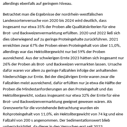
allerdings ebenfalls auf geringem Niveau.
Betrachtet man die Ergebnisse der nordrhein-westfälischen
Landessortenversuche von 2020 bis 2024 wird deutlich, dass
insgesamt nur etwa 35% der Proben alle Qualitätskriterien für eine
Brot- und Backweizenvermarktung erfüllten. 2020 und 2022 ließ sich
dies überwiegend auf zu geringe Proteingehalte zurückführen. 2021
erreichten zwar 67% der Proben einen Proteingehalt von über 11,0%,
allerdings war das Hektolitergewicht nur bei 59% der Proben
ausreichend. Aus der schwierigen Ernte 2023 hätten sich insgesamt nur
26% der Proben als Brot- und Backweizen vermarkten lassen. Ursache
dafür waren vor allem zu geringe Fallzahlen infolge der anhaltenden
Niederschläge zur Ernte. Bei der diesjährigen Ernte waren zwar die
Fallzahlen meist ausreichend, dafür erfüllten nur je etwa die Hälfte der
Proben die Mindestanforderungen an den Proteingehalt und das
Hektolitergewicht, sodass insgesamt nur etwa 32% der Ernte für eine
Brot- und Backweizenvermarktung geeignet gewesen wären. Als
Grenzwerte für die vorstehende Betrachtung wurden ein
Rohproteingehalt von 11,0%, ein Hektolitergewicht von 74 kg und eine
Fallzahl von 200 s angenommen. Der Sedimentationswert blieb
unberücksichtigt, da dieser in den Versuchen erst seit 2023