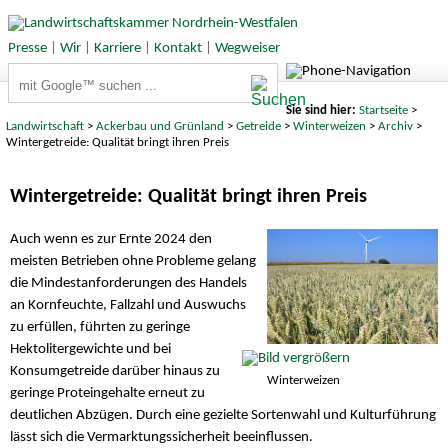
Presse
|
Wir
|
Karriere
|
Kontakt
|
Wegweiser
Suchbegriffe
Sie sind hier:
Startseite
>
Landwirtschaft
>
Ackerbau und Grünland
>
Getreide
>
Winterweizen
>
Archiv
>
Wintergetreide: Qualität bringt ihren Preis
Wintergetreide: Qualität bringt ihren Preis
Auch wenn es zur Ernte 2024 den
meisten Betrieben ohne Probleme gelang
die Mindestanforderungen des Handels
an Kornfeuchte, Fallzahl und Auswuchs
zu erfüllen, führten zu geringe
Hektolitergewichte und bei
Konsumgetreide darüber hinaus zu
Winterweizen
geringe Proteingehalte erneut zu
deutlichen Abzügen. Durch eine gezielte Sortenwahl und Kulturführung
lässt sich die Vermarktungssicherheit beeinflussen.