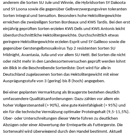
anderem die Sorten SU Jule und Winnie, die Hybridsorten SY Dakoota
und SY Loona sowie die gegenüber Gelbverzwergungsviren toleranten
Sorten Integral und Sensation. Besonders hohe Hektolitergewichte
erreichen die zweizeiligen Sorten Bordeaux und KWS Tardis. Bei den erst
einjährig geprüften Sorten erzielen KWS Delis und KWS Antonis leicht
überdurchschnittliche Hektolitergewichte. Durchschnittlich etwas
geringere Hektolitergewichte erzielen Esprit und SY Galileoo sowie die
gegenüber Gerstengelbmosaikvirus Typ 2 resistenten Sorten SU
Midnight, Avantasia, Julia und vor allem SU Hetti. Bei Sorten die nicht
oder nicht mehr in den Landessortenversuchen geprüft werden lohnt
ein Blick in die Beschreibende Sortenliste: Dort wird für alle in
Deutschland zugelassenen Sorten das Hektolitergewicht mit einer
Ausprägungsstufe von 3 (gering) bis 8 (hoch) angegeben.
Bei einer geplanten Vermarktung als Braugerste bestehen deutlich
umfassendere Qualitätsanforderungen: Dazu zählen vor allem ein
hoher Vollgerstenanteil (> 90%), eine gute Keimfähigkeit (> 95%) und
ein für die technische Vermälzung optimaler Proteingehalt (9,5-11,5%).
Über- oder Unterschreitungen dieser Werte führen zu deutlichen
Abzügen oder einer Abwertung der Erntepartie als Futtergerste. Die
Sortenwahl wird überwiegend durch den Handel bestimmt. Aktuell