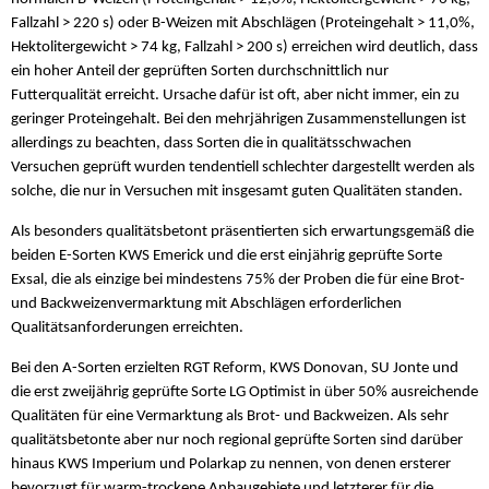
Fallzahl > 220 s) oder B-Weizen mit Abschlägen (Proteingehalt > 11,0%,
Hektolitergewicht > 74 kg, Fallzahl > 200 s) erreichen wird deutlich, dass
ein hoher Anteil der geprüften Sorten durchschnittlich nur
Futterqualität erreicht. Ursache dafür ist oft, aber nicht immer, ein zu
geringer Proteingehalt. Bei den mehrjährigen Zusammenstellungen ist
allerdings zu beachten, dass Sorten die in qualitätsschwachen
Versuchen geprüft wurden tendentiell schlechter dargestellt werden als
solche, die nur in Versuchen mit insgesamt guten Qualitäten standen.
Als besonders qualitätsbetont präsentierten sich erwartungsgemäß die
beiden E-Sorten KWS Emerick und die erst einjährig geprüfte Sorte
Exsal, die als einzige bei mindestens 75% der Proben die für eine Brot-
und Backweizenvermarktung mit Abschlägen erforderlichen
Qualitätsanforderungen erreichten.
Bei den A-Sorten erzielten RGT Reform, KWS Donovan, SU Jonte und
die erst zweijährig geprüfte Sorte LG Optimist in über 50% ausreichende
Qualitäten für eine Vermarktung als Brot- und Backweizen. Als sehr
qualitätsbetonte aber nur noch regional geprüfte Sorten sind darüber
hinaus KWS Imperium und Polarkap zu nennen, von denen ersterer
bevorzugt für warm-trockene Anbaugebiete und letzterer für die