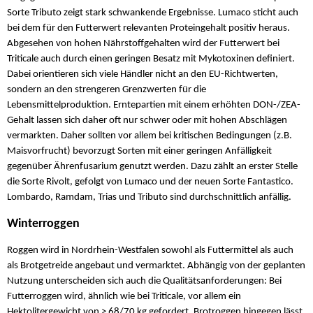
Sorte Tributo zeigt stark schwankende Ergebnisse. Lumaco sticht auch
bei dem für den Futterwert relevanten Proteingehalt positiv heraus.
Abgesehen von hohen Nährstoffgehalten wird der Futterwert bei
Triticale auch durch einen geringen Besatz mit Mykotoxinen definiert.
Dabei orientieren sich viele Händler nicht an den EU-Richtwerten,
sondern an den strengeren Grenzwerten für die
Lebensmittelproduktion. Erntepartien mit einem erhöhten DON-/ZEA-
Gehalt lassen sich daher oft nur schwer oder mit hohen Abschlägen
vermarkten. Daher sollten vor allem bei kritischen Bedingungen (z.B.
Maisvorfrucht) bevorzugt Sorten mit einer geringen Anfälligkeit
gegenüber Ährenfusarium genutzt werden. Dazu zählt an erster Stelle
die Sorte Rivolt, gefolgt von Lumaco und der neuen Sorte Fantastico.
Lombardo, Ramdam, Trias und Tributo sind durchschnittlich anfällig.
Winterroggen
Roggen wird in Nordrhein-Westfalen sowohl als Futtermittel als auch
als Brotgetreide angebaut und vermarktet. Abhängig von der geplanten
Nutzung unterscheiden sich auch die Qualitätsanforderungen: Bei
Futterroggen wird, ähnlich wie bei Triticale, vor allem ein
Hektolitergewicht von > 68/70 kg gefordert. Brotroggen hingegen lässt