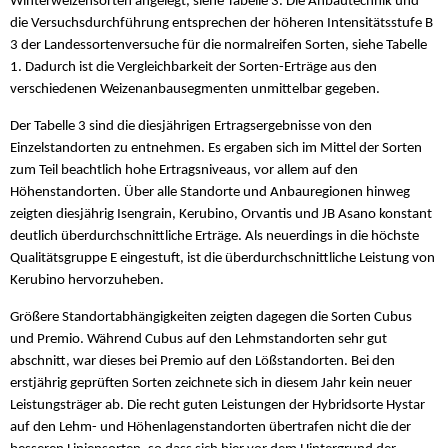
Winterweizensorten angelegt, siehe Tabelle 3. Die Anbautechnik und
die Versuchsdurchführung entsprechen der höheren Intensitätsstufe B
3 der Landessortenversuche für die normalreifen Sorten, siehe Tabelle
1. Dadurch ist die Vergleichbarkeit der Sorten-Erträge aus den
verschiedenen Weizenanbausegmenten unmittelbar gegeben.
Der Tabelle 3 sind die diesjährigen Ertragsergebnisse von den
Einzelstandorten zu entnehmen. Es ergaben sich im Mittel der Sorten
zum Teil beachtlich hohe Ertragsniveaus, vor allem auf den
Höhenstandorten. Über alle Standorte und Anbauregionen hinweg
zeigten diesjährig Isengrain, Kerubino, Orvantis und JB Asano konstant
deutlich überdurchschnittliche Erträge. Als neuerdings in die höchste
Qualitätsgruppe E eingestuft, ist die überdurchschnittliche Leistung von
Kerubino hervorzuheben.
Größere Standortabhängigkeiten zeigten dagegen die Sorten Cubus
und Premio. Während Cubus auf den Lehmstandorten sehr gut
abschnitt, war dieses bei Premio auf den Lößstandorten. Bei den
erstjährig geprüften Sorten zeichnete sich in diesem Jahr kein neuer
Leistungsträger ab. Die recht guten Leistungen der Hybridsorte Hystar
auf den Lehm- und Höhenlagenstandorten übertrafen nicht die der