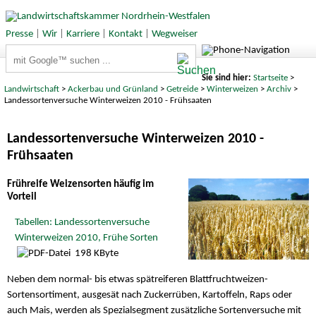
Presse
|
Wir
|
Karriere
|
Kontakt
|
Wegweiser
Suchbegriffe
Sie sind hier:
Startseite
>
Landwirtschaft
>
Ackerbau und Grünland
>
Getreide
>
Winterweizen
>
Archiv
>
Landessortenversuche Winterweizen 2010 - Frühsaaten
Landessortenversuche Winterweizen 2010 -
Frühsaaten
Frühreife Weizensorten häufig im
Vorteil
Tabellen: Landessortenversuche
Winterweizen 2010, Frühe Sorten
198 KByte
Neben dem normal- bis etwas spätreiferen Blattfruchtweizen-
Sortensortiment, ausgesät nach Zuckerrüben, Kartoffeln, Raps oder
auch Mais, werden als Spezialsegment zusätzliche Sortenversuche mit