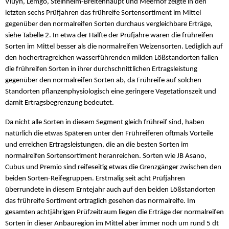
Vluyn, Lemgo, Steinheim-Breitenhaupt und Meerhof zeigte in den
letzten sechs Prüfjahren das frühreife Sortensortiment im Mittel
gegenüber den normalreifen Sorten durchaus vergleichbare Erträge,
siehe Tabelle 2. In etwa der Hälfte der Prüfjahre waren die frühreifen
Sorten im Mittel besser als die normalreifen Weizensorten. Lediglich auf
den hochertragreichen wasserführenden milden Lößstandorten fallen
die frühreifen Sorten in ihrer durchschnittlichen Ertragsleistung
gegenüber den normalreifen Sorten ab, da Frühreife auf solchen
Standorten pflanzenphysiologisch eine geringere Vegetationszeit und
damit Ertragsbegrenzung bedeutet.
Da nicht alle Sorten in diesem Segment gleich frühreif sind, haben
natürlich die etwas Späteren unter den Frühreiferen oftmals Vorteile
und erreichen Ertragsleistungen, die an die besten Sorten im
normalreifen Sortensortiment heranreichen. Sorten wie JB Asano,
Cubus und Premio sind reifeseitig etwas die Grenzgänger zwischen den
beiden Sorten-Reifegruppen. Erstmalig seit acht Prüfjahren
überrundete in diesem Erntejahr auch auf den beiden Lößstandorten
das frühreife Sortiment ertraglich gesehen das normalreife. Im
gesamten achtjährigen Prüfzeitraum liegen die Erträge der normalreifen
Sorten in dieser Anbauregion im Mittel aber immer noch um rund 5 dt