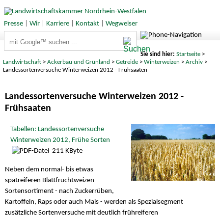
Presse
|
Wir
|
Karriere
|
Kontakt
|
Wegweiser
Suchbegriffe
Sie sind hier:
Startseite
>
Landwirtschaft
>
Ackerbau und Grünland
>
Getreide
>
Winterweizen
>
Archiv
>
Landessortenversuche Winterweizen 2012 - Frühsaaten
Landessortenversuche Winterweizen 2012 -
Frühsaaten
Tabellen: Landessortenversuche
Winterweizen 2012, Frühe Sorten
211 KByte
Neben dem normal- bis etwas
spätreiferen Blattfruchtweizen
Sortensortiment - nach Zuckerrüben,
Kartoffeln, Raps oder auch Mais - werden als Spezialsegment
zusätzliche Sortenversuche mit deutlich frühreiferen