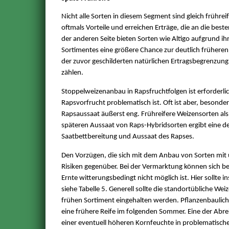
Nicht alle Sorten in diesem Segment sind gleich frühre
oftmals Vorteile und erreichen Erträge, die an die bes
der anderen Seite bieten Sorten wie Altigo aufgrund i
Sortimentes eine größere Chance zur deutlich früheren
der zuvor geschilderten natürlichen Ertragsbegrenzung 
zählen.
Stoppelweizenanbau in Rapsfruchtfolgen ist erforderli
Rapsvorfrucht problematisch ist. Oft ist aber, besond
Rapsaussaat äußerst eng. Frühreifere Weizensorten als
späteren Aussaat von Raps-Hybridsorten ergibt eine deu
Saatbettbereitung und Aussaat des Rapses.
Den Vorzügen, die sich mit dem Anbau von Sorten mit u
Risiken gegenüber. Bei der Vermarktung können sich be
Ernte witterungsbedingt nicht möglich ist. Hier sollte i
siehe Tabelle 5. Generell sollte die standortübliche We
frühen Sortiment eingehalten werden. Pflanzenbaulich b
eine frühere Reife im folgenden Sommer. Eine der Abre
einer eventuell höheren Kornfeuchte in problematisch