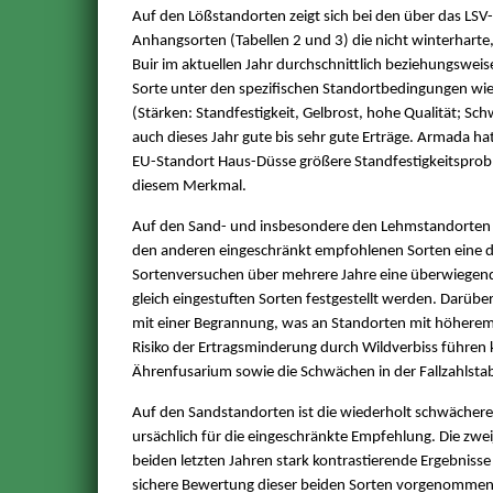
Auf den Lößstandorten zeigt sich bei den über das LSV-
Anhangsorten (Tabellen 2 und 3) die nicht winterharte,
Buir im aktuellen Jahr durchschnittlich beziehungsweise
Sorte unter den spezifischen Standortbedingungen wie
(Stärken: Standfestigkeit, Gelbrost, hohe Qualität; S
auch dieses Jahr gute bis sehr gute Erträge. Armada 
EU-Standort Haus-Düsse größere Standfestigkeitsproble
diesem Merkmal.
Auf den Sand- und insbesondere den Lehmstandorten ze
den anderen eingeschränkt empfohlenen Sorten eine de
Sortenversuchen über mehrere Jahre eine überwiegend 
gleich eingestuften Sorten festgestellt werden. Darüber
mit einer Begrannung, was an Standorten mit höherem 
Risiko der Ertragsminderung durch Wildverbiss führen 
Ährenfusarium sowie die Schwächen in der Fallzahlstabi
Auf den Sandstandorten ist die wiederholt schwächere
ursächlich für die eingeschränkte Empfehlung. Die zwei
beiden letzten Jahren stark kontrastierende Ergebniss
sichere Bewertung dieser beiden Sorten vorgenommen