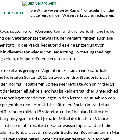
Die Winterweizensorte 'Rumor' rollte sehr früh die
 Frühe Sorten
Blätter ein, um den Wasserverbrauc zu reduzieren.
twas später reifen Weizensorten rund drei bis fünf Tage früher
 der Vegetationszeit etwas früher verläuft, finden auch alle
tatt. In der Praxis bedeutet dies eine Entzerrung von
 auch in diesem Jahr wieder von Bedeutung. Witterungsbedingt
igkeiten, die spätreiferen Sorten zu ernten.
t die etwas geringere Vegetationszeit auch eine natürliche
e frühreifen Sorten 2015 an zwei von drei Standorten, auf
 den normal - spätreifen Sorten Mehrerträge von im Mittel 11
der letzten elf Jahre allerdings ist kein ertraglicher Unterschied
n Höhenlagenstandorten lagen in den letzten neun Jahren von
 gegenüber den normal- bis spätreifen Sorten im Mittel auf
rführenden milden Lößstandorten im Rheinland fallen die
stung hingegen mit 4 dt je ha im Mittel der letzten 13 Jahre
 in diesem Jahr reichte die Bodenwasserkapazität durch die
ilung offenbar aus, um die sehr trockenen Bedingungen im Mai
ung der später reifen Sorten zu gewährleisten. Auf solchen