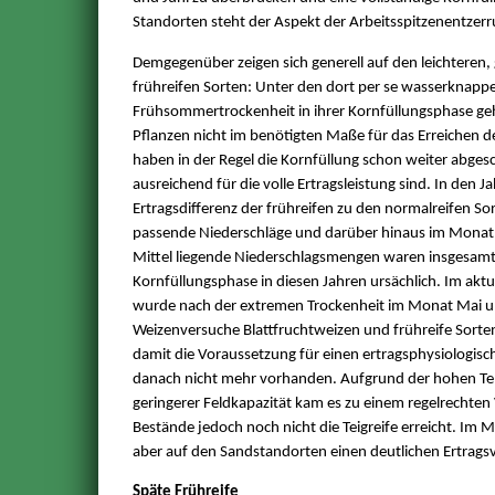
Standorten steht der Aspekt der Arbeitsspitzenentzer
Demgegenüber zeigen sich generell auf den leichteren,
frühreifen Sorten: Unter den dort per se wasserknapp
Frühsommertrockenheit in ihrer Kornfüllungsphase g
Pflanzen nicht im benötigten Maße für das Erreichen de
haben in der Regel die Kornfüllung schon weiter abge
ausreichend für die volle Ertragsleistung sind. In den
Ertragsdifferenz der frühreifen zu den normalreifen 
passende Niederschläge und darüber hinaus im Monat 
Mittel liegende Niederschlagsmengen waren insgesamt 
Kornfüllungsphase in diesen Jahren ursächlich. Im aktue
wurde nach der extremen Trockenheit im Monat Mai und
Weizenversuche Blattfruchtweizen und frühreife Sorte
damit die Voraussetzung für einen ertragsphysiologis
danach nicht mehr vorhanden. Aufgrund der hohen Te
geringerer Feldkapazität kam es zu einem regelrechten 
Bestände jedoch noch nicht die Teigreife erreicht. Im M
aber auf den Sandstandorten einen deutlichen Ertragsvo
Späte Frühreife