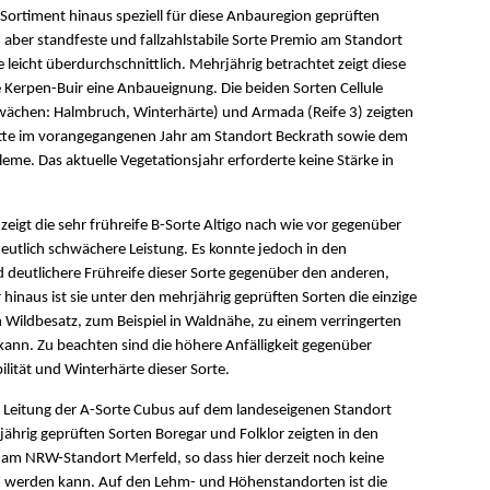
Sortiment hinaus speziell für diese Anbauregion geprüften
 aber standfeste und fallzahlstabile Sorte Premio am Standort
 leicht überdurchschnittlich. Mehrjährig betrachtet zeigt diese
 Kerpen-Buir eine Anbaueignung. Die beiden Sorten Cellule
chwächen: Halmbruch, Winterhärte) und Armada (Reife 3) zeigten
hatte im vorangegangenen Jahr am Standort Beckrath sowie dem
me. Das aktuelle Vegetationsjahr erforderte keine Stärke in
igt die sehr frühreife B-Sorte Altigo nach wie vor gegenüber
utlich schwächere Leistung. Es konnte jedoch in den
deutlichere Frühreife dieser Sorte gegenüber den anderen,
 hinaus ist sie unter den mehrjährig geprüften Sorten die einzige
Wildbesatz, zum Beispiel in Waldnähe, zu einem verringerten
kann. Zu beachten sind die höhere Anfälligkeit gegenüber
lität und Winterhärte dieser Sorte.
 Leitung der A-Sorte Cubus auf dem landeseigenen Standort
jährig geprüften Sorten Boregar und Folklor zeigten in den
e am NRW-Standort Merfeld, so dass hier derzeit noch keine
 werden kann. Auf den Lehm- und Höhenstandorten ist die