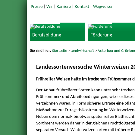
Presse
|
Wir
|
Karriere
|
Kontakt
|
Wegweiser
Berufsbildung
Förderung
Sie sind hier:
Startseite
>
Landwirtschaft
>
Ackerbau und Grünlan
Landessortenversuche Winterweizen 20
Frühreifer Weizen hatte im trockenen Frühsommer d
Der Anbau frühreiferer Sorten kann unter sehr trocke
Frühsommer- und Abreifebedingungen, wie sie dieses 
verzeichnen waren, in Form sicherer Erträge eine pflan
Maßnahme zur Ertragsrisikostreuung im Winterweizen
Neben dem normal- bis etwas später reifen Blattfruch
Sortiment werden daher in der gleichen Fruchtfolgeste
separaten Versuch Winterweizensorten mit früherer Re