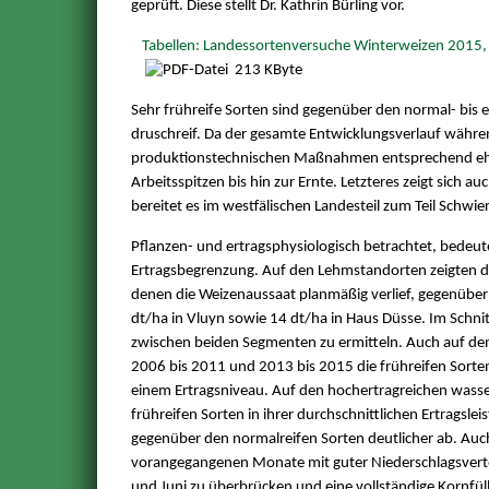
geprüft. Diese stellt Dr. Kathrin Bürling vor.
Tabellen: Landessortenversuche Winterweizen 2015,
213 KByte
Sehr frühreife Sorten sind gegenüber den normal- bis e
druschreif. Da der gesamte Entwicklungsverlauf während
produktionstechnischen Maßnahmen entsprechend eher s
Arbeitsspitzen bis hin zur Ernte. Letzteres zeigt sich
bereitet es im westfälischen Landesteil zum Teil Schwier
Pflanzen- und ertragsphysiologisch betrachtet, bedeute
Ertragsbegrenzung. Auf den Lehmstandorten zeigten di
denen die Weizenaussaat planmäßig verlief, gegenüber
dt/ha in Vluyn sowie 14 dt/ha in Haus Düsse. Im Schnitt 
zwischen beiden Segmenten zu ermitteln. Auch auf de
2006 bis 2011 und 2013 bis 2015 die frühreifen Sorten
einem Ertragsniveau. Auf den hochertragreichen wasse
frühreifen Sorten in ihrer durchschnittlichen Ertragslei
gegenüber den normalreifen Sorten deutlicher ab. Auch
vorangegangenen Monate mit guter Niederschlagsverte
und Juni zu überbrücken und eine vollständige Kornfüll