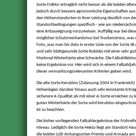
Sorte Folklor ertraglich nicht besser als die beiden ält
jedoch durch bessere agronomische Eigenschaften aus. 
den Höhenstandorten in ihrer Leistung deutlich von d
Standortbedingungen spezifisch - wie am niedersächsis
eine Anbaueignung vorzuweisen. Auffällig war bei dieser 
möglicher Schutzmechanismus bei Trockenstress, was d
Foto, was man bis dato in erster Linie von der Sorte J
und sehr blattgesunde Sorte Rubisko mit einer sehr gute
Merkmal Winterhärte eine Schwäche. Die Fallzahlleistung 
keine Ergebnisse vor. Hier wird sich in einem Fallzahljah
dieser vermarktungsrelevanten Kriterien geben wird.
Die alte Sorte Kerubino (Zulassung 2004 in Frankreich) 
Höhenlagen darüber hinaus auch sehr konstante Erträg
sicherere A-Qualität als mit einer A-Sorte erreichen z
guten Winterhärte der Sorte wird Kerubino eingeschrä
ist zu beachten.
Die bisher vorliegenden Fallzahlergebnisse der frühre
Niveau. Lediglich die Sorte Hekto liegt am Standort H
die beiden Löß-Anhangsorten Premio und Armada am S