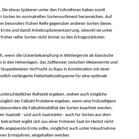
if. Die etwas Späteren unter den Frühreiferen haben somit
ten Sorten im normalreifen Sortensortiment heranreichen. Auf
hrer besonders frühen Reife gegenüber anderen Sorten dieses
 Ernte und damit Arbeitsspitzenentzerrung, obwohl sie unter
früher reifer Sorten nicht immer zu den Ertragsstärksten
ch, wenn die Gräserbekämpfung in Wintergerste als klassische
ers in den Höhenlagen, das Zeitfenster zwischen Weizenernte und
 Stoppelweizen-Vorfrucht zu Raps in Kombination mit einer
tlich verlängerte Feldarbeitszeitspanne für eine optimale
nterschiedlicher Reifezeit ergeben, stehen auch mögliche
züglich der Fallzahl Probleme ergeben, wenn eine frühzeitigere
nsbesondere die Fallzahlstabilität der Sorten beachtet werden,
izen-Saatzeit - und auch Saatstärke - auch für Sorten aus dem
etrachtet ergibt sich aus einer früheren Saat im Herbst nicht
ife angepasste Ernte sollte, möglichst auch unter Inkaufnahme
eren Erntejahren, eingehalten werden.