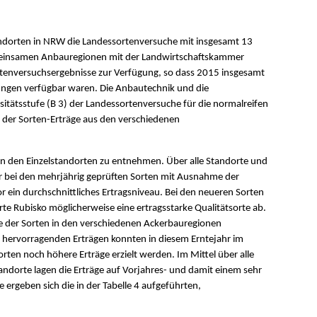
ndorten in NRW die Landessortenversuche mit insgesamt 13
meinsamen Anbauregionen mit der Landwirtschaftskammer
tenversuchsergebnisse zur Verfügung, so dass 2015 insgesamt
lungen verfügbar waren. Die Anbautechnik und die
tätsstufe (B 3) der Landessortenversuche für die normalreifen
it der Sorten-Erträge aus den verschiedenen
 von den Einzelstandorten zu entnehmen. Über alle Standorte und
hr bei den mehrjährig geprüften Sorten mit Ausnahme der
 ein durchschnittliches Ertragsniveau. Bei den neueren Sorten
rte Rubisko möglicherweise eine ertragsstarke Qualitätsorte ab.
sse der Sorten in den verschiedenen Ackerbauregionen
r hervorragenden Erträgen konnten in diesem Erntejahr im
ten noch höhere Erträge erzielt werden. Im Mittel über alle
andorte lagen die Erträge auf Vorjahres- und damit einem sehr
 ergeben sich die in der Tabelle 4 aufgeführten,