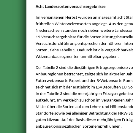
Acht Landessortenversuchsergebnisse
Im vergangenen Herbst wurden an insgesamt acht Sta
frühreifen Winterweizensorten angelegt. Aus den ge
Niedersachsen standen noch sieben weitere Landessor
15 Versuchsergebnisse für die Sortenleistungsbeurtei
Versuchsdurchführung entsprechen der höheren Intensi
Sorten, siehe Tabelle 1. Dadurch ist die Vergleichbarke
Weizenanbausegmenten unmittelbar gegeben.
Der Tabelle 2 sind die diesjährigen Ertragsergebnisse
Anbauregionen betrachtet, zeigte sich im aktuellen Ja
Futterweizensorte Expert und der B-Weizensorte Rumor
zeichnet sich mit der erstjährig im LSV geprüften EU-So
In der Tabelle 3 sind die mehrjährigen Ertragsergebni
aufgeführt. Im Vergleich zu schon im vergangenen Jah
Mittel über die Sorten auf den Lehm- und Höhenstandor
Standorte sowie bei alleiniger Betrachtung der NRW-St
guten Niveau. Auf der Basis dieser mehrjährigen Erträge
anbauregionsspezifischen Sortenempfehlungen.