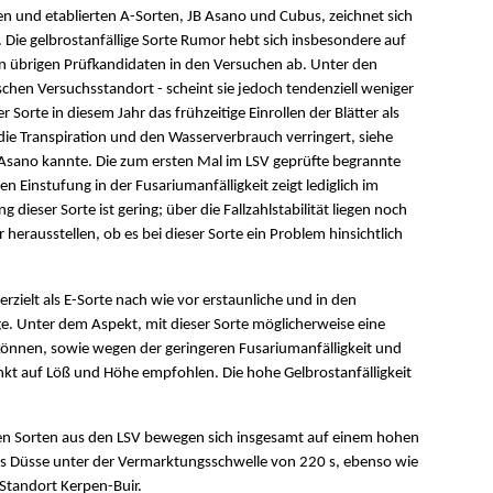
eren und etablierten A-Sorten, JB Asano und Cubus, zeichnet sich
Die gelbrostanfällige Sorte Rumor hebt sich insbesondere auf
en übrigen Prüfkandidaten in den Versuchen ab. Unter den
chen Versuchsstandort - scheint sie jedoch tendenziell weniger
Sorte in diesem Jahr das frühzeitige Einrollen der Blätter als
ie Transpiration und den Wasserverbrauch verringert, siehe
B Asano kannte. Die zum ersten Mal im LSV geprüfte begrannte
n Einstufung in der Fusariumanfälligkeit zeigt lediglich im
dieser Sorte ist gering; über die Fallzahlstabilität liegen noch
r herausstellen, ob es bei dieser Sorte ein Problem hinsichtlich
erzielt als E-Sorte nach wie vor erstaunliche und in den
e. Unter dem Aspekt, mit dieser Sorte möglicherweise eine
u können, sowie wegen der geringeren Fusariumanfälligkeit und
nkt auf Löß und Höhe empfohlen. Die hohe Gelbrostanfälligkeit
ifen Sorten aus den LSV bewegen sich insgesamt auf einem hohen
aus Düsse unter der Vermarktungsschwelle von 220 s, ebenso wie
tandort Kerpen-Buir.