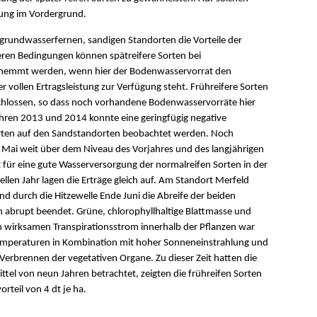
rung im Vordergrund.
 grundwasserfernen, sandigen Standorten die Vorteile der
eren Bedingungen können spätreifere Sorten bei
ehemmt werden, wenn hier der Bodenwasservorrat den
r vollen Ertragsleistung zur Verfügung steht. Frühreifere Sorten
schlossen, so dass noch vorhandene Bodenwasservorräte hier
 Jahren 2013 und 2014 konnte eine geringfügig negative
Sorten auf den Sandstandorten beobachtet werden. Noch
Mai weit über dem Niveau des Vorjahres und des langjährigen
für eine gute Wasserversorgung der normalreifen Sorten in der
llen Jahr lagen die Erträge gleich auf. Am Standort Merfeld
 durch die Hitzewelle Ende Juni die Abreife der beiden
n abrupt beendet. Grüne, chlorophyllhaltige Blattmasse und
ch wirksamen Transpirationsstrom innerhalb der Pflanzen war
mperaturen in Kombination mit hoher Sonneneinstrahlung und
Verbrennen der vegetativen Organe. Zu dieser Zeit hatten die
ittel von neun Jahren betrachtet, zeigten die frühreifen Sorten
rteil von 4 dt je ha.