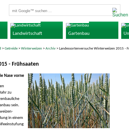
Suchbegriffe
Landwirtschaft
Gartenbau
Un
d
>
Getreide
>
Winterweizen
>
Archiv
> Landessortenversuche Winterweizen 2015 - F
15 - Frühsaaten
ie Nase vorne
nen
Jahr zu
zenbauliche
anbau sein.
tweizen-
llung in einem
ifeeinstufung