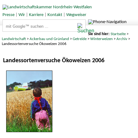
Presse
|
Wir
|
Karriere
|
Kontakt
|
Wegweiser
Suchbegriffe
Sie sind hier:
Startseite
>
Landwirtschaft
>
Ackerbau und Grünland
>
Getreide
>
Winterweizen
>
Archiv
>
Landessortenversuche Ökoweizen 2006
Landessortenversuche Ökoweizen 2006