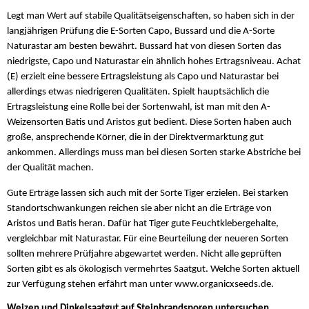
Legt man Wert auf stabile Qualitätseigenschaften, so haben sich in der
langjährigen Prüfung die E-Sorten Capo, Bussard und die A-Sorte
Naturastar am besten bewährt. Bussard hat von diesen Sorten das
niedrigste, Capo und Naturastar ein ähnlich hohes Ertragsniveau. Achat
(E) erzielt eine bessere Ertragsleistung als Capo und Naturastar bei
allerdings etwas niedrigeren Qualitäten. Spielt hauptsächlich die
Ertragsleistung eine Rolle bei der Sortenwahl, ist man mit den A-
Weizensorten Batis und Aristos gut bedient. Diese Sorten haben auch
große, ansprechende Körner, die in der Direktvermarktung gut
ankommen. Allerdings muss man bei diesen Sorten starke Abstriche bei
der Qualität machen.
Gute Erträge lassen sich auch mit der Sorte Tiger erzielen. Bei starken
Standortschwankungen reichen sie aber nicht an die Erträge von
Aristos und Batis heran. Dafür hat Tiger gute Feuchtklebergehalte,
vergleichbar mit Naturastar. Für eine Beurteilung der neueren Sorten
sollten mehrere Prüfjahre abgewartet werden. Nicht alle geprüften
Sorten gibt es als ökologisch vermehrtes Saatgut. Welche Sorten aktuell
zur Verfügung stehen erfährt man unter www.organicxseeds.de.
Weizen und Dinkelsaatgut auf Steinbrandsporen untersuchen