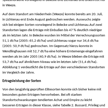
Spelzenbräune vorwiegend in Belecke und Lichtenau und Braunrost nur
in Weeze.
Auf dem Standort am Niederrhein (Weeze) konnte bereits am 20. Juli,
in Lichtenau erst Ende August gedroschen werden. Auswuchs zeigte
sich bei einigen Sorten vorwiegend in Belecke und Lichtenau.Auf zwei
Standorten lagen die Erträge mit Einbußen bis 47 % deutlich niedriger
als im letzten Jahr. In Belecke wurden im Mittel der Verrechnungssorten
51,1 dt/ha (2005: 65,2 dt/ha) und Lichtenau sogar nur 34,6 dt/ha
(2005: 50,9 dt/ha) gedroschen. Im Gegensatz hierzu konnte in
Wendlinghausen mit 52,7 dt/ha eine höhere Erntemenge eingefahren
werden als im Jahr 2005 (40,9 dt/ha). In Weeze blieben die Erträge mit
53,7 dt/ha auf ähnlichem Niveau wie im letzten Jahr (51,4 dt/ha).
Abbildung 1 verdeutlicht die Erträge auf den verschiedenen Standorten
im Vergleich der Jahre.
Ertragsleistung der Sorten
Von den langjährig geprüften Elitesorten konnte sich bisher keine mit
besonders guten Erträgen hervorheben. Bei oft starken
Standortschwankungen tendierten Achat und Empire zu leicht
besseren Erträgen in dieser Klasse, siehe Tabelle 2. Bussard, Privileg und