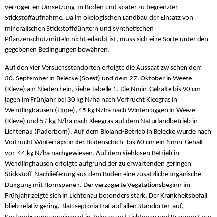
verzögerten Umsetzung im Boden und später zu begrenzter
Stickstoffaufnahme. Da im ökologischen Landbau der Einsatz von
mineralischen Stickstoffdüngern und synthetischen
Pflanzenschutzmitteln nicht erlaubt ist, muss sich eine Sorte unter den
gegebenen Bedingungen bewähren.
Auf den vier Versuchsstandorten erfolgte die Aussaat zwischen dem
30. September in Belecke (Soest) und dem 27. Oktober in Weeze
(Kleve) am Niederrhein, siehe Tabelle 1. Die Nmin-Gehalte bis 90 cm
lagen im Frühjahr bei 30 kg N/ha nach Vorfrucht Kleegras in
Wendlinghausen (Lippe), 45 kg N/ha nach Winterroggen in Weeze
(Kleve) und 57 kg N/ha nach Kleegras auf dem Naturlandbetrieb in
Lichtenau (Paderborn). Auf dem Bioland-Betrieb in Belecke wurde nach
Vorfrucht Winterraps in der Bodenschicht bis 60 cm ein Nmin-Gehalt
von 44 kg N/ha nachgewiesen. Auf dem viehlosen Betrieb in
Wendlinghausen erfolgte aufgrund der zu erwartenden geringen
Stickstoff-Nachlieferung aus dem Boden eine zusätzliche organische
Düngung mit Hornspänen. Der verzögerte Vegetationsbeginn im
Frühjahr zeigte sich in Lichtenau besonders stark. Der Krankheitsbefall
blieb relativ gering. Blattseptoria trat auf allen Standorten auf,