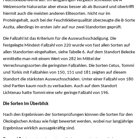
Feuchtkleberwerte auf. Im langjährigen Vergleich schneidet die A-
Weizensorte Naturastar aber etwas besser ab als Bussard und übertrifft
hiermit auch die meisten anderen Elitesorten. Nicht nur im
Proteingehalt, auch bei der Feuchtkleberqualität überzeugte die B-Sorte
Aszita, allerdings im ersten Jahr auf nur zwei Standorten geprüft.
Die Fallzahl ist das Kriterium für die Auswuchsschädigung. Die
festgelegte Mindest-Fallzahl von 220 wurde von fast allen Sorten auf
allen Standorten eingehalten, siehe Tabelle 6. Auf dem Standort Belecke
ermittelte man mit einem Wert von 282 im Mittel der
Verrechnungssorten die geringsten Fallzahlen. Die Sorten Cetus, Tommi
und Türkis mit Fallzahlen von 150, 151 und 181 zeigten auf diesem
Standort die stärksten Auswuchsschäden. Unter einer Fallzahl von 180
sind Partien kaum noch zu verbacken. Auch auf dem Standort
Lichtenau hatte Tommi eine sehr geringe Fallzahl von 196.
Die Sorten im Überblick
Nach den Ergebnissen der Sortenprüfungen können die Sorten für den
Ökologischen Anbau wie folgt bewertet werden, wobei nur langjährige
Ergebnisse wirklich aussagekräftig sind.