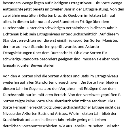
besonders Wenga liegen auf niedrigem Ertragsniveau. Die Sorte Wenga
enttäuschte jetzt bereits im zweiten Jahr in der Ertragsleistung. Von den
zweijährig geprüften E-Sorten brachte Queborn im letzten Jahr auf
allen, in diesem Jahr nur auf zwei Standorten Erträge über dem
Durchschnitt. Unter den schwierigen Verhältnissen in diesem Jahr in
Lichtenau blieb sein Ertragsniveau unterdurchschnittlich. Auf diesem
Standort erreichten nur die erst einjährig geprüften Sorten Magister,
der nur auf zwei Standorten geprüft wurde, und Astardo
Ertragsleistungen über dem Durchschnitt. Ob diese Sorten für
schwierige Standorte besonders geeignet sind, müssen sie aber noch
langjährig unter Beweis stellen.
Von den A-Sorten sind die Sorten Aristos und Batis im Ertragsniveau
weiterhin auf allen Standorten ungeschlagen. Die Sorte Tiger blieb in
diesem Jahr im Gegensatz zu den Vorjahren mit Erträgen über dem
Durchschnitt nur im mittleren Bereich. Von den vereinzelt geprüften B-
Sorten zeigte keine Sorte eine überdurchschnittliche Tendenz. Die C-
Sorte Hermann erreicht trotz überdurchschnittlicher Erträge nicht das
Niveau der A-Sorten Batis und Aristos. Wie im letzten Jahr blieb der
Krankheitsdruck auch in diesem Jahr relativ gering mit keinen
deutlichen Sortenunterschieden, wie aus Tabelle 3 zu sehen. Bei sehr