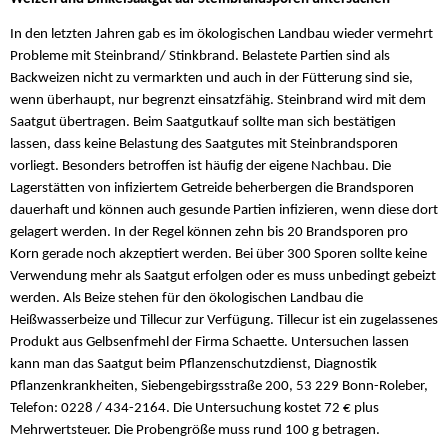
In den letzten Jahren gab es im ökologischen Landbau wieder vermehrt
Probleme mit Steinbrand/ Stinkbrand. Belastete Partien sind als
Backweizen nicht zu vermarkten und auch in der Fütterung sind sie,
wenn überhaupt, nur begrenzt einsatzfähig. Steinbrand wird mit dem
Saatgut übertragen. Beim Saatgutkauf sollte man sich bestätigen
lassen, dass keine Belastung des Saatgutes mit Steinbrandsporen
vorliegt. Besonders betroffen ist häufig der eigene Nachbau. Die
Lagerstätten von infiziertem Getreide beherbergen die Brandsporen
dauerhaft und können auch gesunde Partien infizieren, wenn diese dort
gelagert werden. In der Regel können zehn bis 20 Brandsporen pro
Korn gerade noch akzeptiert werden. Bei über 300 Sporen sollte keine
Verwendung mehr als Saatgut erfolgen oder es muss unbedingt gebeizt
werden. Als Beize stehen für den ökologischen Landbau die
Heißwasserbeize und Tillecur zur Verfügung. Tillecur ist ein zugelassenes
Produkt aus Gelbsenfmehl der Firma Schaette. Untersuchen lassen
kann man das Saatgut beim Pflanzenschutzdienst, Diagnostik
Pflanzenkrankheiten, Siebengebirgsstraße 200, 53 229 Bonn-Roleber,
Telefon: 0228 / 434-2164. Die Untersuchung kostet 72 € plus
Mehrwertsteuer. Die Probengröße muss rund 100 g betragen.