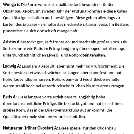
Wenga E:
Die Sorte wurde als qualitätsstark besonders für den
Ökoanbau gelobt. Im zweiten Jahr der Prüfung konnte sie diese guten
Qualitätseigenschaften auch bestätigen. Diese gehen allerdings zu
Lasten des Ertrages - sie hatte das niedrigste Ertragsniveau. Im Bestand
präsentiert sie sich optisch oft mangelhaft.
Aristos A
bestockt gut, reift früher ab und macht ein großes Korn. Die
Sorte konnte wie Batis im Ertrag langjährig überzeugen bei allerdings
unterdurchschnittlichen Eiweiß- und Rohproteingehalten.
Ludwig A:
Langjährig geprüft, aber nicht mehr im Prüfsortiment. Die
Sorte bestockt etwas schwächer, ist länger, aber standfest und hat
hohe Tausendkornmassen. Rohprotein- und Feuchtklebergehalte
waren stabil hoch bei unterdurchschnittlichen bis mittleren Erträgen.
Batis A:
Diese längere Sorte erzielt bereits langjährig hohe
überdurchschnittliche Erträge. Sie bestockt gut und hat ein schönes
großes Korn, das in der Direktvermarktung gut ankommt. Die
Qualitätsmerkmale sind unterdurchschnittlich.
Naturastar (früher Ökostar) A:
Diese speziell für den Ökoanbau