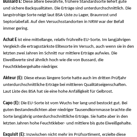
Bussard E:
Diese ältere bewährte, frühere Standardsorte liefert gute
und sichere Backqualitäten. Die Erträge sind unterdurchschnittlich. Die
langstrohige Sorte neigt laut BSA-Liste zu Lager, Braunrost und
Septoriabefall. Auf den Versuchsstandorten in NRW war der Befall
immer gering.
Achat E
ist eine mittellange, relativ frühreife EU-Sorte. Im langjährigen
Vergleich die ertragsstärkste Elitesorte im Versuch, auch wenn sie in den
letzten zwei Jahren im Schnitt nur mittlere Erträge aufwies. Die
Eiweißwerte sind ähnlich hoch wie die von Bussard, die
Feuchtklebergehalte niedriger.
Akteur (E):
Diese etwas längere Sorte hatte auch im dritten Prüfjahr
unterdurchschnittliche Erträge bei mittleren Qualitätseigenschaften.
Laut Liste des BSA hat sie eine hohe Anfälligkeit für Gelbrost.
Capo (E):
Die EU-Sorte ist vom Wuchs her lang und bestockt gut. Bei
guten Bestandesdichten aber niedriger Tausendkornmasse brachte die
Sorte langjährig unterdurchschnittliche Erträge. Sie hatte aber in den
letzten Jahren hohe Feuchtkleber- und mittlere bis gute Eiweißgehalte.
Exquisit (E):
Inzwischen nicht mehr im Prüfsortiment, erzielte diese