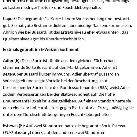
überdurchschnittliche Ertragsleitung bestätigen. Diese geht allerdings
zu Lasten niedriger Protein- und Feuchtklebergehalte.
Capo E
: Die begrannte EU-Sorte ist vom Wuchs her lang und bestockt
gut. Sie hat gute Bestandesdichten, aber niedrige Tausendkornmassen.
Ähnlich wie bei Bussard, ist das Ertragsniveau eher etwas unter-, das
Qualitätsniveau gut bis überdurchschnittlich.
Erstmals geprüft im E-Weizen Sortiment
Adler (E)
: Diese Sorte ist für die aus dem gleichen Züchterhaus
stammende Sorte Bussard auf den Markt gekommen. Adler ist
gegenüber Bussard kürzer im Wuchs. Adler übertraf Bussard an
Wüchsigkeit und zeigte Vorteile bei der Beschattung. Laut
beschreibender Sortenliste des Bundessortenamtes (BSA) weist Adler
zudem Verbesserungen bei der Blattgesundheit auf. Die hohe
Braunrostanfälligkeit ist leider geblieben. Auf einem Standort hatte sie
auch eine sehr hohe Anfällikeit gegen Blattseptoria. Ertragsmäßig lag sie
unter dem Durchschnitt bei geringen Feuchtklebergehalten
Estevan (E)
: Auf zwei Standorten hatte die begrannte Sorte Estevan
(EU-Zulassung) über-, auf den anderen zwei Standorten