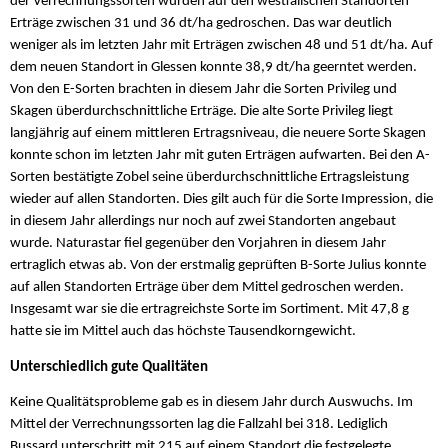
der Verrechnungssorten wurden auf den westfälischen Standorten
Erträge zwischen 31 und 36 dt/ha gedroschen. Das war deutlich
weniger als im letzten Jahr mit Erträgen zwischen 48 und 51 dt/ha. Auf
dem neuen Standort in Glessen konnte 38,9 dt/ha geerntet werden.
Von den E-Sorten brachten in diesem Jahr die Sorten Privileg und
Skagen überdurchschnittliche Erträge. Die alte Sorte Privileg liegt
langjährig auf einem mittleren Ertragsniveau, die neuere Sorte Skagen
konnte schon im letzten Jahr mit guten Erträgen aufwarten. Bei den A-
Sorten bestätigte Zobel seine überdurchschnittliche Ertragsleistung
wieder auf allen Standorten. Dies gilt auch für die Sorte Impression, die
in diesem Jahr allerdings nur noch auf zwei Standorten angebaut
wurde. Naturastar fiel gegenüber den Vorjahren in diesem Jahr
ertraglich etwas ab. Von der erstmalig geprüften B-Sorte Julius konnte
auf allen Standorten Erträge über dem Mittel gedroschen werden.
Insgesamt war sie die ertragreichste Sorte im Sortiment. Mit 47,8 g
hatte sie im Mittel auch das höchste Tausendkorngewicht.
Unterschiedlich gute Qualitäten
Keine Qualitätsprobleme gab es in diesem Jahr durch Auswuchs. Im
Mittel der Verrechnungssorten lag die Fallzahl bei 318. Lediglich
Bussard unterschritt mit 215 auf einem Standort die festgelegte