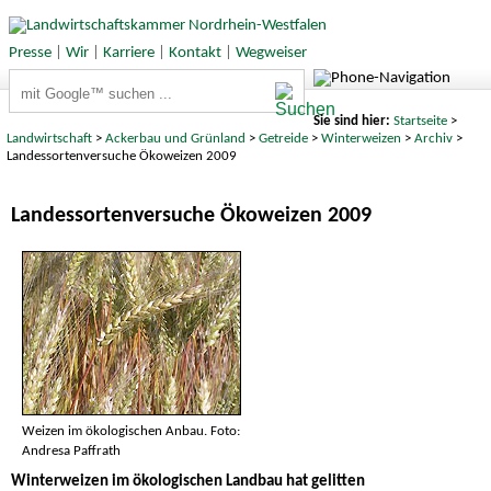
Presse
|
Wir
|
Karriere
|
Kontakt
|
Wegweiser
Suchbegriffe
Sie sind hier:
Startseite
>
Landwirtschaft
>
Ackerbau und Grünland
>
Getreide
>
Winterweizen
>
Archiv
>
Landessortenversuche Ökoweizen 2009
Landessortenversuche Ökoweizen 2009
Weizen im ökologischen Anbau. Foto:
Andresa Paffrath
Winterweizen im ökologischen Landbau hat gelitten