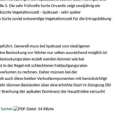
3. Die sehr frühreife Sorte Orvantis zeigt zweijährig ein
kürzte Vegetationszeit - Spätsaat - sehr später
n Sorte zuviel notwendige Vegetationszeit für die Ertragsbildung
geführt. Generell muss bei Spätsaat von niedrigeren
ne Bestockung vor Winter nur selten ausreichend möglich ist
Bestockungsraten erzielt werden können wie bei
t in der Regel mit schlechteren Feldaufgangsraten
rlusten zu rechnen. Daher müssen bei der
t auch diese beiden Verlustkomponenten mit berücksichtigt
 sehr dünnen Beständen über eine erhöhte Start-N-Düngung (80
r Brechung der apikalen Dominanz der Haupttriebe versucht
 Sorten
34 KByte