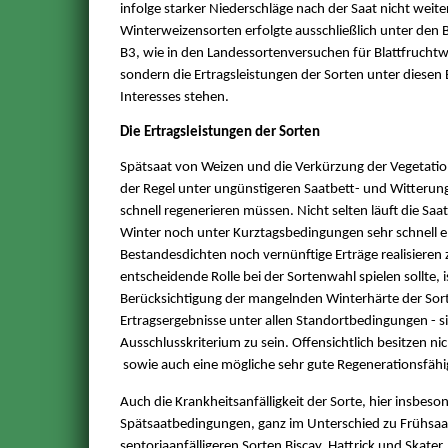
infolge starker Niederschläge nach der Saat nicht weit
Winterweizensorten erfolgte ausschließlich unter den 
B3, wie in den Landessortenversuchen für Blattfruchtwe
sondern die Ertragsleistungen der Sorten unter diese
Interesses stehen.
Die Ertragsleistungen der Sorten
Spätsaat von Weizen und die Verkürzung der Vegetation
der Regel unter ungünstigeren Saatbett- und Witteru
schnell regenerieren müssen. Nicht selten läuft die Sa
Winter noch unter Kurztagsbedingungen sehr schnell 
Bestandesdichten noch vernünftige Erträge realisieren 
entscheidende Rolle bei der Sortenwahl spielen sollte, i
Berücksichtigung der mangelnden Winterhärte der Sort
Ertragsergebnisse unter allen Standortbedingungen - si
Ausschlusskriterium zu sein. Offensichtlich besitzen ni
sowie auch eine mögliche sehr gute Regenerationsfähig
Auch die Krankheitsanfälligkeit der Sorte, hier insbeson
Spätsaatbedingungen, ganz im Unterschied zu Frühsaaten
septoriaanfälligeren Sorten Biscay, Hattrick und Skate