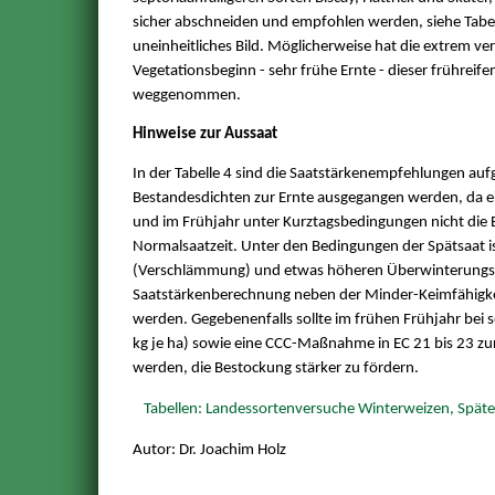
sicher abschneiden und empfohlen werden, siehe Tabelle 
uneinheitliches Bild. Möglicherweise hat die extrem ver
Vegetationsbeginn - sehr frühe Ernte - dieser frühreife
weggenommen.
Hinweise zur Aussaat
In der Tabelle 4 sind die Saatstärkenempfehlungen auf
Bestandesdichten zur Ernte ausgegangen werden, da ei
und im Frühjahr unter Kurztagsbedingungen nicht die 
Normalsaatzeit. Unter den Bedingungen der Spätsaat is
(Verschlämmung) und etwas höheren Überwinterungsve
Saatstärkenberechnung neben der Minder-Keimfähigkei
werden. Gegebenenfalls sollte im frühen Frühjahr bei
kg je ha) sowie eine CCC-Maßnahme in EC 21 bis 23 zu
werden, die Bestockung stärker zu fördern.
Tabellen: Landessortenversuche Winterweizen, Späte
Autor: Dr. Joachim Holz