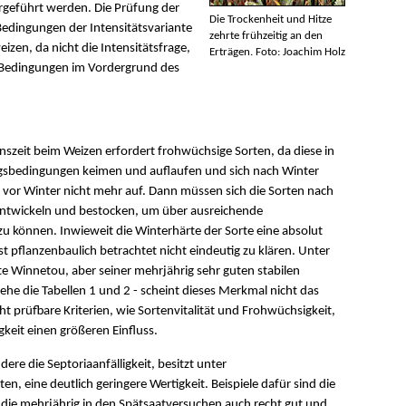
ergeführt werden. Die Prüfung der
Die Trockenheit und Hitze
Bedingungen der Intensitätsvariante
zehrte frühzeitig an den
izen, da nicht die Intensitätsfrage,
Erträgen. Foto: Joachim Holz
n Bedingungen im Vordergrund des
szeit beim Weizen erfordert frohwüchsige Sorten, da diese in
ngsbedingungen keimen und auflaufen und sich nach Winter
at vor Winter nicht mehr auf. Dann müssen sich die Sorten nach
entwickeln und bestocken, um über ausreichende
zu können. Inwieweit die Winterhärte der Sorte eine absolut
st pflanzenbaulich betrachtet nicht eindeutig zu klären. Unter
e Winnetou, aber seiner mehrjährig sehr guten stabilen
ehe die Tabellen 1 und 2 - scheint dieses Merkmal nicht das
cht prüfbare Kriterien, wie Sortenvitalität und Frohwüchsigkeit,
keit einen größeren Einfluss.
dere die Septoriaanfälligkeit, besitzt unter
, eine deutlich geringere Wertigkeit. Beispiele dafür sind die
r, die mehrjährig in den Spätsaatversuchen auch recht gut und