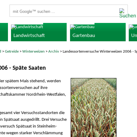
Suchbegriffe
Landwirtschaft
Gartenbau
Un
d
>
Getreide
>
Winterweizen
>
Archiv
> Landessortenversuche Winterweizen 2006 - S
06 - Späte Saaten
oder spätem Mais stehend, werden
ssortenversuchen auf ihre
tschaftskammer Nordrhein-Westfalen,
gesamt vier Versuchsstandorten die
 Spätsaat ausgedrillt. Drei Versuche
ersuch Spätsaat in Steinheim-
nnte wegen starker Verschlämmung