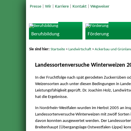
Presse
|
Wir
|
Karriere
|
Kontakt
|
Wegweiser
Berufsbildung
Förderung
Sie sind hier:
Startseite
>
Landwirtschaft
>
Ackerbau und Grünlan
Landessortenversuche Winterweizen 20
In der Fruchtfolge nach spät gerodeten Zuckerrüben 
Weizensorten auch unter diesen Bedingungen in Lande
Leistungsfähigkeit geprüft. Dr. Joachim Holz, Landwir
hat die Ergebnisse.
In Nordrhein-Westfalen wurden im Herbst 2005 an ins
Landessortenversuche Winterweizen mit zwölf Sorten in
davon konnten ausgewertet werden. Der Landessortenv
Breitenhaupt (Übergangslage Ostwestfalen-Lippe) ko