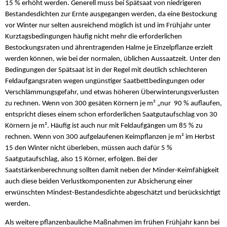
15 % erhöht werden. Generell muss bei Spätsaat von niedrigeren
Bestandesdichten zur Ernte ausgegangen werden, da eine Bestockung
vor Winter nur selten ausreichend möglich ist und im Frühjahr unter
Kurztagsbedingungen häufig nicht mehr die erforderlichen
Bestockungsraten und ährentragenden Halme je Einzelpflanze erzielt
werden können, wie bei der normalen, üblichen Aussaatzeit. Unter den
Bedingungen der Spätsaat ist in der Regel mit deutlich schlechteren
Feldaufgangsraten wegen ungünstiger Saatbettbedingungen oder
Verschlämmungsgefahr, und etwas höheren Überwinterungsverlusten
zu rechnen. Wenn von 300 gesäten Körnern je m² „nur 90 % auflaufen,
entspricht dieses einem schon erforderlichen Saatgutaufschlag von 30
Körnern je m². Häufig ist auch nur mit Feldaufgängen um 85 % zu
rechnen. Wenn von 300 aufgelaufenen Keimpflanzen je m² im Herbst
15 den Winter nicht überleben, müssen auch dafür 5 %
Saatgutaufschlag, also 15 Körner, erfolgen. Bei der
Saatstärkenberechnung sollten damit neben der Minder-Keimfähigkeit
auch diese beiden Verlustkomponenten zur Absicherung einer
erwünschten Mindest-Bestandesdichte abgeschätzt und berücksichtigt
werden.
Als weitere pflanzenbauliche Maßnahmen im frühen Frühjahr kann bei