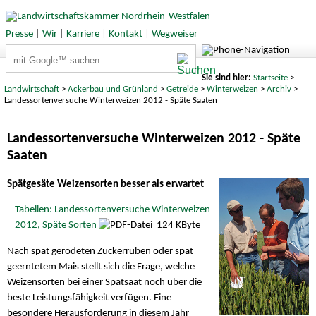
Presse
|
Wir
|
Karriere
|
Kontakt
|
Wegweiser
Suchbegriffe
Sie sind hier:
Startseite
>
Landwirtschaft
>
Ackerbau und Grünland
>
Getreide
>
Winterweizen
>
Archiv
>
Landessortenversuche Winterweizen 2012 - Späte Saaten
Landessortenversuche Winterweizen 2012 - Späte
Saaten
Spätgesäte Weizensorten besser als erwartet
Tabellen: Landessortenversuche Winterweizen
2012, Späte Sorten
124 KByte
Nach spät gerodeten Zuckerrüben oder spät
geerntetem Mais stellt sich die Frage, welche
Weizensorten bei einer Spätsaat noch über die
beste Leistungsfähigkeit verfügen. Eine
besondere Herausforderung in diesem Jahr