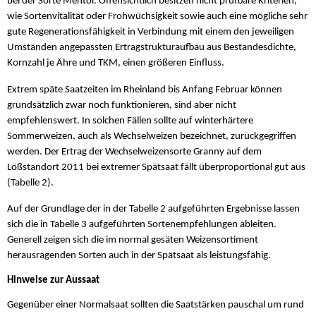
bei der Sorte Mentor. Offensichtlich besitzen nicht prüfbare Kriterien,
wie Sortenvitalität oder Frohwüchsigkeit sowie auch eine mögliche sehr
gute Regenerationsfähigkeit in Verbindung mit einem den jeweiligen
Umständen angepassten Ertragstrukturaufbau aus Bestandesdichte,
Kornzahl je Ähre und TKM, einen größeren Einfluss.
Extrem späte Saatzeiten im Rheinland bis Anfang Februar können
grundsätzlich zwar noch funktionieren, sind aber nicht
empfehlenswert. In solchen Fällen sollte auf winterhärtere
Sommerweizen, auch als Wechselweizen bezeichnet, zurückgegriffen
werden. Der Ertrag der Wechselweizensorte Granny auf dem
Lößstandort 2011 bei extremer Spätsaat fällt überproportional gut aus
(Tabelle 2).
Auf der Grundlage der in der Tabelle 2 aufgeführten Ergebnisse lassen
sich die in Tabelle 3 aufgeführten Sortenempfehlungen ableiten.
Generell zeigen sich die im normal gesäten Weizensortiment
herausragenden Sorten auch in der Spätsaat als leistungsfähig.
Hinweise zur Aussaat
Gegenüber einer Normalsaat sollten die Saatstärken pauschal um rund