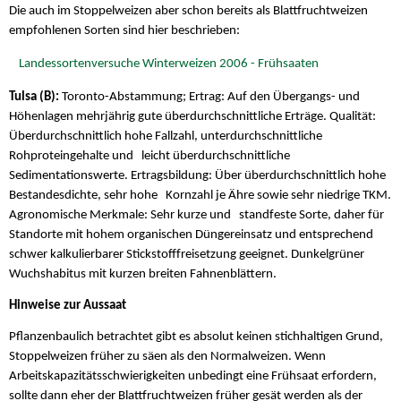
Die auch im Stoppelweizen aber schon bereits als Blattfruchtweizen
empfohlenen Sorten sind hier beschrieben:
Landessortenversuche Winterweizen 2006 - Frühsaaten
Tulsa (B):
Toronto-Abstammung; Ertrag: Auf den Übergangs- und
Höhenlagen mehrjährig gute überdurchschnittliche Erträge. Qualität:
Überdurchschnittlich hohe Fallzahl, unterdurchschnittliche
Rohproteingehalte und leicht überdurchschnittliche
Sedimentationswerte. Ertragsbildung: Über überdurchschnittlich hohe
Bestandesdichte, sehr hohe Kornzahl je Ähre sowie sehr niedrige TKM.
Agronomische Merkmale: Sehr kurze und standfeste Sorte, daher für
Standorte mit hohem organischen Düngereinsatz und entsprechend
schwer kalkulierbarer Stickstofffreisetzung geeignet. Dunkelgrüner
Wuchshabitus mit kurzen breiten Fahnenblättern.
Hinweise zur Aussaat
Pflanzenbaulich betrachtet gibt es absolut keinen stichhaltigen Grund,
Stoppelweizen früher zu säen als den Normalweizen. Wenn
Arbeitskapazitätsschwierigkeiten unbedingt eine Frühsaat erfordern,
sollte dann eher der Blattfruchtweizen früher gesät werden als der