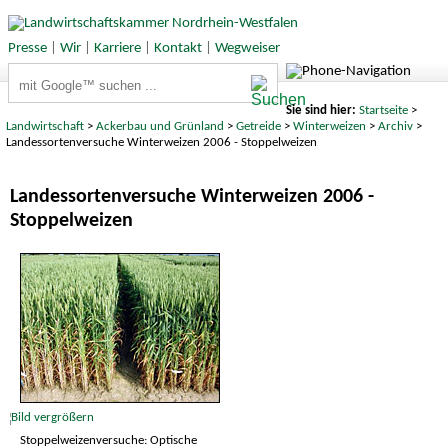
Presse
|
Wir
|
Karriere
|
Kontakt
|
Wegweiser
Suchbegriffe
Sie sind hier:
Startseite
>
Landwirtschaft
>
Ackerbau und Grünland
>
Getreide
>
Winterweizen
>
Archiv
>
Landessortenversuche Winterweizen 2006 - Stoppelweizen
Landessortenversuche Winterweizen 2006 -
Stoppelweizen
Stoppelweizenversuche: Optische