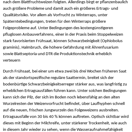
nach dem Blattfruchtweizen folgten. Allerdings birgt er pflanzenbaulich
auch größere Probleme und damit auch ein größeres Ertrags- und
Qualitätsrisiko. Vor allem als Vorfrucht zu Winterraps, unter
Späterntebedingungen, treten für den Winterraps größere
Folgeprobleme auf. Unter Bedingungen des kostengünstigeren
pfluglosen Anbauverfahrens, einer in der Praxis beim Stoppelweizen
stark favorisierten Frühsaat, können Schwarzbeinigkeit (Ophiobolus
graminis), Halmbruch, die höhere Gefährdung mit Ährenfusarium
sowie Blattseptoria und DTR die Produktionstechnik erheblich
verteuern
Durch Frühsaat, bei einer um etwa zwei bis drei Wochen früheren Saat
als der standortspezifische reguläre Saattermin, breitet sich der
bodenbürtige Schwarzbeinigkeitserreger stärker aus, was langfristig zu
erheblichen Ertragsausfällen führen kann. Unter solchen Bedingungen
kann sich der Pilz, der sich im Boden noch lebensfähig an den alten
Wurzelresten der Weizenvorfrucht befindet, über Laufhyphen schnell
auf die neuen, frischen Jungwurzeln des Folgeweizens ausbreiten.
Ertragsausfälle von 30 bis 40 % können auftreten. Optisch sichtbar wird
dieses mit Beginn der Milchreife, unter stärkerer Trockenheit, wie auch
in diesem Jahr wieder zu sehen, wenn die Wasseraufnahmefähigkeit