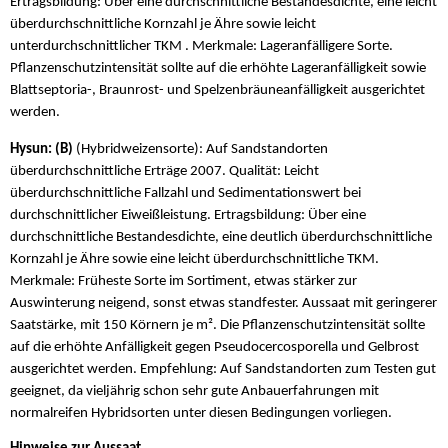
Ertragsbildung: Über eine durchschnittliche Bestandesdichte, eine leicht
überdurchschnittliche Kornzahl je Ähre sowie leicht
unterdurchschnittlicher TKM . Merkmale: Lageranfälligere Sorte.
Pflanzenschutzintensität sollte auf die erhöhte Lageranfälligkeit sowie
Blattseptoria-, Braunrost- und Spelzenbräuneanfälligkeit ausgerichtet
werden.
Hysun: (B)
(Hybridweizensorte): Auf Sandstandorten
überdurchschnittliche Erträge 2007. Qualität: Leicht
überdurchschnittliche Fallzahl und Sedimentationswert bei
durchschnittlicher Eiweißleistung. Ertragsbildung: Über eine
durchschnittliche Bestandesdichte, eine deutlich überdurchschnittliche
Kornzahl je Ähre sowie eine leicht überdurchschnittliche TKM.
Merkmale: Früheste Sorte im Sortiment, etwas stärker zur
Auswinterung neigend, sonst etwas standfester. Aussaat mit geringerer
Saatstärke, mit 150 Körnern je m². Die Pflanzenschutzintensität sollte
auf die erhöhte Anfälligkeit gegen Pseudocercosporella und Gelbrost
ausgerichtet werden. Empfehlung: Auf Sandstandorten zum Testen gut
geeignet, da vieljährig schon sehr gute Anbauerfahrungen mit
normalreifen Hybridsorten unter diesen Bedingungen vorliegen.