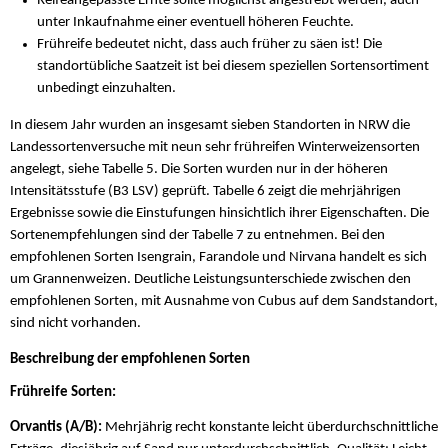
Reifeangepasste Ernte sollte möglichst angestrebt werden, auch
unter Inkaufnahme einer eventuell höheren Feuchte.
Frühreife bedeutet nicht, dass auch früher zu säen ist! Die
standortübliche Saatzeit ist bei diesem speziellen Sortensortiment
unbedingt einzuhalten.
In diesem Jahr wurden an insgesamt sieben Standorten in NRW die
Landessortenversuche mit neun sehr frühreifen Winterweizensorten
angelegt, siehe Tabelle 5. Die Sorten wurden nur in der höheren
Intensitätsstufe (B3 LSV) geprüft. Tabelle 6 zeigt die mehrjährigen
Ergebnisse sowie die Einstufungen hinsichtlich ihrer Eigenschaften. Die
Sortenempfehlungen sind der Tabelle 7 zu entnehmen. Bei den
empfohlenen Sorten Isengrain, Farandole und Nirvana handelt es sich
um Grannenweizen. Deutliche Leistungsunterschiede zwischen den
empfohlenen Sorten, mit Ausnahme von Cubus auf dem Sandstandort,
sind nicht vorhanden.
Beschreibung der empfohlenen Sorten
Frühreife Sorten:
Orvantis (A/B):
Mehrjährig recht konstante leicht überdurchschnittliche