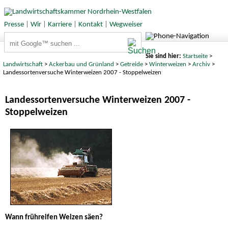
Presse
|
Wir
|
Karriere
|
Kontakt
|
Wegweiser
Suchbegriffe
Sie sind hier:
Startseite
>
Landwirtschaft
>
Ackerbau und Grünland
>
Getreide
>
Winterweizen
>
Archiv
>
Landessortenversuche Winterweizen 2007 - Stoppelweizen
Landessortenversuche Winterweizen 2007 -
Stoppelweizen
Wann frühreifen Weizen säen?