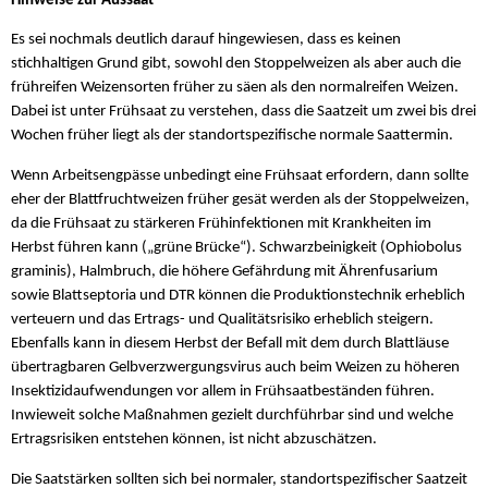
Hinweise zur Aussaat
Es sei nochmals deutlich darauf hingewiesen, dass es keinen
stichhaltigen Grund gibt, sowohl den Stoppelweizen als aber auch die
frühreifen Weizensorten früher zu säen als den normalreifen Weizen.
Dabei ist unter Frühsaat zu verstehen, dass die Saatzeit um zwei bis drei
Wochen früher liegt als der standortspezifische normale Saattermin.
Wenn Arbeitsengpässe unbedingt eine Frühsaat erfordern, dann sollte
eher der Blattfruchtweizen früher gesät werden als der Stoppelweizen,
da die Frühsaat zu stärkeren Frühinfektionen mit Krankheiten im
Herbst führen kann („grüne Brücke“). Schwarzbeinigkeit (Ophiobolus
graminis), Halmbruch, die höhere Gefährdung mit Ährenfusarium
sowie Blattseptoria und DTR können die Produktionstechnik erheblich
verteuern und das Ertrags- und Qualitätsrisiko erheblich steigern.
Ebenfalls kann in diesem Herbst der Befall mit dem durch Blattläuse
übertragbaren Gelbverzwergungsvirus auch beim Weizen zu höheren
Insektizidaufwendungen vor allem in Frühsaatbeständen führen.
Inwieweit solche Maßnahmen gezielt durchführbar sind und welche
Ertragsrisiken entstehen können, ist nicht abzuschätzen.
Die Saatstärken sollten sich bei normaler, standortspezifischer Saatzeit