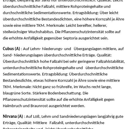
Erträge, diesjährig auf Sand nur unterdurchschnittlich. Qualität: Leicht
überdurchschnittliche Fallzahl, mittlere Rohproteingehalte und
durchschnittliche Sedimentationswerte. Ertragsbildung: Über leicht
überdurchschnittliche Bestandesdichten, eine höhere Kornzahl je Ähre
sowie eine mittlere TKM. Merkmale: Leicht bereifter, hellerer,
steilwüchsiger Wuchshabitus. Die Pflanzenschutzintensität sollte auf
die erhöhte Anfälligkeit gegenüber Septoria ausgerichtet sein.
Cubus (A)
: Auf Lehm- Niederungs- und Übergangslagen mittlere, auf
Sand- Niederungslagen überdurchschnittliche Erträge. Qualität:
Überdurchschnittlich hohe Fallzahl bei sehr geringerer Fallzahlstabilität,
unterdurchschnittliche Rohproteingehalte und überdurchschnittliche
Sedimentationswerte. Ertragsbildung: Überdurchschnittliche
Bestandesdichte, etwas höhere Kornzahl je Ähre sowie eine mittlere
TKM. Merkmale: Nicht ganz so frühreife, im Wuchs recht lange,
blaugrüne Sorte. Stärkere Bodenbeschattung. Die
Pflanzenschutzintensität sollte auf die erhöhte Anfälligkeit gegen
Halmbruch und Braunrost ausgerichtet werden.
Nirvana (A)
: Auf Löß, Lehm und Sandniederungslagen langjährig gute
Erträge, Qualität: Mittlere Fallzahll, unterdurchschnittliche