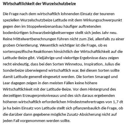
Wirtschaftlichkeit der Wurzelschutzbeize
Die Frage nach dem wirtschaftlich lohnenden Einsatz der teureren
speziellen Wurzelschutzbeize Latitude mit dem Wirkungsschwerpunkt
gegen den im Stoppelweizenanbau häufiger auftretenden
bodenbürtigen Schwarzbeinigkeitserreger stellt sich jedes Jahr neu.
Reine Mittelwertberechnungen führen nicht zum Ziel, allenfalls zu einer
groben Orientierung. Wesentlich wichtiger ist die Frage, ob es
sortenspezifische Reaktionen hinsichtlich der Wirtschaftlichkeit auf die
Latitude-Beize gibt. Vieljährige und vielortige Ergebnisse dazu zeigen
recht eindeutig, dass bei den Sorten Winnetou, Inspiration, Julius die
Sonderbeize überwiegend wirtschaftlich war. Bei diesen Sorten sollte
damit Latitude generell eingesetzt werden. Die Sorten Smaragd und
Lear dagegen zeigen in den meisten Fällen keine höhere
Wirtschaftlichkeit mit der Latitude-Beize. Vor dem Hintergrund des
derzeitigen Erzeugerpreisniveaus und des sich daraus ergebenden
höheren wirtschaftlich erforderlichen Mindestmehrertrages von 1,7 dt
je ha beim Einsatz von Latitude stellt sich pflanzenbaulich die Frage, ob
die darüber dann gegebene mögliche Zusatz-Absicherung nicht auf
jeden Fall vorgenommen werden sollte.