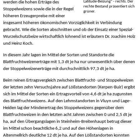
Latitude-Beizung“ - rechts. Der
werden die hohen Erträge des
rechte Bestand präsentiert sich
Stoppelweizens sowie die in der Regel
grüner.
höheren Erzeugerpreise mit einer
insgesamt höheren ökonomischen Vorzüglichkeit in Verbindung
gebracht. Wie die Sorten abschnitten und ob der Einsatz einer Spezial-
Wurzelschutzbeize wirtschaftlich lohnend ist erläutern Dr. Joachim Holz
und Heinz Koch.
In diesem Jahr lagen im Mittel der Sorten und Standorte die
Blattfruchtweizenerträge mit 1,3 dt je ha nur unwesentlich über denen
der Stoppelweizenerträge mit durchschnittlich 97,3 dt je ha.
Beim reinen Ertragsvergleich zwischen Blattfrucht- und Stoppelweizen
der letzten zehn Versuchsjahre auf Lößstandorten (Kerpen-Buir) ergibt
sich im Mittel der Sorten ein Ertragsvorteil von 4,6 dt je ha zugunsten
des Blattfruchtweizens. Auf den Lehmstandorten in Vluyn und Lage-
Heiden lag der Minderertrag des Stoppelweizens gegenüber dem
Blattfruchtweizen in den letzten acht Jahren zwischen 0 und 2,5 dt je
ha, auf den Übergangslagen in Steinheim-Breitenhaupt betrug dieser
im Mittel schon beachtliche 6,2 und auf den Höhenlagen in
Altenmellrich deutliche 12 dt je ha. Auf den Lößstandorten konnten