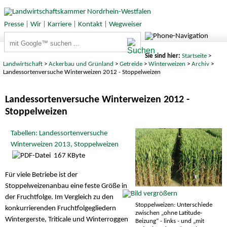
Presse
|
Wir
|
Karriere
|
Kontakt
|
Wegweiser
Suchbegriffe
Sie sind hier:
Startseite
>
Landwirtschaft
>
Ackerbau und Grünland
>
Getreide
>
Winterweizen
>
Archiv
>
Landessortenversuche Winterweizen 2012 - Stoppelweizen
Landessortenversuche Winterweizen 2012 -
Stoppelweizen
Tabellen: Landessortenversuche
Winterweizen 2013, Stoppelweizen
167 KByte
Für viele Betriebe ist der
Stoppelweizenanbau eine feste Größe in
der Fruchtfolge. Im Vergleich zu den
Stoppelweizen: Unterschiede
konkurrierenden Fruchtfolgegliedern
zwischen „ohne Latitude-
Wintergerste, Triticale und Winterroggen
Beizung“ - links - und „mit