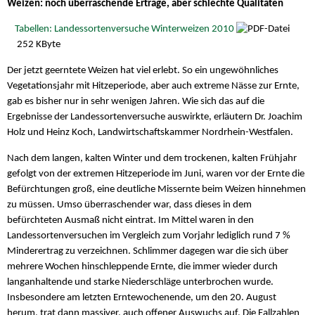
Weizen: noch überraschende Erträge, aber schlechte Qualitäten
Tabellen: Landessortenversuche Winterweizen 2010
252 KByte
Der jetzt geerntete Weizen hat viel erlebt. So ein ungewöhnliches
Vegetationsjahr mit Hitzeperiode, aber auch extreme Nässe zur Ernte,
gab es bisher nur in sehr wenigen Jahren. Wie sich das auf die
Ergebnisse der Landessortenversuche auswirkte, erläutern Dr. Joachim
Holz und Heinz Koch, Landwirtschaftskammer Nordrhein-Westfalen.
Nach dem langen, kalten Winter und dem trockenen, kalten Frühjahr
gefolgt von der extremen Hitzeperiode im Juni, waren vor der Ernte die
Befürchtungen groß, eine deutliche Missernte beim Weizen hinnehmen
zu müssen. Umso überraschender war, dass dieses in dem
befürchteten Ausmaß nicht eintrat. Im Mittel waren in den
Landessortenversuchen im Vergleich zum Vorjahr lediglich rund 7 %
Minderertrag zu verzeichnen. Schlimmer dagegen war die sich über
mehrere Wochen hinschleppende Ernte, die immer wieder durch
langanhaltende und starke Niederschläge unterbrochen wurde.
Insbesondere am letzten Erntewochenende, um den 20. August
herum, trat dann massiver, auch offener Auswuchs auf. Die Fallzahlen