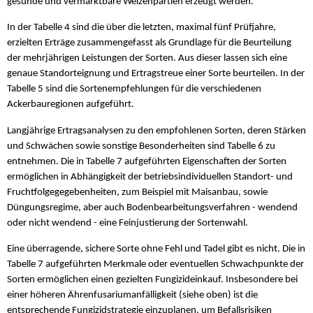
gesunde und vermarktbare Weizenpartien erzeugt werden.
In der Tabelle 4 sind die über die letzten, maximal fünf Prüfjahre,
erzielten Erträge zusammengefasst als Grundlage für die Beurteilung
der mehrjährigen Leistungen der Sorten. Aus dieser lassen sich eine
genaue Standorteignung und Ertragstreue einer Sorte beurteilen. In der
Tabelle 5 sind die Sortenempfehlungen für die verschiedenen
Ackerbauregionen aufgeführt.
Langjährige Ertragsanalysen zu den empfohlenen Sorten, deren Stärken
und Schwächen sowie sonstige Besonderheiten sind Tabelle 6 zu
entnehmen. Die in Tabelle 7 aufgeführten Eigenschaften der Sorten
ermöglichen in Abhängigkeit der betriebsindividuellen Standort- und
Fruchtfolgegegebenheiten, zum Beispiel mit Maisanbau, sowie
Düngungsregime, aber auch Bodenbearbeitungsverfahren - wendend
oder nicht wendend - eine Feinjustierung der Sortenwahl.
Eine überragende, sichere Sorte ohne Fehl und Tadel gibt es nicht. Die in
Tabelle 7 aufgeführten Merkmale oder eventuellen Schwachpunkte der
Sorten ermöglichen einen gezielten Fungizideinkauf. Insbesondere bei
einer höheren Ährenfusariumanfälligkeit (siehe oben) ist die
entsprechende Fungizidstrategie einzuplanen, um Befallsrisiken