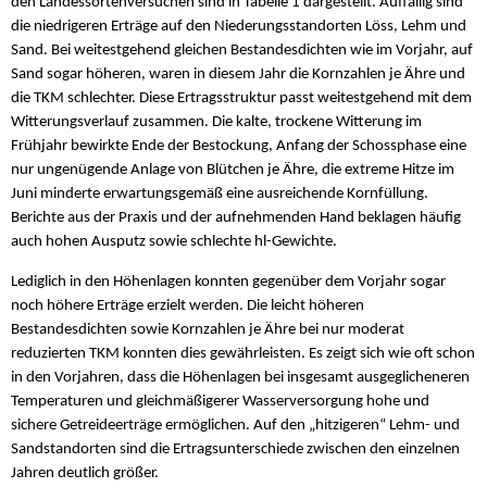
den Landessortenversuchen sind in Tabelle 1 dargestellt. Auffällig sind
die niedrigeren Erträge auf den Niederungsstandorten Löss, Lehm und
Sand. Bei weitestgehend gleichen Bestandesdichten wie im Vorjahr, auf
Sand sogar höheren, waren in diesem Jahr die Kornzahlen je Ähre und
die TKM schlechter. Diese Ertragsstruktur passt weitestgehend mit dem
Witterungsverlauf zusammen. Die kalte, trockene Witterung im
Frühjahr bewirkte Ende der Bestockung, Anfang der Schossphase eine
nur ungenügende Anlage von Blütchen je Ähre, die extreme Hitze im
Juni minderte erwartungsgemäß eine ausreichende Kornfüllung.
Berichte aus der Praxis und der aufnehmenden Hand beklagen häufig
auch hohen Ausputz sowie schlechte hl-Gewichte.
Lediglich in den Höhenlagen konnten gegenüber dem Vorjahr sogar
noch höhere Erträge erzielt werden. Die leicht höheren
Bestandesdichten sowie Kornzahlen je Ähre bei nur moderat
reduzierten TKM konnten dies gewährleisten. Es zeigt sich wie oft schon
in den Vorjahren, dass die Höhenlagen bei insgesamt ausgeglicheneren
Temperaturen und gleichmäßigerer Wasserversorgung hohe und
sichere Getreideerträge ermöglichen. Auf den „hitzigeren“ Lehm- und
Sandstandorten sind die Ertragsunterschiede zwischen den einzelnen
Jahren deutlich größer.