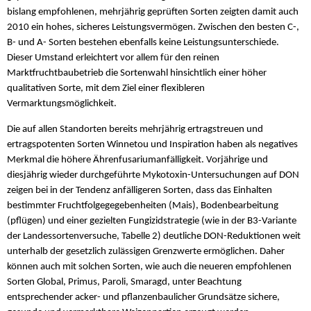
bislang empfohlenen, mehrjährig geprüften Sorten zeigten damit auch
2010 ein hohes, sicheres Leistungsvermögen. Zwischen den besten C-,
B- und A- Sorten bestehen ebenfalls keine Leistungsunterschiede.
Dieser Umstand erleichtert vor allem für den reinen
Marktfruchtbaubetrieb die Sortenwahl hinsichtlich einer höher
qualitativen Sorte, mit dem Ziel einer flexibleren
Vermarktungsmöglichkeit.
Die auf allen Standorten bereits mehrjährig ertragstreuen und
ertragspotenten Sorten Winnetou und Inspiration haben als negatives
Merkmal die höhere Ährenfusariumanfälligkeit. Vorjährige und
diesjährig wieder durchgeführte Mykotoxin-Untersuchungen auf DON
zeigen bei in der Tendenz anfälligeren Sorten, dass das Einhalten
bestimmter Fruchtfolgegegebenheiten (Mais), Bodenbearbeitung
(pflügen) und einer gezielten Fungizidstrategie (wie in der B3-Variante
der Landessortenversuche, Tabelle 2) deutliche DON-Reduktionen weit
unterhalb der gesetzlich zulässigen Grenzwerte ermöglichen. Daher
können auch mit solchen Sorten, wie auch die neueren empfohlenen
Sorten Global, Primus, Paroli, Smaragd, unter Beachtung
entsprechender acker- und pflanzenbaulicher Grundsätze sichere,