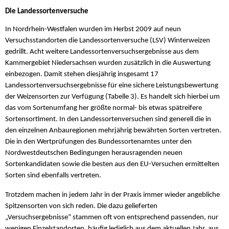
Die Landessortenversuche
In Nordrhein-Westfalen wurden im Herbst 2009 auf neun
Versuchsstandorten die Landessortenversuche (LSV) Winterweizen
gedrillt. Acht weitere Landessortenversuchsergebnisse aus dem
Kammergebiet Niedersachsen wurden zusätzlich in die Auswertung
einbezogen. Damit stehen diesjährig insgesamt 17
Landessortenversuchsergebnisse für eine sichere Leistungsbewertung
der Weizensorten zur Verfügung (Tabelle 3). Es handelt sich hierbei um
das vom Sortenumfang her größte normal- bis etwas spätreifere
Sortensortiment. In den Landessortenversuchen sind generell die in
den einzelnen Anbauregionen mehrjährig bewährten Sorten vertreten.
Die in den Wertprüfungen des Bundessortenamtes unter den
Nordwestdeutschen Bedingungen herausragenden neuen
Sortenkandidaten sowie die besten aus den EU-Versuchen ermittelten
Sorten sind ebenfalls vertreten.
Trotzdem machen in jedem Jahr in der Praxis immer wieder angebliche
Spitzensorten von sich reden. Die dazu gelieferten
„Versuchsergebnisse“ stammen oft von entsprechend passenden, nur
wenigen Einzelstandorten, häufig lediglich aus dem aktuellen Jahr, aus