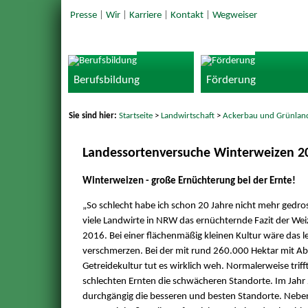
Presse
|
Wir
|
Karriere
|
Kontakt
|
Wegweiser
Berufsbildung
Förderung
Sie sind hier:
Startseite
>
Landwirtschaft
>
Ackerbau und Grünlan
Landessortenversuche Winterweizen 2
Winterweizen - große Ernüchterung bei der Ernte!
„So schlecht habe ich schon 20 Jahre nicht mehr gedros
viele Landwirte in NRW das ernüchternde Fazit der We
2016. Bei einer flächenmäßig kleinen Kultur wäre das le
verschmerzen. Bei der mit rund 260.000 Hektar mit A
Getreidekultur tut es wirklich weh. Normalerweise trifft
schlechten Ernten die schwächeren Standorte. Im Jahr 
durchgängig die besseren und besten Standorte. Nebe