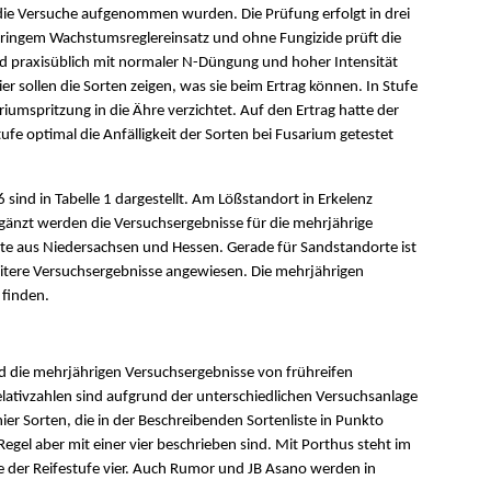
 die Versuche aufgenommen wurden. Die Prüfung erfolgt in drei
eringem Wachstumsreglereinsatz und ohne Fungizide prüft die
rd praxisüblich mit normaler N-Düngung und hoher Intensität
 sollen die Sorten zeigen, was sie beim Ertrag können. In Stufe
umspritzung in die Ähre verzichtet. Auf den Ertrag hatte der
fe optimal die Anfälligkeit der Sorten bei Fusarium getestet
sind in Tabelle 1 dargestellt. Am Lößstandort in Erkelenz
Ergänzt werden die Versuchsergebnisse für die mehrjährige
e aus Niedersachsen und Hessen. Gerade für Sandstandorte ist
tere Versuchsergebnisse angewiesen. Die mehrjährigen
 finden.
und die mehrjährigen Versuchsergebnisse von frühreifen
lativzahlen sind aufgrund der unterschiedlichen Versuchsanlage
ier Sorten, die in der Beschreibenden Sortenliste in Punkto
Regel aber mit einer vier beschrieben sind. Mit Porthus steht im
e der Reifestufe vier. Auch Rumor und JB Asano werden in