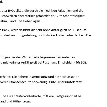
d.
uter B-Qualität, die durch die niedrigen Fallzahlen und die
 Brotweizen aber stärker gefährdet ist. Gute Standfestigkeit.
 Lehm, Sand und Höhenlagen.
e Bank, wäre da nicht die sehr hohe Anfälligkeit bei Fusarium.
d die Fruchtfolgestellung noch stärker kritisch überdenken. Die
änkungen bei der Winterhärte begrenzen den Anbau in
nd mit geringer Anfälligkeit bei Fusarium. Empfehlung für Löß,
nterhärte. Die höhere Lagerneigung und die nachlassende
iveren Pflanzenschutz notwendig. Gute Fusariumtoleranz.
nd Elixer. Gute Winterhärte, mittlere Blattgesundheit bei
 Sand und Höhenlagen.