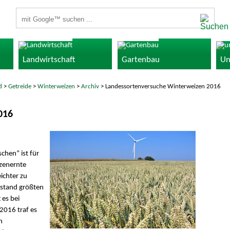
Suchbegriffe
Landwirtschaft
Gartenbau
Un
d
>
Getreide
>
Winterweizen
>
Archiv
> Landessortenversuche Winterweizen 2016
016
chen“ ist für
izenernte
ichter zu
bstand größten
 es bei
2016 traf es
n