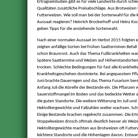
Ertragseinbußen gibt es für viele Landwirte durch schle
Qualitäten zusätzliche Preisabschläge. Aus Brotweizen
Futterweizen. Wie soll man bei der Sortenwahl für di
Aussaat reagieren? Heinrich Brockerhoff und Heinz Koc
geben Tipps für die anstehende Sortenwahl.
Nach einer normalen Aussaat im Herbst 2015 folgten ei
zeigten anfällige Sorten bei frühen Saatterminen Befal
schon Braunrost. Auch das Thema Fußkrankheiten war 
Spätere Saattermine und Weizen auf Höhenstandorten 
trocken. Schlechte Bedingungen für fast alle Krankhei
Krankheitsgeschehen dominierte. Bei angepasstem Pfla
Juni brachte Dauerregen und das Thema Fusarium berei
Anfang Juli die Abreife der Bestände ein. Die Pflanze
Sauerstoffmangel im Boden und das bedeckte Wetter 
die guten Standorte. Die weitere Witterung im Juli und
Hektolitergewichte und Fallzahlen weiter wachsen. Sc
Einige Bestände brachen regelrecht zusammen. Die Ert
Stoppelweizen drosch oftmals deutlich besser als Weiz
Hektolitergewichte machten aus Brotweizen oft Futte
leichtere Standorte und die Höhenlagen davon. Entwarn