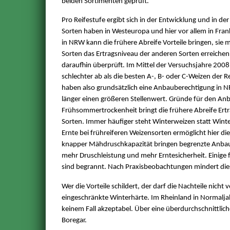
beiden Sortimenten geprüft.
Pro Reifestufe ergibt sich in der Entwicklung und in der
Sorten haben in Westeuropa und hier vor allem in Fra
in NRW kann die frühere Abreife Vorteile bringen, sie 
Sorten das Ertragsniveau der anderen Sorten erreiche
daraufhin überprüft. Im Mittel der Versuchsjahre 2008 
schlechter ab als die besten A-, B- oder C-Weizen der 
haben also grundsätzlich eine Anbauberechtigung in N
länger einen größeren Stellenwert. Gründe für den Anb
Frühsommertrockenheit bringt die frühere Abreife Ertra
Sorten. Immer häufiger steht Winterweizen statt Winter
Ernte bei frühreiferen Weizensorten ermöglicht hier di
knapper Mähdruschkapazität bringen begrenzte Anbau
mehr Druschleistung und mehr Erntesicherheit. Einige fr
sind begrannt. Nach Praxisbeobachtungen mindert die
Wer die Vorteile schildert, der darf die Nachteile nicht
eingeschränkte Winterhärte. Im Rheinland in Normalja
keinem Fall akzeptabel. Über eine überdurchschnittli
Boregar.