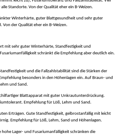
 nimmt leicht zu), Fusariumtoleranz und Fallzahlstabilität. Viel
 alle Standorte. Von der Qualität eher ein B-Weizen.
änkter Winterhärte, guter Blattgesundheit und sehr guter
 Von der Qualität eher ein B-Weizen.
rt mit sehr guter Winterhärte, Standfestigkeit und
e Fusariumanfälligkeit schränkt die Empfehlung aber deutlich ein.
tandfestigkeit und die Fallzahlstabilität sind die Stärken der
 Empfehlung besonders in den Höhenlagen ein. Auf Braun- und
 Lehm und Sand.
schilfartiger Blattapparat mit guter Unkrautunterdrückung.
riumtolerant. Empfehlung für Löß, Lehm und Sand.
en Erträgen. Gute Standfestigkeit, gelbrostanfällig mit leicht
körnig. Empfehlung für Löß, Lehm, Sand und Höhenlagen.
 hohe Lager- und Fusariumanfälligkeit schränken die