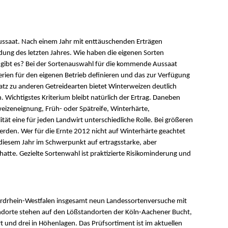
Aussaat. Nach einem Jahr mit enttäuschenden Erträgen
idung des letzten Jahres. Wie haben die eigenen Sorten
 gibt es? Bei der Sortenauswahl für die kommende Aussaat
terien für den eigenen Betrieb definieren und das zur Verfügung
z zu anderen Getreidearten bietet Winterweizen deutlich
. Wichtigstes Kriterium bleibt natürlich der Ertrag. Daneben
weizeneignung, Früh- oder Spätreife, Winterhärte,
ität eine für jeden Landwirt unterschiedliche Rolle. Bei größeren
werden. Wer für die Ernte 2012 nicht auf Winterhärte geachtet
 diesem Jahr im Schwerpunkt auf ertragsstarke, aber
hatte. Gezielte Sortenwahl ist praktizierte Risikominderung und
rdrhein-Westfalen insgesamt neun Landessortenversuche mit
andorte stehen auf den Lößstandorten der Köln-Aachener Bucht,
 und drei in Höhenlagen. Das Prüfsortiment ist im aktuellen