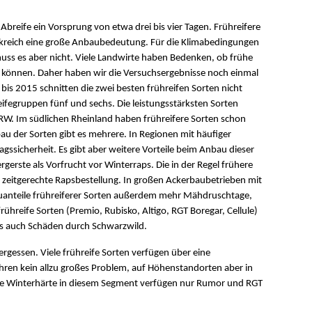
 Abreife ein Vorsprung von etwa drei bis vier Tagen. Frühreifere
nkreich eine große Anbaubedeutung. Für die Klimabedingungen
muss es aber nicht. Viele Landwirte haben Bedenken, ob frühe
n können. Daher haben wir die Versuchsergebnisse noch einmal
bis 2015 schnitten die zwei besten frühreifen Sorten nicht
Reifegruppen fünf und sechs. Die leistungsstärksten Sorten
RW. Im südlichen Rheinland haben frühreifere Sorten schon
au der Sorten gibt es mehrere. In Regionen mit häufiger
gssicherheit. Es gibt aber weitere Vorteile beim Anbau dieser
gerste als Vorfrucht vor Winterraps. Die in der Regel frühere
e zeitgerechte Rapsbestellung. In großen Ackerbaubetrieben mit
anteile frühreiferer Sorten außerdem mehr Mähdruschtage,
ühreife Sorten (Premio, Rubisko, Altigo, RGT Boregar, Cellule)
s auch Schäden durch Schwarzwild.
 vergessen. Viele frühreife Sorten verfügen über eine
hren kein allzu großes Problem, auf Höhenstandorten aber in
che Winterhärte in diesem Segment verfügen nur Rumor und RGT