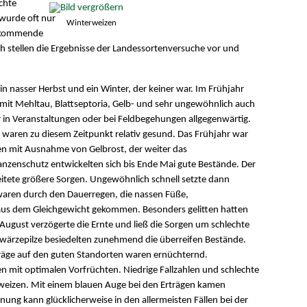
chte
 wurde oft nur
Winterweizen
e kommende
h stellen die Ergebnisse der Landessortenversuche vor und
n nasser Herbst und ein Winter, der keiner war. Im Frühjahr
l mit Mehltau, Blattseptoria, Gelb- und sehr ungewöhnlich auch
in Veranstaltungen oder bei Feldbegehungen allgegenwärtig.
waren zu diesem Zeitpunkt relativ gesund. Das Frühjahr war
ten mit Ausnahme von Gelbrost, der weiter das
nzenschutz entwickelten sich bis Ende Mai gute Bestände. Der
tete größere Sorgen. Ungewöhnlich schnell setzte dann
n waren durch den Dauerregen, die nassen Füße,
aus dem Gleichgewicht gekommen. Besonders gelitten hatten
 August verzögerte die Ernte und ließ die Sorgen um schlechte
hwärzepilze besiedelten zunehmend die überreifen Bestände.
räge auf den guten Standorten waren ernüchternd.
en mit optimalen Vorfrüchten. Niedrige Fallzahlen und schlechte
rweizen. Mit einem blauen Auge bei den Erträgen kamen
ung kann glücklicherweise in den allermeisten Fällen bei der