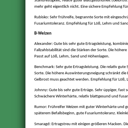
Standfestigkeit, relativ guter Blattgesundheit (Gelbrost
mehr geht eigentlich nicht. Eine sichere Empfehlung für
Rubisko: Sehr frühreife, begrannte Sorte mit eingeschr
Fusariumtoleranz. Empfehlung für Löß, Lehm und Sand.
B-Weizen
Alexander: Gute bis sehr gute Ertragsleistung, kombinie
Fallzahlstabilität sind die Stärken der Sorte. Die höher
Passt auf Löß, Lehm, Sand und Höhenlagen.
Benchmark: Sehr gute Ertragsleistung. Die relativ gute S
Sorte. Die höhere Auswinterungsneigung schränkt die
Gelbrost muss geachtet werden. Empfehlung für Löß,
Johnny: Gute bis sehr gute Erträge. Sehr üppiger, fast 
Schwächere Winterhärte, relativ blattgesund und fusa
Rumor: Frühreifer Weizen mit guter Winterhärte und gut
späterem Befallsbeginn, gute Fusariumtoleranz. Klein
Smaragd: Ertragstreu mit einigen größeren Macken. Die