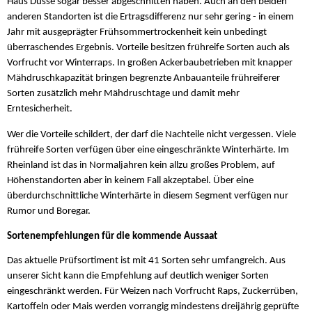
Haus Düsse sogar besser abgeschnitten haben. Auch an den beiden
anderen Standorten ist die Ertragsdifferenz nur sehr gering - in einem
Jahr mit ausgeprägter Frühsommertrockenheit kein unbedingt
überraschendes Ergebnis. Vorteile besitzen frühreife Sorten auch als
Vorfrucht vor Winterraps. In großen Ackerbaubetrieben mit knapper
Mähdruschkapazität bringen begrenzte Anbauanteile frühreiferer
Sorten zusätzlich mehr Mähdruschtage und damit mehr
Erntesicherheit.
Wer die Vorteile schildert, der darf die Nachteile nicht vergessen. Viele
frühreife Sorten verfügen über eine eingeschränkte Winterhärte. Im
Rheinland ist das in Normaljahren kein allzu großes Problem, auf
Höhenstandorten aber in keinem Fall akzeptabel. Über eine
überdurchschnittliche Winterhärte in diesem Segment verfügen nur
Rumor und Boregar.
Sortenempfehlungen für die kommende Aussaat
Das aktuelle Prüfsortiment ist mit 41 Sorten sehr umfangreich. Aus
unserer Sicht kann die Empfehlung auf deutlich weniger Sorten
eingeschränkt werden. Für Weizen nach Vorfrucht Raps, Zuckerrüben,
Kartoffeln oder Mais werden vorrangig mindestens dreijährig geprüfte