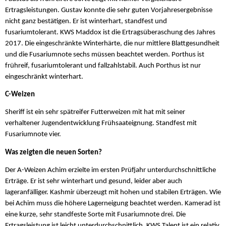
Ertragsleistungen. Gustav konnte die sehr guten Vorjahresergebnisse
nicht ganz bestätigen. Er ist winterhart, standfest und
fusariumtolerant. KWS Maddox ist die Ertragsüberaschung des Jahres
2017. Die eingeschränkte Winterhärte, die nur mittlere Blattgesundheit
und die Fusariumnote sechs müssen beachtet werden. Porthus ist
frühreif, fusariumtolerant und fallzahlstabil. Auch Porthus ist nur
eingeschränkt winterhart.
C-Weizen
Sheriff ist ein sehr spätreifer Futterweizen mit hat mit seiner
verhaltener Jugendentwicklung Frühsaateignung. Standfest mit
Fusariumnote vier.
Was zeigten die neuen Sorten?
Der A-Weizen Achim erzielte im ersten Prüfjahr unterdurchschnittliche
Erträge. Er ist sehr winterhart und gesund, leider aber auch
lageranfälliger. Kashmir überzeugt mit hohen und stabilen Erträgen. Wie
bei Achim muss die höhere Lagerneigung beachtet werden. Kamerad ist
eine kurze, sehr standfeste Sorte mit Fusariumnote drei. Die
Ertragsleistung ist leicht unterdurchschnittlich. KWS Talent ist ein relativ