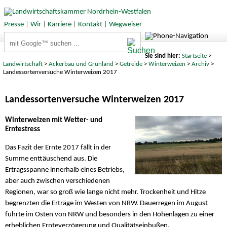
Presse
|
Wir
|
Karriere
|
Kontakt
|
Wegweiser
Suchbegriffe
Sie sind hier:
Startseite
>
Landwirtschaft
>
Ackerbau und Grünland
>
Getreide
>
Winterweizen
>
Archiv
>
Landessortenversuche Winterweizen 2017
Landessortenversuche Winterweizen 2017
Winterweizen mit Wetter- und
Erntestress
Das Fazit der Ernte 2017 fällt in der
Summe enttäuschend aus. Die
Ertragsspanne innerhalb eines Betriebs,
aber auch zwischen verschiedenen
Regionen, war so groß wie lange nicht mehr. Trockenheit und Hitze
begrenzten die Erträge im Westen von NRW. Dauerregen im August
führte im Osten von NRW und besonders in den Höhenlagen zu einer
erheblichen Ernteverzögerung und Qualitätseinbußen.