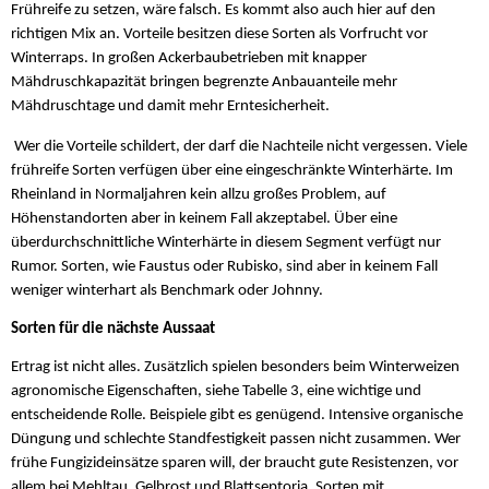
Frühreife zu setzen, wäre falsch. Es kommt also auch hier auf den
richtigen Mix an. Vorteile besitzen diese Sorten als Vorfrucht vor
Winterraps. In großen Ackerbaubetrieben mit knapper
Mähdruschkapazität bringen begrenzte Anbauanteile mehr
Mähdruschtage und damit mehr Erntesicherheit.
Wer die Vorteile schildert, der darf die Nachteile nicht vergessen. Viele
frühreife Sorten verfügen über eine eingeschränkte Winterhärte. Im
Rheinland in Normaljahren kein allzu großes Problem, auf
Höhenstandorten aber in keinem Fall akzeptabel. Über eine
überdurchschnittliche Winterhärte in diesem Segment verfügt nur
Rumor. Sorten, wie Faustus oder Rubisko, sind aber in keinem Fall
weniger winterhart als Benchmark oder Johnny.
Sorten für die nächste Aussaat
Ertrag ist nicht alles. Zusätzlich spielen besonders beim Winterweizen
agronomische Eigenschaften, siehe Tabelle 3, eine wichtige und
entscheidende Rolle. Beispiele gibt es genügend. Intensive organische
Düngung und schlechte Standfestigkeit passen nicht zusammen. Wer
frühe Fungizideinsätze sparen will, der braucht gute Resistenzen, vor
allem bei Mehltau, Gelbrost und Blattseptoria. Sorten mit