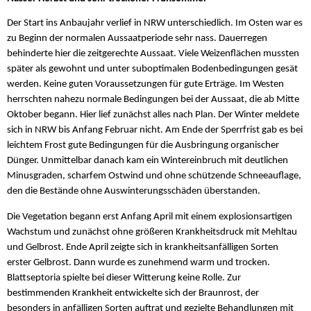
Der Start ins Anbaujahr verlief in NRW unterschiedlich. Im Osten war es
zu Beginn der normalen Aussaatperiode sehr nass. Dauerregen
behinderte hier die zeitgerechte Aussaat. Viele Weizenflächen mussten
später als gewohnt und unter suboptimalen Bodenbedingungen gesät
werden. Keine guten Voraussetzungen für gute Erträge. Im Westen
herrschten nahezu normale Bedingungen bei der Aussaat, die ab Mitte
Oktober begann. Hier lief zunächst alles nach Plan. Der Winter meldete
sich in NRW bis Anfang Februar nicht. Am Ende der Sperrfrist gab es bei
leichtem Frost gute Bedingungen für die Ausbringung organischer
Dünger. Unmittelbar danach kam ein Wintereinbruch mit deutlichen
Minusgraden, scharfem Ostwind und ohne schützende Schneeauflage,
den die Bestände ohne Auswinterungsschäden überstanden.
Die Vegetation begann erst Anfang April mit einem explosionsartigen
Wachstum und zunächst ohne größeren Krankheitsdruck mit Mehltau
und Gelbrost. Ende April zeigte sich in krankheitsanfälligen Sorten
erster Gelbrost. Dann wurde es zunehmend warm und trocken.
Blattseptoria spielte bei dieser Witterung keine Rolle. Zur
bestimmenden Krankheit entwickelte sich der Braunrost, der
besonders in anfälligen Sorten auftrat und gezielte Behandlungen mit