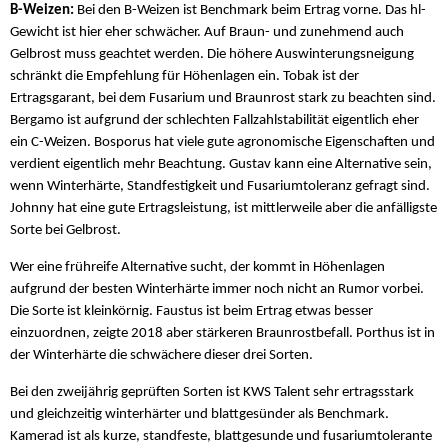
B-Weizen:
Bei den B-Weizen ist Benchmark beim Ertrag vorne. Das hl-
Gewicht ist hier eher schwächer. Auf Braun- und zunehmend auch
Gelbrost muss geachtet werden. Die höhere Auswinterungsneigung
schränkt die Empfehlung für Höhenlagen ein. Tobak ist der
Ertragsgarant, bei dem Fusarium und Braunrost stark zu beachten sind.
Bergamo ist aufgrund der schlechten Fallzahlstabilität eigentlich eher
ein C-Weizen. Bosporus hat viele gute agronomische Eigenschaften und
verdient eigentlich mehr Beachtung. Gustav kann eine Alternative sein,
wenn Winterhärte, Standfestigkeit und Fusariumtoleranz gefragt sind.
Johnny hat eine gute Ertragsleistung, ist mittlerweile aber die anfälligste
Sorte bei Gelbrost.
Wer eine frühreife Alternative sucht, der kommt in Höhenlagen
aufgrund der besten Winterhärte immer noch nicht an Rumor vorbei.
Die Sorte ist kleinkörnig. Faustus ist beim Ertrag etwas besser
einzuordnen, zeigte 2018 aber stärkeren Braunrostbefall. Porthus ist in
der Winterhärte die schwächere dieser drei Sorten.
Bei den zweijährig geprüften Sorten ist KWS Talent sehr ertragsstark
und gleichzeitig winterhärter und blattgesünder als Benchmark.
Kamerad ist als kurze, standfeste, blattgesunde und fusariumtolerante