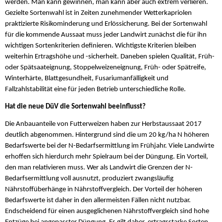
werden. Man kann gewinnen, man kann aber auch extrem verlieren.
Gezielte Sortenwahl ist in Zeiten zunehmender Wetterkapriolen
praktizierte Risikominderung und Erlössicherung. Bei der Sortenwahl
für die kommende Aussaat muss jeder Landwirt zunächst die für ihn
wichtigen Sortenkriterien definieren. Wichtigste Kriterien bleiben
weiterhin Ertragshöhe und -sicherheit. Daneben spielen Qualität, Früh-
oder Spätsaateignung, Stoppelweizeneignung, Früh- oder Spätreife,
Winterhärte, Blattgesundheit, Fusariumanfälligkeit und
Fallzahlstabilität eine für jeden Betrieb unterschiedliche Rolle.
Hat die neue DüV die Sortenwahl beeinflusst?
Die Anbauanteile von Futterweizen haben zur Herbstaussaat 2017
deutlich abgenommen. Hintergrund sind die um 20 kg/ha N höheren
Bedarfswerte bei der N-Bedarfsermittlung im Frühjahr. Viele Landwirte
erhoffen sich hierdurch mehr Spielraum bei der Düngung. Ein Vorteil,
den man relativieren muss. Wer als Landwirt die Grenzen der N-
Bedarfsermittlung voll ausnutzt, produziert zwangsläufig
Nährstoffüberhänge in Nährstoffvergleich. Der Vorteil der höheren
Bedarfswerte ist daher in den allermeisten Fällen nicht nutzbar.
Endscheidend für einen ausgeglichenen Nährstoffvergleich sind hohe