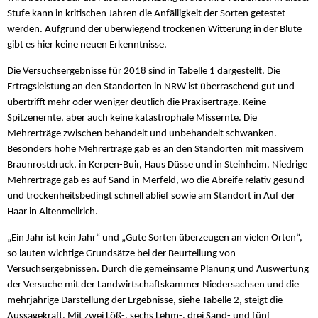
Stufe kann in kritischen Jahren die Anfälligkeit der Sorten getestet
werden. Aufgrund der überwiegend trockenen Witterung in der Blüte
gibt es hier keine neuen Erkenntnisse.
Die Versuchsergebnisse für 2018 sind in Tabelle 1 dargestellt. Die
Ertragsleistung an den Standorten in NRW ist überraschend gut und
übertrifft mehr oder weniger deutlich die Praxiserträge. Keine
Spitzenernte, aber auch keine katastrophale Missernte. Die
Mehrerträge zwischen behandelt und unbehandelt schwanken.
Besonders hohe Mehrerträge gab es an den Standorten mit massivem
Braunrostdruck, in Kerpen-Buir, Haus Düsse und in Steinheim. Niedrige
Mehrerträge gab es auf Sand in Merfeld, wo die Abreife relativ gesund
und trockenheitsbedingt schnell ablief sowie am Standort in Auf der
Haar in Altenmellrich.
„Ein Jahr ist kein Jahr“ und „Gute Sorten überzeugen an vielen Orten“,
so lauten wichtige Grundsätze bei der Beurteilung von
Versuchsergebnissen. Durch die gemeinsame Planung und Auswertung
der Versuche mit der Landwirtschaftskammer Niedersachsen und die
mehrjährige Darstellung der Ergebnisse, siehe Tabelle 2, steigt die
Aussagekraft. Mit zwei Löß-, sechs Lehm-, drei Sand- und fünf