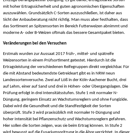
Entzüge bei angepasster Düngung. Es gilt daher, ertragsstarke Sorten
mit hoher Ertragssicherheit und guten agronomischen Eigenschaften
auszuwählen. Grundsätzlich C-Sorten auszuschließen, ist daher aus
Sicht der Anbauberatung nicht richtig. Man muss aber festhalten, dass
das Sortiment an Spitzensorten im Bereich Futterweizen abnimmt und
moderne A- oder B-Weizen oftmals das bessere Gesamtpaket bieten.
Veränderungen bei den Versuchen
Erstmals wurden zur Aussaat 2017 früh-, mittel- und spätreife
Weizensorten in einem Prüfsortiment getestet. Hierdurch ist die
Ertragsleistung der verschiedenen Reifegruppen direkt vergleichbar. Für
die mit Abstand bedeutendste Getreideart gibt es in NRW neun
Landessortenversuche. Zwei auf Löß in der Köln-Aachener Bucht, drei
auf Lehm, einer auf Sand und drei in Höhen- oder Übergangslagen. Die
Prüfung erfolgt in drei Intensitätsstufen. Stufe 1 mit normaler N-
Düngung, geringem Einsatz an Wachstumsreglern und ohne Fungizide.
Dabei wird die Gesundheit und die Standfestigkeit der Sorten
überprüft. Stufe 3 wird praxisüblich mit normaler N-Düngung und
hoher Intensität bei Pflanzenschutz und Wachstumsreglern gefahren.
Hier sollen die Sorten zeigen, was sie beim Ertrag können. In Stufe 2
wird bewusst auf die Fusariumspritzung in die Ähre verzichtet. In dieser