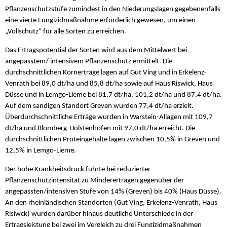
Pflanzenschutzstufe zumindest in den Niederungslagen gegebenenfalls
eine vierte Fungizidmaßnahme erforderlich gewesen, um einen
„Vollschutz“ für alle Sorten zu erreichen.
Das Ertragspotential der Sorten wird aus dem Mittelwert bei
angepasstem/ intensivem Pflanzenschutz ermittelt. Die
durchschnittlichen Kornerträge lagen auf Gut Ving und in Erkelenz-
Venrath bei 89,0 dt/ha und 85,8 dt/ha sowie auf Haus Riswick, Haus
Düsse und in Lemgo-Lieme bei 81,7 dt/ha, 101,2 dt/ha und 87,4 dt/ha.
Auf dem sandigen Standort Greven wurden 77,4 dt/ha erzielt.
Überdurchschnittliche Erträge wurden in Warstein-Allagen mit 109,7
dt/ha und Blomberg-Holstenhöfen mit 97,0 dt/ha erreicht. Die
durchschnittlichen Proteingehalte lagen zwischen 10,5% in Greven und
12,5% in Lemgo-Lieme.
Der hohe Krankheitsdruck führte bei reduzierter
Pflanzenschutzintensität zu Mindererträgen gegenüber der
angepassten/intensiven Stufe von 14% (Greven) bis 40% (Haus Düsse).
An den rheinländischen Standorten (Gut Ving, Erkelenz-Venrath, Haus
Risiwck) wurden darüber hinaus deutliche Unterschiede in der
Ertragsleistung bei zwei im Vergleich zu drei Fungizidmaßnahmen