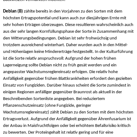
Debian (B)
zählte bereits in den Vorjahren zu den Sorten mit dem
höchsten Ertragspotential und kann auch zur diesjährigen Ernte mit
sehr hohen Erträgen überzeugen. Diese resultieren wahrscheinlich auch
aus der sehr langen Kornfüllungsphase der Sorte in Zusammenhang mit
den Witterungsbedingungen. Debian ist sehr frohwüchsig und
trotzdem ausreichend winterhart. Daher wurden auch in den Mittel-
und Höhenlagen keine Mindererträge festgestellt. In der Kulturführung
ist die Sorte relativ anspruchsvoll: Aufgrund der hohen frühen
Lagerneigung sollte Debian nicht zu früh gesät werden und ein
angepasster Wachstumsreglereinsatz erfolgen. Die relativ hohe
Anfälligkeit gegenüber frühen Blattkrankheiten erfordert den gezielten
Einsatz von Fungiziden. Darüber hinaus scheint die Sorte zumindest in
einigen Regionen anfälliger gegenüber Braunrost als aktuell in der
Beschreibenden Sortenliste angegeben. Bei reduziertem
Pflanzenschutzeinsatz (ohne Fungizide, geringer
Wachstumsreglereinsatz) zählt Debian zu den Sorten mit dem höchsten
Ertragsverlust. Aufgrund der Anfälligkeit gegenüber Ährenfusarium ist
der Anbau in Maisfruchtfolgen oder bei erhöhtem Befallsrisiko kritisch
zu bewerten. Der Proteingehalt ist relativ gering und für eine