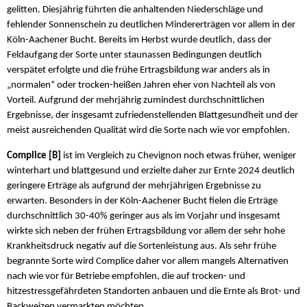
gelitten. Diesjährig führten die anhaltenden Niederschläge und
fehlender Sonnenschein zu deutlichen Mindererträgen vor allem in der
Köln-Aachener Bucht. Bereits im Herbst wurde deutlich, dass der
Feldaufgang der Sorte unter staunassen Bedingungen deutlich
verspätet erfolgte und die frühe Ertragsbildung war anders als in
„normalen“ oder trocken-heißen Jahren eher von Nachteil als von
Vorteil. Aufgrund der mehrjährig zumindest durchschnittlichen
Ergebnisse, der insgesamt zufriedenstellenden Blattgesundheit und der
meist ausreichenden Qualität wird die Sorte nach wie vor empfohlen.
Complice [B]
ist im Vergleich zu Chevignon noch etwas früher, weniger
winterhart und blattgesund und erzielte daher zur Ernte 2024 deutlich
geringere Erträge als aufgrund der mehrjährigen Ergebnisse zu
erwarten. Besonders in der Köln-Aachener Bucht fielen die Erträge
durchschnittlich 30-40% geringer aus als im Vorjahr und insgesamt
wirkte sich neben der frühen Ertragsbildung vor allem der sehr hohe
Krankheitsdruck negativ auf die Sortenleistung aus. Als sehr frühe
begrannte Sorte wird Complice daher vor allem mangels Alternativen
nach wie vor für Betriebe empfohlen, die auf trocken- und
hitzestressgefährdeten Standorten anbauen und die Ernte als Brot- und
Backweizen vermarkten möchten.