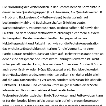
Die Zuordnung der Weizensorten in der Beschreibenden Sortenliste in
die einzelnen Qualitätsgruppen (E = Eliteweizen, A = Qualitätsweizen, B
= Brot- und Backweizen, C = Futterweizen) basiert primär auf
bestimmten Mahl- und Backeigenschaften (Mehlausbeute,
Wasseraufnahme, Volumenausbeute, Teigbeschaffenheit) sowie der
Fallzahl und dem Sedimentationswert, allerdings nicht mehr auf dem
Proteingehalt. Bei den meisten Händlern hingegen ist neben
Hektolitergewicht und Fallzahl nach wie vor die Proteinkonzentration
das wichtigste Entscheidungskriterium für die Vermarktung einer
Partie. Daraus resultiert, dass vor allem auf Höchstertragsstandorten an
denen eine entsprechende Proteinverdünnung zu erwarten ist, nicht
sichergestellt werden kann, dass mit dem Anbau einer A- oder B-Sorte
auch zuverlässig A- oder B-Qualität erzeugt wird. Betriebe die gezielt
Brot-/Backweizen produzieren möchten sollten sich daher nicht allein
auf die Qualitätszuordnung verlassen, sondern sich zusätzlich über die
Hektoliter-, Fallzahl- und vor allem Proteineigenschaften einer Sorte
informieren. Besonders bei den aktuell relativ hohen
Preisunterschieden zwischen Brot-/Backweizen und Futterweizen kann
es für den betrieblichen Erfolg besser sein auf eine proteinbetonte A-