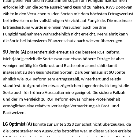
häufig eher vier und in Ausnahmen sogar fünf Fungizidmaßnahmen
erforderlich um die Sorte ausreichend gesund zu halten. KWS Donovan
zählte in den Versuchen zu den Sorten mit dem höchsten Ertragsverlust
bei teilweisem oder vollständigen Verzicht auf Fungizide. Die maximale
Ertragsleistung wurde in einigen Versuchen auch bei drei
Fungizidmaßnahmen wahrscheinlich nicht erreicht. Mehrjährig kann
die Sorte bei intensivem Pflanzenschutz nach wie vor überzeugen.
SU Jonte (A)
präsentiert sich erneut als der bessere RGT Reform.
Mehrjährig erzielt die Sorte zwar nur etwas höhere Erträge ist aber
weniger anfällig für Gelbrost und Blattseptoria und zählt damit
insgesamt zu den gesündesten Sorten. Darüber hinaus ist SU Jonte
ähnlich wie RGT Reform sehr ertragsstabil, winterhart und relativ
standfest. Aufgrund der etwas zögerlichen Jugendentwicklung ist die
Sorte auch für frühere Aussaattermine geeignet. Die sichere Fallzahl
und der im Vergleich zu RGT Reform etwas höhere Proteingehalt
ermöglichen eine relativ zuverlässige Vermarktung als Brot- und
Backweizen.
LG Optimist (A)
konnte zur Ernte 2023 zunächst nicht überzeugen, da
die Sorte stärker von Auswuchs betroffen war. In dieser Saison erzielte