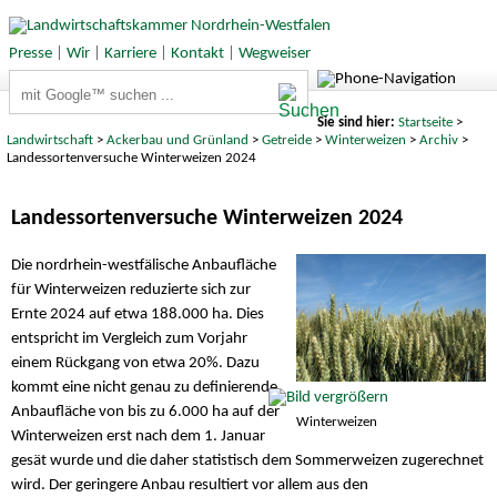
Presse
|
Wir
|
Karriere
|
Kontakt
|
Wegweiser
Suchbegriffe
Sie sind hier:
Startseite
>
Landwirtschaft
>
Ackerbau und Grünland
>
Getreide
>
Winterweizen
>
Archiv
>
Landessortenversuche Winterweizen 2024
Landessortenversuche Winterweizen 2024
Die nordrhein-westfälische Anbaufläche
für Winterweizen reduzierte sich zur
Ernte 2024 auf etwa 188.000 ha. Dies
entspricht im Vergleich zum Vorjahr
einem Rückgang von etwa 20%. Dazu
kommt eine nicht genau zu definierende
Anbaufläche von bis zu 6.000 ha auf der
Winterweizen
Winterweizen erst nach dem 1. Januar
gesät wurde und die daher statistisch dem Sommerweizen zugerechnet
wird. Der geringere Anbau resultiert vor allem aus den