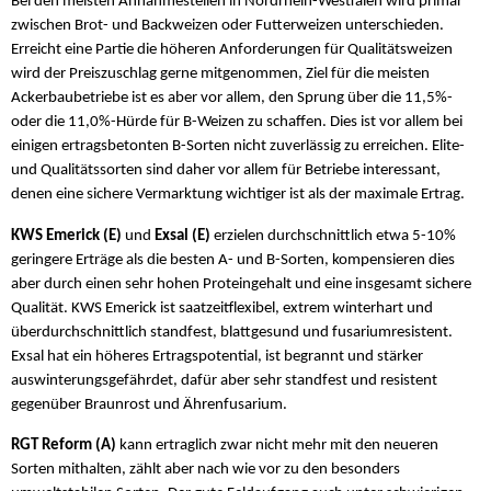
Bei den meisten Annahmestellen in Nordrhein-Westfalen wird primär
zwischen Brot- und Backweizen oder Futterweizen unterschieden.
Erreicht eine Partie die höheren Anforderungen für Qualitätsweizen
wird der Preiszuschlag gerne mitgenommen, Ziel für die meisten
Ackerbaubetriebe ist es aber vor allem, den Sprung über die 11,5%-
oder die 11,0%-Hürde für B-Weizen zu schaffen. Dies ist vor allem bei
einigen ertragsbetonten B-Sorten nicht zuverlässig zu erreichen. Elite-
und Qualitätssorten sind daher vor allem für Betriebe interessant,
denen eine sichere Vermarktung wichtiger ist als der maximale Ertrag.
KWS Emerick (E)
und
Exsal (E)
erzielen durchschnittlich etwa 5-10%
geringere Erträge als die besten A- und B-Sorten, kompensieren dies
aber durch einen sehr hohen Proteingehalt und eine insgesamt sichere
Qualität. KWS Emerick ist saatzeitflexibel, extrem winterhart und
überdurchschnittlich standfest, blattgesund und fusariumresistent.
Exsal hat ein höheres Ertragspotential, ist begrannt und stärker
auswinterungsgefährdet, dafür aber sehr standfest und resistent
gegenüber Braunrost und Ährenfusarium.
RGT Reform (A)
kann ertraglich zwar nicht mehr mit den neueren
Sorten mithalten, zählt aber nach wie vor zu den besonders