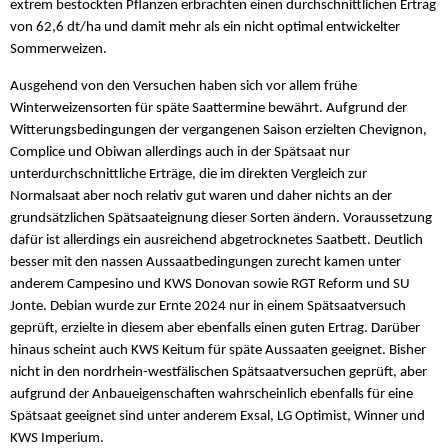
extrem bestockten Pflanzen erbrachten einen durchschnittlichen Ertrag
von 62,6 dt/ha und damit mehr als ein nicht optimal entwickelter
Sommerweizen.
Ausgehend von den Versuchen haben sich vor allem frühe
Winterweizensorten für späte Saattermine bewährt. Aufgrund der
Witterungsbedingungen der vergangenen Saison erzielten Chevignon,
Complice und Obiwan allerdings auch in der Spätsaat nur
unterdurchschnittliche Erträge, die im direkten Vergleich zur
Normalsaat aber noch relativ gut waren und daher nichts an der
grundsätzlichen Spätsaateignung dieser Sorten ändern. Voraussetzung
dafür ist allerdings ein ausreichend abgetrocknetes Saatbett. Deutlich
besser mit den nassen Aussaatbedingungen zurecht kamen unter
anderem Campesino und KWS Donovan sowie RGT Reform und SU
Jonte. Debian wurde zur Ernte 2024 nur in einem Spätsaatversuch
geprüft, erzielte in diesem aber ebenfalls einen guten Ertrag. Darüber
hinaus scheint auch KWS Keitum für späte Aussaaten geeignet. Bisher
nicht in den nordrhein-westfälischen Spätsaatversuchen geprüft, aber
aufgrund der Anbaueigenschaften wahrscheinlich ebenfalls für eine
Spätsaat geeignet sind unter anderem Exsal, LG Optimist, Winner und
KWS Imperium.