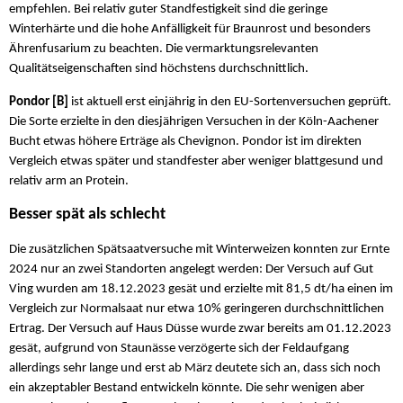
empfehlen. Bei relativ guter Standfestigkeit sind die geringe
Winterhärte und die hohe Anfälligkeit für Braunrost und besonders
Ährenfusarium zu beachten. Die vermarktungsrelevanten
Qualitätseigenschaften sind höchstens durchschnittlich.
Pondor [B]
ist aktuell erst einjährig in den EU-Sortenversuchen geprüft.
Die Sorte erzielte in den diesjährigen Versuchen in der Köln-Aachener
Bucht etwas höhere Erträge als Chevignon. Pondor ist im direkten
Vergleich etwas später und standfester aber weniger blattgesund und
relativ arm an Protein.
Besser spät als schlecht
Die zusätzlichen Spätsaatversuche mit Winterweizen konnten zur Ernte
2024 nur an zwei Standorten angelegt werden: Der Versuch auf Gut
Ving wurden am 18.12.2023 gesät und erzielte mit 81,5 dt/ha einen im
Vergleich zur Normalsaat nur etwa 10% geringeren durchschnittlichen
Ertrag. Der Versuch auf Haus Düsse wurde zwar bereits am 01.12.2023
gesät, aufgrund von Staunässe verzögerte sich der Feldaufgang
allerdings sehr lange und erst ab März deutete sich an, dass sich noch
ein akzeptabler Bestand entwickeln könnte. Die sehr wenigen aber