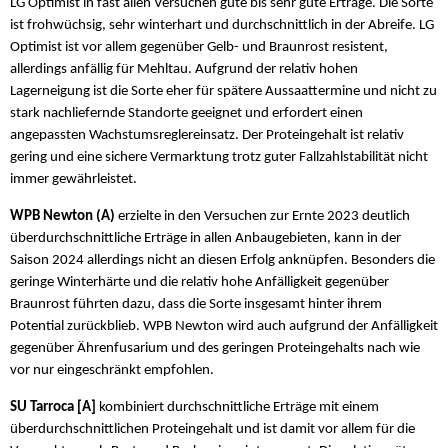
LG Optimist in fast allen Versuchen gute bis sehr gute Erträge. Die Sorte
ist frohwüchsig, sehr winterhart und durchschnittlich in der Abreife. LG
Optimist ist vor allem gegenüber Gelb- und Braunrost resistent,
allerdings anfällig für Mehltau. Aufgrund der relativ hohen
Lagerneigung ist die Sorte eher für spätere Aussaattermine und nicht zu
stark nachliefernde Standorte geeignet und erfordert einen
angepassten Wachstumsreglereinsatz. Der Proteingehalt ist relativ
gering und eine sichere Vermarktung trotz guter Fallzahlstabilität nicht
immer gewährleistet.
WPB Newton (A)
erzielte in den Versuchen zur Ernte 2023 deutlich
überdurchschnittliche Erträge in allen Anbaugebieten, kann in der
Saison 2024 allerdings nicht an diesen Erfolg anknüpfen. Besonders die
geringe Winterhärte und die relativ hohe Anfälligkeit gegenüber
Braunrost führten dazu, dass die Sorte insgesamt hinter ihrem
Potential zurückblieb. WPB Newton wird auch aufgrund der Anfälligkeit
gegenüber Ährenfusarium und des geringen Proteingehalts nach wie
vor nur eingeschränkt empfohlen.
SU Tarroca [A]
kombiniert durchschnittliche Erträge mit einem
überdurchschnittlichen Proteingehalt und ist damit vor allem für die