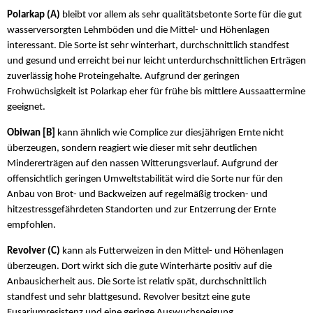
Polarkap (A)
bleibt vor allem als sehr qualitätsbetonte Sorte für die gut
wasserversorgten Lehmböden und die Mittel- und Höhenlagen
interessant. Die Sorte ist sehr winterhart, durchschnittlich standfest
und gesund und erreicht bei nur leicht unterdurchschnittlichen Erträgen
zuverlässig hohe Proteingehalte. Aufgrund der geringen
Frohwüchsigkeit ist Polarkap eher für frühe bis mittlere Aussaattermine
geeignet.
Obiwan [B]
kann ähnlich wie Complice zur diesjährigen Ernte nicht
überzeugen, sondern reagiert wie dieser mit sehr deutlichen
Mindererträgen auf den nassen Witterungsverlauf. Aufgrund der
offensichtlich geringen Umweltstabilität wird die Sorte nur für den
Anbau von Brot- und Backweizen auf regelmäßig trocken- und
hitzestressgefährdeten Standorten und zur Entzerrung der Ernte
empfohlen.
Revolver (C)
kann als Futterweizen in den Mittel- und Höhenlagen
überzeugen. Dort wirkt sich die gute Winterhärte positiv auf die
Anbausicherheit aus. Die Sorte ist relativ spät, durchschnittlich
standfest und sehr blattgesund. Revolver besitzt eine gute
Fusariumresistenz und eine geringe Auswuchsneigung.