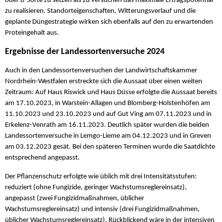
oder B-Sorte zu setzen als zu versuchen das maximale Ertragspotential
zu realisieren. Standorteigenschaften, Witterungsverlauf und die
geplante Düngestrategie wirken sich ebenfalls auf den zu erwartenden
Proteingehalt aus.
Ergebnisse der Landessortenversuche 2024
Auch in den Landessortenversuchen der Landwirtschaftskammer
Nordrhein-Westfalen erstreckte sich die Aussaat über einen weiten
Zeitraum: Auf Haus Riswick und Haus Düsse erfolgte die Aussaat bereits
am 17.10.2023, in Warstein-Allagen und Blomberg-Holstenhöfen am
11.10.2023 und 23.10.2023 und auf Gut Ving am 07.11.2023 und in
Erkelenz-Venrath am 16.11.2023. Deutlich später wurden die beiden
Landessortenversuche in Lemgo-Lieme am 04.12.2023 und in Greven
am 03.12.2023 gesät. Bei den späteren Terminen wurde die Saatdichte
entsprechend angepasst.
Der Pflanzenschutz erfolgte wie üblich mit drei Intensitätsstufen:
reduziert (ohne Fungizide, geringer Wachstumsreglereinsatz),
angepasst (zwei Fungizidmaßnahmen, üblicher
Wachstumsreglereinsatz) und intensiv (drei Fungizidmaßnahmen,
üblicher Wachstumsreglereinsatz). Rückblickend wäre in der intensiven