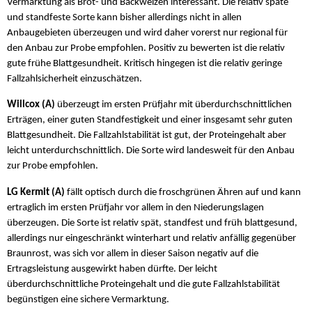
Vermarktung als Brot- und Backweizen interessant. Die relativ späte
und standfeste Sorte kann bisher allerdings nicht in allen
Anbaugebieten überzeugen und wird daher vorerst nur regional für
den Anbau zur Probe empfohlen. Positiv zu bewerten ist die relativ
gute frühe Blattgesundheit. Kritisch hingegen ist die relativ geringe
Fallzahlsicherheit einzuschätzen.
Willcox (A)
überzeugt im ersten Prüfjahr mit überdurchschnittlichen
Erträgen, einer guten Standfestigkeit und einer insgesamt sehr guten
Blattgesundheit. Die Fallzahlstabilität ist gut, der Proteingehalt aber
leicht unterdurchschnittlich. Die Sorte wird landesweit für den Anbau
zur Probe empfohlen.
LG Kermit (A)
fällt optisch durch die froschgrünen Ähren auf und kann
ertraglich im ersten Prüfjahr vor allem in den Niederungslagen
überzeugen. Die Sorte ist relativ spät, standfest und früh blattgesund,
allerdings nur eingeschränkt winterhart und relativ anfällig gegenüber
Braunrost, was sich vor allem in dieser Saison negativ auf die
Ertragsleistung ausgewirkt haben dürfte. Der leicht
überdurchschnittliche Proteingehalt und die gute Fallzahlstabilität
begünstigen eine sichere Vermarktung.