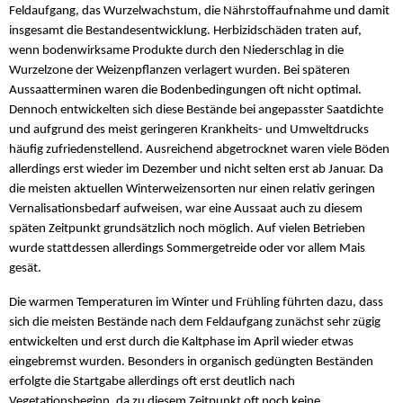
Feldaufgang, das Wurzelwachstum, die Nährstoffaufnahme und damit
insgesamt die Bestandesentwicklung. Herbizidschäden traten auf,
wenn bodenwirksame Produkte durch den Niederschlag in die
Wurzelzone der Weizenpflanzen verlagert wurden. Bei späteren
Aussaatterminen waren die Bodenbedingungen oft nicht optimal.
Dennoch entwickelten sich diese Bestände bei angepasster Saatdichte
und aufgrund des meist geringeren Krankheits- und Umweltdrucks
häufig zufriedenstellend. Ausreichend abgetrocknet waren viele Böden
allerdings erst wieder im Dezember und nicht selten erst ab Januar. Da
die meisten aktuellen Winterweizensorten nur einen relativ geringen
Vernalisationsbedarf aufweisen, war eine Aussaat auch zu diesem
späten Zeitpunkt grundsätzlich noch möglich. Auf vielen Betrieben
wurde stattdessen allerdings Sommergetreide oder vor allem Mais
gesät.
Die warmen Temperaturen im Winter und Frühling führten dazu, dass
sich die meisten Bestände nach dem Feldaufgang zunächst sehr zügig
entwickelten und erst durch die Kaltphase im April wieder etwas
eingebremst wurden. Besonders in organisch gedüngten Beständen
erfolgte die Startgabe allerdings oft erst deutlich nach
Vegetationsbeginn, da zu diesem Zeitpunkt oft noch keine