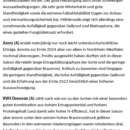
umweltstabilen Sorten. Der gute Feldaufgang auch unter schwierigen
Aussaatbedingungen, die sehr gute Winterhärte und gute
Standfestigkeit sowie die extreme Fallzahlstabilität tragen zur Anbau-
und Vermarktungssicherheit bei. Mittlerweile zeigt sich allerdings eine
zunehmende Anfälligkeit gegenüber Gelbrost und Blattseptoria, die
einen gezielten Fungizideinsatz erfordert.
Asory (A)
erzielt mehrjährig nur noch leicht unterdurchschnittliche
Erträge, konnte zur Ernte 2024 aber vor allem in Nordrhein-Westfalen
nochmal überzeugen. Positiv ausgewirkt haben dürften sich in dieser
Saison die relativ lange Ertragsbildungsphase der Sorte und die geringe
Anfälligkeit gegenüber Braunrost. Kritisch zu bewerten sind hingegen
die geringere Standfestigkeit, die hohe Anfälligkeit gegenüber Gelbrost
und die Erfahrung aus der Ernte 2023 hinsichtlich einer höheren
Auswuchsneigung.
KWS Donovan (A)
zählt nach wie vor zu den Sorten mit einer besonders
guten Kombination aus hohem Ertragspotential und hohem
Proteingehalt (und damit sehr hoher N-Effizienz), hat in dieser Saison
aber enorm unter dem extrem hohen Braunrostdruck gelitten.
Besonders in den wärmeren Niederungslagen waren mindestens drei,