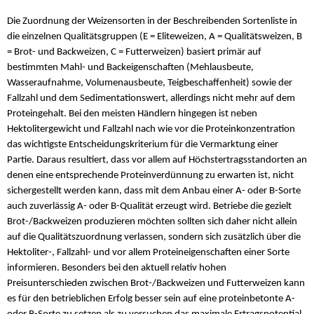
Die Zuordnung der Weizensorten in der Beschreibenden Sortenliste in
die einzelnen Qualitätsgruppen (E = Eliteweizen, A = Qualitätsweizen, B
= Brot- und Backweizen, C = Futterweizen) basiert primär auf
bestimmten Mahl- und Backeigenschaften (Mehlausbeute,
Wasseraufnahme, Volumenausbeute, Teigbeschaffenheit) sowie der
Fallzahl und dem Sedimentationswert, allerdings nicht mehr auf dem
Proteingehalt. Bei den meisten Händlern hingegen ist neben
Hektolitergewicht und Fallzahl nach wie vor die Proteinkonzentration
das wichtigste Entscheidungskriterium für die Vermarktung einer
Partie. Daraus resultiert, dass vor allem auf Höchstertragsstandorten an
denen eine entsprechende Proteinverdünnung zu erwarten ist, nicht
sichergestellt werden kann, dass mit dem Anbau einer A- oder B-Sorte
auch zuverlässig A- oder B-Qualität erzeugt wird. Betriebe die gezielt
Brot-/Backweizen produzieren möchten sollten sich daher nicht allein
auf die Qualitätszuordnung verlassen, sondern sich zusätzlich über die
Hektoliter-, Fallzahl- und vor allem Proteineigenschaften einer Sorte
informieren. Besonders bei den aktuell relativ hohen
Preisunterschieden zwischen Brot-/Backweizen und Futterweizen kann
es für den betrieblichen Erfolg besser sein auf eine proteinbetonte A-