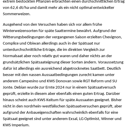
extrem bestockten Pflanzen erbrachten einen durchschnittlichen Ertrag
von 62,6 dt/ha und damit mehr als ein nicht optimal entwickelter
Sommerweizen.
Ausgehend von den Versuchen haben sich vor allem frühe
Winterweizensorten für späte Saattermine bewährt. Aufgrund der
Witterungsbedingungen der vergangenen Saison erzielten Chevignon,
Complice und Obiwan allerdings auch in der Spätsaat nur
unterdurchschnittliche Erträge, die im direkten Vergleich zur
Normalsaat aber noch relativ gut waren und daher nichts an der
grundsätzlichen Spätsaateignung dieser Sorten ändern. Voraussetzung
dafür ist allerdings ein ausreichend abgetrocknetes Saatbett. Deutlich
besser mit den nassen Aussaatbedingungen zurecht kamen unter
anderem Campesino und KWS Donovan sowie RGT Reform und SU
Jonte. Debian wurde zur Ernte 2024 nur in einem Spätsaatversuch
geprüft, erzielte in diesem aber ebenfalls einen guten Ertrag. Darüber
hinaus scheint auch KWS Keitum für späte Aussaaten geeignet. Bisher
nicht in den nordrhein-westfälischen Spätsaatversuchen geprüft, aber
aufgrund der Anbaueigenschaften wahrscheinlich ebenfalls für eine
Spätsaat geeignet sind unter anderem Exsal, LG Optimist, Winner und
KWS Imperium.