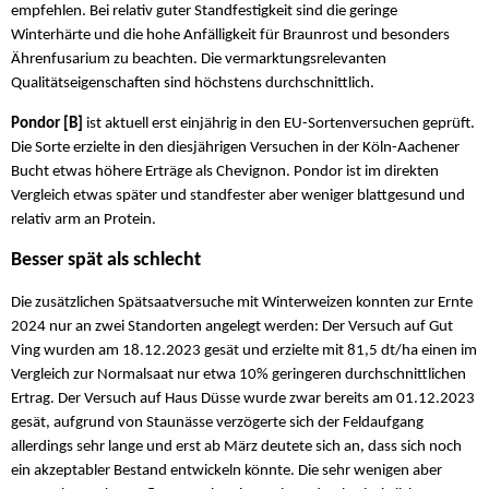
empfehlen. Bei relativ guter Standfestigkeit sind die geringe
Winterhärte und die hohe Anfälligkeit für Braunrost und besonders
Ährenfusarium zu beachten. Die vermarktungsrelevanten
Qualitätseigenschaften sind höchstens durchschnittlich.
Pondor [B]
ist aktuell erst einjährig in den EU-Sortenversuchen geprüft.
Die Sorte erzielte in den diesjährigen Versuchen in der Köln-Aachener
Bucht etwas höhere Erträge als Chevignon. Pondor ist im direkten
Vergleich etwas später und standfester aber weniger blattgesund und
relativ arm an Protein.
Besser spät als schlecht
Die zusätzlichen Spätsaatversuche mit Winterweizen konnten zur Ernte
2024 nur an zwei Standorten angelegt werden: Der Versuch auf Gut
Ving wurden am 18.12.2023 gesät und erzielte mit 81,5 dt/ha einen im
Vergleich zur Normalsaat nur etwa 10% geringeren durchschnittlichen
Ertrag. Der Versuch auf Haus Düsse wurde zwar bereits am 01.12.2023
gesät, aufgrund von Staunässe verzögerte sich der Feldaufgang
allerdings sehr lange und erst ab März deutete sich an, dass sich noch
ein akzeptabler Bestand entwickeln könnte. Die sehr wenigen aber