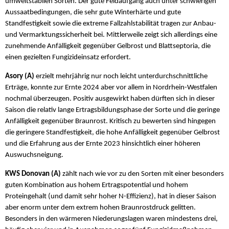
umweltstabilen Sorten. Der gute Feldaufgang auch unter schwierigen
Aussaatbedingungen, die sehr gute Winterhärte und gute
Standfestigkeit sowie die extreme Fallzahlstabilität tragen zur Anbau-
und Vermarktungssicherheit bei. Mittlerweile zeigt sich allerdings eine
zunehmende Anfälligkeit gegenüber Gelbrost und Blattseptoria, die
einen gezielten Fungizideinsatz erfordert.
Asory (A)
erzielt mehrjährig nur noch leicht unterdurchschnittliche
Erträge, konnte zur Ernte 2024 aber vor allem in Nordrhein-Westfalen
nochmal überzeugen. Positiv ausgewirkt haben dürften sich in dieser
Saison die relativ lange Ertragsbildungsphase der Sorte und die geringe
Anfälligkeit gegenüber Braunrost. Kritisch zu bewerten sind hingegen
die geringere Standfestigkeit, die hohe Anfälligkeit gegenüber Gelbrost
und die Erfahrung aus der Ernte 2023 hinsichtlich einer höheren
Auswuchsneigung.
KWS Donovan (A)
zählt nach wie vor zu den Sorten mit einer besonders
guten Kombination aus hohem Ertragspotential und hohem
Proteingehalt (und damit sehr hoher N-Effizienz), hat in dieser Saison
aber enorm unter dem extrem hohen Braunrostdruck gelitten.
Besonders in den wärmeren Niederungslagen waren mindestens drei,