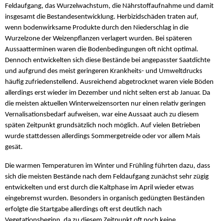
Feldaufgang, das Wurzelwachstum, die Nährstoffaufnahme und damit
insgesamt die Bestandesentwicklung. Herbizidschäden traten auf,
wenn bodenwirksame Produkte durch den Niederschlag in die
Wurzelzone der Weizenpflanzen verlagert wurden. Bei späteren
Aussaatterminen waren die Bodenbedingungen oft nicht optimal.
Dennoch entwickelten sich diese Bestände bei angepasster Saatdichte
und aufgrund des meist geringeren Krankheits- und Umweltdrucks
häufig zufriedenstellend. Ausreichend abgetrocknet waren viele Böden
allerdings erst wieder im Dezember und nicht selten erst ab Januar. Da
die meisten aktuellen Winterweizensorten nur einen relativ geringen
Vernalisationsbedarf aufweisen, war eine Aussaat auch zu diesem
späten Zeitpunkt grundsätzlich noch möglich. Auf vielen Betrieben
wurde stattdessen allerdings Sommergetreide oder vor allem Mais
gesät.
Die warmen Temperaturen im Winter und Frühling führten dazu, dass
sich die meisten Bestände nach dem Feldaufgang zunächst sehr zügig
entwickelten und erst durch die Kaltphase im April wieder etwas
eingebremst wurden. Besonders in organisch gedüngten Beständen
erfolgte die Startgabe allerdings oft erst deutlich nach
Vegetationsbeginn, da zu diesem Zeitpunkt oft noch keine