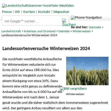
Presse
|
Wir
|
Karriere
|
Kontakt
|
Wegweiser
Suchbegriffe
Sie sind hier:
Startseite
>
Landwirtschaft
>
Ackerbau und Grünland
>
Getreide
>
Winterweizen
>
Landessortenversuche Winterweizen 2024
Landessortenversuche Winterweizen 2024
Die nordrhein-westfälische Anbaufläche
für Winterweizen reduzierte sich zur
Ernte 2024 auf etwa 188.000 ha. Dies
entspricht im Vergleich zum Vorjahr
einem Rückgang von etwa 20%. Dazu
kommt eine nicht genau zu definierende
Anbaufläche von bis zu 6.000 ha auf der
Winterweizen
Winterweizen erst nach dem 1. Januar
gesät wurde und die daher statistisch dem Sommerweizen zugerechnet
wird. Der geringere Anbau resultiert vor allem aus den