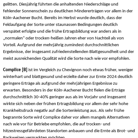
gelitten. Diesjährig führten die anhaltenden Niederschläge und
fehlender Sonnenschein zu deutlichen Mindererträgen vor allem in der
Köln-Aachener Bucht. Bereits im Herbst wurde deutlich, dass der
Feldaufgang der Sorte unter staunassen Bedingungen deutlich
verspätet erfolgte und die frühe Ertragsbildung war anders als in
„normalen“ oder trocken-heißen Jahren eher von Nachteil als von
Vorteil. Aufgrund der mehrjährig zumindest durchschnittlichen
Ergebnisse, der insgesamt zufriedenstellenden Blattgesundheit und der
meist ausreichenden Qualität wird die Sorte nach wie vor empfohlen.
Complice [B]
ist im Vergleich zu Chevignon noch etwas früher, weniger
winterhart und blattgesund und erzielte daher zur Ernte 2024 deutlich
geringere Erträge als aufgrund der mehrjährigen Ergebnisse zu
erwarten. Besonders in der Köln-Aachener Bucht fielen die Erträge
durchschnittlich 30-40% geringer aus als im Vorjahr und insgesamt
wirkte sich neben der frühen Ertragsbildung vor allem der sehr hohe
Krankheitsdruck negativ auf die Sortenleistung aus. Als sehr frühe
begrannte Sorte wird Complice daher vor allem mangels Alternativen
nach wie vor für Betriebe empfohlen, die auf trocken- und
hitzestressgefährdeten Standorten anbauen und die Ernte als Brot- und
Backweizen vermarkten möchten.