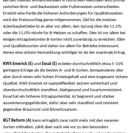
Bei den meisten Annahmestellen in Nordrhein-Westfalen wird primär
zwischen Brot- und Backweizen oder Futterweizen unterschieden.
Erreicht eine Partie die höheren Anforderungen für Qualitätsweizen
wird der Preiszuschlag gerne mitgenommen, Ziel für die meisten
Ackerbaubetriebe ist es aber vor allem, den Sprung über die 11,5%-
oder die 11,0%-Hürde für B-Weizen zu schaffen. Dies ist vor allem bei
einigen ertragsbetonten B-Sorten nicht zuverlässig zu erreichen. Elite-
und Qualitätssorten sind daher vor allem für Betriebe interessant,
denen eine sichere Vermarktung wichtiger ist als der maximale Ertrag.
KWS Emerick (E)
und
Exsal (E)
erzielen durchschnittlich etwa 5-10%
geringere Erträge als die besten A- und B-Sorten, kompensieren dies
aber durch einen sehr hohen Proteingehalt und eine insgesamt sichere
Qualität. KWS Emerick ist saatzeitflexibel, extrem winterhart und
überdurchschnittlich standfest, blattgesund und fusariumresistent.
Exsal hat ein höheres Ertragspotential, ist begrannt und stärker
auswinterungsgefährdet, dafür aber sehr standfest und resistent
gegenüber Braunrost und Ährenfusarium.
RGT Reform (A)
kann ertraglich zwar nicht mehr mit den neueren
Sorten mithalten, zählt aber nach wie vor zu den besonders