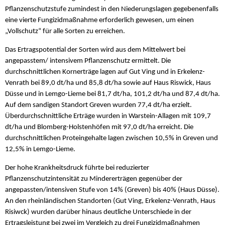
Pflanzenschutzstufe zumindest in den Niederungslagen gegebenenfalls
eine vierte Fungizidmaßnahme erforderlich gewesen, um einen
„Vollschutz“ für alle Sorten zu erreichen.
Das Ertragspotential der Sorten wird aus dem Mittelwert bei
angepasstem/ intensivem Pflanzenschutz ermittelt. Die
durchschnittlichen Kornerträge lagen auf Gut Ving und in Erkelenz-
Venrath bei 89,0 dt/ha und 85,8 dt/ha sowie auf Haus Riswick, Haus
Düsse und in Lemgo-Lieme bei 81,7 dt/ha, 101,2 dt/ha und 87,4 dt/ha.
Auf dem sandigen Standort Greven wurden 77,4 dt/ha erzielt.
Überdurchschnittliche Erträge wurden in Warstein-Allagen mit 109,7
dt/ha und Blomberg-Holstenhöfen mit 97,0 dt/ha erreicht. Die
durchschnittlichen Proteingehalte lagen zwischen 10,5% in Greven und
12,5% in Lemgo-Lieme.
Der hohe Krankheitsdruck führte bei reduzierter
Pflanzenschutzintensität zu Mindererträgen gegenüber der
angepassten/intensiven Stufe von 14% (Greven) bis 40% (Haus Düsse).
An den rheinländischen Standorten (Gut Ving, Erkelenz-Venrath, Haus
Risiwck) wurden darüber hinaus deutliche Unterschiede in der
Ertragsleistung bei zwei im Vergleich zu drei Fungizidmaßnahmen