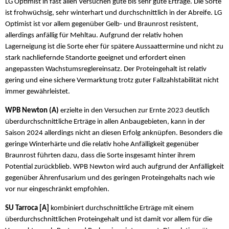
LG Optimist in fast allen Versuchen gute bis sehr gute Erträge. Die Sorte
ist frohwüchsig, sehr winterhart und durchschnittlich in der Abreife. LG
Optimist ist vor allem gegenüber Gelb- und Braunrost resistent,
allerdings anfällig für Mehltau. Aufgrund der relativ hohen
Lagerneigung ist die Sorte eher für spätere Aussaattermine und nicht zu
stark nachliefernde Standorte geeignet und erfordert einen
angepassten Wachstumsreglereinsatz. Der Proteingehalt ist relativ
gering und eine sichere Vermarktung trotz guter Fallzahlstabilität nicht
immer gewährleistet.
WPB Newton (A)
erzielte in den Versuchen zur Ernte 2023 deutlich
überdurchschnittliche Erträge in allen Anbaugebieten, kann in der
Saison 2024 allerdings nicht an diesen Erfolg anknüpfen. Besonders die
geringe Winterhärte und die relativ hohe Anfälligkeit gegenüber
Braunrost führten dazu, dass die Sorte insgesamt hinter ihrem
Potential zurückblieb. WPB Newton wird auch aufgrund der Anfälligkeit
gegenüber Ährenfusarium und des geringen Proteingehalts nach wie
vor nur eingeschränkt empfohlen.
SU Tarroca [A]
kombiniert durchschnittliche Erträge mit einem
überdurchschnittlichen Proteingehalt und ist damit vor allem für die