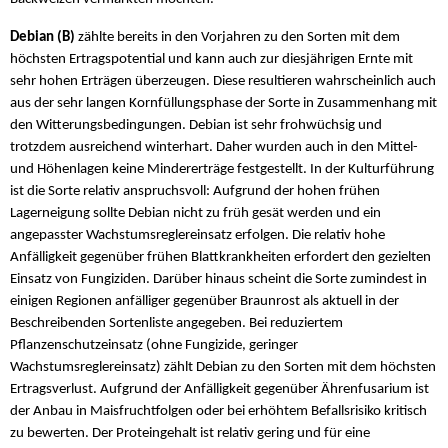
Debian (B)
zählte bereits in den Vorjahren zu den Sorten mit dem
höchsten Ertragspotential und kann auch zur diesjährigen Ernte mit
sehr hohen Erträgen überzeugen. Diese resultieren wahrscheinlich auch
aus der sehr langen Kornfüllungsphase der Sorte in Zusammenhang mit
den Witterungsbedingungen. Debian ist sehr frohwüchsig und
trotzdem ausreichend winterhart. Daher wurden auch in den Mittel-
und Höhenlagen keine Mindererträge festgestellt. In der Kulturführung
ist die Sorte relativ anspruchsvoll: Aufgrund der hohen frühen
Lagerneigung sollte Debian nicht zu früh gesät werden und ein
angepasster Wachstumsreglereinsatz erfolgen. Die relativ hohe
Anfälligkeit gegenüber frühen Blattkrankheiten erfordert den gezielten
Einsatz von Fungiziden. Darüber hinaus scheint die Sorte zumindest in
einigen Regionen anfälliger gegenüber Braunrost als aktuell in der
Beschreibenden Sortenliste angegeben. Bei reduziertem
Pflanzenschutzeinsatz (ohne Fungizide, geringer
Wachstumsreglereinsatz) zählt Debian zu den Sorten mit dem höchsten
Ertragsverlust. Aufgrund der Anfälligkeit gegenüber Ährenfusarium ist
der Anbau in Maisfruchtfolgen oder bei erhöhtem Befallsrisiko kritisch
zu bewerten. Der Proteingehalt ist relativ gering und für eine