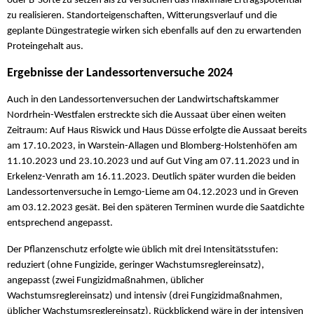
oder B-Sorte zu setzen als zu versuchen das maximale Ertragspotential
zu realisieren. Standorteigenschaften, Witterungsverlauf und die
geplante Düngestrategie wirken sich ebenfalls auf den zu erwartenden
Proteingehalt aus.
Ergebnisse der Landessortenversuche 2024
Auch in den Landessortenversuchen der Landwirtschaftskammer
Nordrhein-Westfalen erstreckte sich die Aussaat über einen weiten
Zeitraum: Auf Haus Riswick und Haus Düsse erfolgte die Aussaat bereits
am 17.10.2023, in Warstein-Allagen und Blomberg-Holstenhöfen am
11.10.2023 und 23.10.2023 und auf Gut Ving am 07.11.2023 und in
Erkelenz-Venrath am 16.11.2023. Deutlich später wurden die beiden
Landessortenversuche in Lemgo-Lieme am 04.12.2023 und in Greven
am 03.12.2023 gesät. Bei den späteren Terminen wurde die Saatdichte
entsprechend angepasst.
Der Pflanzenschutz erfolgte wie üblich mit drei Intensitätsstufen:
reduziert (ohne Fungizide, geringer Wachstumsreglereinsatz),
angepasst (zwei Fungizidmaßnahmen, üblicher
Wachstumsreglereinsatz) und intensiv (drei Fungizidmaßnahmen,
üblicher Wachstumsreglereinsatz). Rückblickend wäre in der intensiven