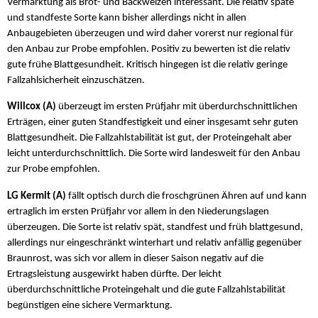
Vermarktung als Brot- und Backweizen interessant. Die relativ späte
und standfeste Sorte kann bisher allerdings nicht in allen
Anbaugebieten überzeugen und wird daher vorerst nur regional für
den Anbau zur Probe empfohlen. Positiv zu bewerten ist die relativ
gute frühe Blattgesundheit. Kritisch hingegen ist die relativ geringe
Fallzahlsicherheit einzuschätzen.
Willcox (A)
überzeugt im ersten Prüfjahr mit überdurchschnittlichen
Erträgen, einer guten Standfestigkeit und einer insgesamt sehr guten
Blattgesundheit. Die Fallzahlstabilität ist gut, der Proteingehalt aber
leicht unterdurchschnittlich. Die Sorte wird landesweit für den Anbau
zur Probe empfohlen.
LG Kermit (A)
fällt optisch durch die froschgrünen Ähren auf und kann
ertraglich im ersten Prüfjahr vor allem in den Niederungslagen
überzeugen. Die Sorte ist relativ spät, standfest und früh blattgesund,
allerdings nur eingeschränkt winterhart und relativ anfällig gegenüber
Braunrost, was sich vor allem in dieser Saison negativ auf die
Ertragsleistung ausgewirkt haben dürfte. Der leicht
überdurchschnittliche Proteingehalt und die gute Fallzahlstabilität
begünstigen eine sichere Vermarktung.