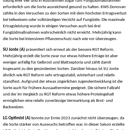
häufig eher vier und in Ausnahmen sogar fünf Fungizidmaßnahmen
erforderlich um die Sorte ausreichend gesund zu halten. KWS Donovan
zählte in den Versuchen zu den Sorten mit dem höchsten Ertragsverlust
bei teilweisem oder vollständigen Verzicht auf Fungizide. Die maximale
Ertragsleistung wurde in einigen Versuchen auch bei drei
Fungizidmaßnahmen wahrscheinlich nicht erreicht. Mehrjährig kann
die Sorte bei intensivem Pflanzenschutz nach wie vor überzeugen.
SU Jonte (A)
präsentiert sich erneut als der bessere RGT Reform.
Mehrjährig erzielt die Sorte zwar nur etwas höhere Erträge ist aber
weniger anfällig für Gelbrost und Blattseptoria und zählt damit
insgesamt zu den gesündesten Sorten. Darüber hinaus ist SU Jonte
ähnlich wie RGT Reform sehr ertragsstabil, winterhart und relativ
standfest. Aufgrund der etwas zögerlichen Jugendentwicklung ist die
Sorte auch für frühere Aussaattermine geeignet. Die sichere Fallzahl
und der im Vergleich zu RGT Reform etwas höhere Proteingehalt
ermöglichen eine relativ zuverlässige Vermarktung als Brot- und
Backweizen.
LG Optimist (A)
konnte zur Ernte 2023 zunächst nicht überzeugen, da
die Sorte stärker von Auswuchs betroffen war. In dieser Saison erzielte