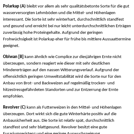
Polarkap (A)
bleibt vor allem als sehr qualitätsbetonte Sorte für die gut
wasserversorgten Lehmböden und die Mittel- und Höhenlagen
interessant. Die Sorte ist sehr winterhart, durchschnittlich standfest
und gesund und erreicht bei nur leicht unterdurchschnittlichen Erträgen
zuverlässig hohe Proteingehalte. Aufgrund der geringen
Frohwüchsigkeit ist Polarkap eher für frühe bis mittlere Aussaattermine
geeignet.
Obiwan [B]
kann ähnlich wie Complice zur diesjährigen Ernte nicht
überzeugen, sondern reagiert wie dieser mit sehr deutlichen
Mindererträgen auf den nassen Witterungsverlauf. Aufgrund der
offensichtlich geringen Umweltstabilität wird die Sorte nur für den
Anbau von Brot- und Backweizen auf regelmäßig trocken- und
hitzestressgefährdeten Standorten und zur Entzerrung der Ernte
empfohlen.
Revolver (C)
kann als Futterweizen in den Mittel- und Höhenlagen
überzeugen. Dort wirkt sich die gute Winterhärte positiv auf die
Anbausicherheit aus. Die Sorte ist relativ spät, durchschnittlich
standfest und sehr blattgesund. Revolver besitzt eine gute
Fusariumresistenz und eine geringe Auswuchsneigung.