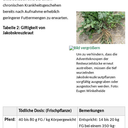
chronischen Krankheitsgeschehen
bereits nach Aufnahme erheblich
geringerer Futtermengen zu erwarten.
Tabelle 2: Giftigkeit von
Jakobskreuzkraut
Um zu verhindern, dass die
Adventivknospen der
Restwurzelstücke erneut
austreiben, müssen die tief
wurzelnden
Jakobskreuzkrautpflanzen
sorgfältig ausgegraben oder
ausgestochen werden. Foto:
Eugen Winkelheide
Tödliche Dosis: (Frischpflanze)
Bemerkungen
Pferd:
40 bis 80 g FG / kg Körpergewicht
Entspricht: 14 bis 20 kg
FG bei einem 350-kg-