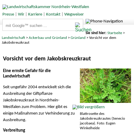
Presse
|
Wir
|
Karriere
|
Kontakt
|
Wegweiser
Suchbegriffe
Sie sind hier:
Startseite
>
Landwirtschaft
>
Ackerbau und Grünland
>
Grünland
> Vorsicht vor dem
Jakobskreuzkraut
Vorsicht vor dem Jakobskreuzkraut
Eine ernste Gefahr für die
Landwirtschaft
Seit ungefähr 2004 entwickelt sich die
Ausbreitung der Giftpflanze
Jakobskreuzkraut in Nordrhein-
Westfalen zum Problem. Hier gibt es
einige Maßnahmen zur Verhinderung zu
Blattrosette des
Jakobskreuzkrautes (Senecio
Ausbreitung.
jacobaea). Foto: Eugen
Winkelheide
Verbreitung