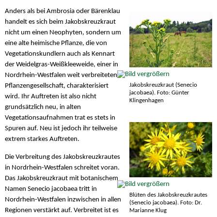
Anders als bei Ambrosia oder Bärenklau
handelt es sich beim Jakobskreuzkraut
nicht um einen Neophyten, sondern um
eine alte heimische Pflanze, die von
Vegetationskundlern auch als Kennart
der Weidelgras-Weißkleeweide, einer in
Nordrhein-Westfalen weit verbreiteten
Jakobskreuzkraut (Senecio
Pflanzengesellschaft, charakterisiert
jacobaea). Foto: Günter
wird. Ihr Auftreten ist also nicht
Klingenhagen
grundsätzlich neu, in alten
Vegetationsaufnahmen trat es stets in
Spuren auf. Neu ist jedoch ihr teilweise
extrem starkes Auftreten.
Die Verbreitung des Jakobskreuzkrautes
in Nordrhein-Westfalen schreitet voran.
Das Jakobskreuzkraut mit botanischem
Namen Senecio jacobaea tritt in
Blüten des Jakobskreuzkrautes
Nordrhein-Westfalen inzwischen in allen
(Senecio jacobaea). Foto: Dr.
Regionen verstärkt auf. Verbreitet ist es
Marianne Klug