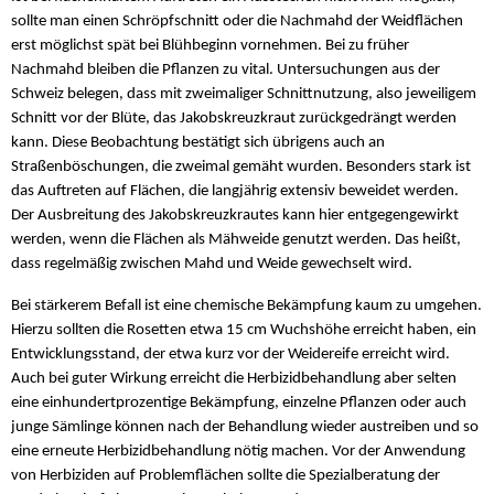
sollte man einen Schröpfschnitt oder die Nachmahd der Weidflächen
erst möglichst spät bei Blühbeginn vornehmen. Bei zu früher
Nachmahd bleiben die Pflanzen zu vital. Untersuchungen aus der
Schweiz belegen, dass mit zweimaliger Schnittnutzung, also jeweiligem
Schnitt vor der Blüte, das Jakobskreuzkraut zurückgedrängt werden
kann. Diese Beobachtung bestätigt sich übrigens auch an
Straßenböschungen, die zweimal gemäht wurden. Besonders stark ist
das Auftreten auf Flächen, die langjährig extensiv beweidet werden.
Der Ausbreitung des Jakobskreuzkrautes kann hier entgegengewirkt
werden, wenn die Flächen als Mähweide genutzt werden. Das heißt,
dass regelmäßig zwischen Mahd und Weide gewechselt wird.
Bei stärkerem Befall ist eine chemische Bekämpfung kaum zu umgehen.
Hierzu sollten die Rosetten etwa 15 cm Wuchshöhe erreicht haben, ein
Entwicklungsstand, der etwa kurz vor der Weidereife erreicht wird.
Auch bei guter Wirkung erreicht die Herbizidbehandlung aber selten
eine einhundertprozentige Bekämpfung, einzelne Pflanzen oder auch
junge Sämlinge können nach der Behandlung wieder austreiben und so
eine erneute Herbizidbehandlung nötig machen. Vor der Anwendung
von Herbiziden auf Problemflächen sollte die Spezialberatung der