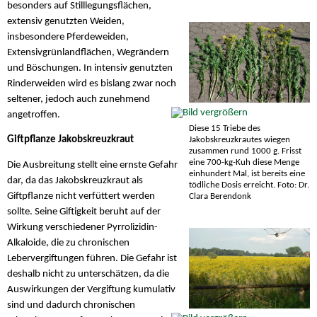
besonders auf Stilllegungsflächen,
extensiv genutzten Weiden,
insbesondere Pferdeweiden,
Extensivgrünlandflächen, Wegrändern
und Böschungen. In intensiv genutzten
Rinderweiden wird es bislang zwar noch
seltener, jedoch auch zunehmend
angetroffen.
Diese 15 Triebe des
Giftpflanze Jakobskreuzkraut
Jakobskreuzkrautes wiegen
zusammen rund 1000 g. Frisst
eine 700-kg-Kuh diese Menge
Die Ausbreitung stellt eine ernste Gefahr
einhundert Mal, ist bereits eine
dar, da das Jakobskreuzkraut als
tödliche Dosis erreicht. Foto: Dr.
Giftpflanze nicht verfüttert werden
Clara Berendonk
sollte. Seine Giftigkeit beruht auf der
Wirkung verschiedener Pyrrolizidin-
Alkaloide, die zu chronischen
Lebervergiftungen führen. Die Gefahr ist
deshalb nicht zu unterschätzen, da die
Auswirkungen der Vergiftung kumulativ
sind und dadurch chronischen