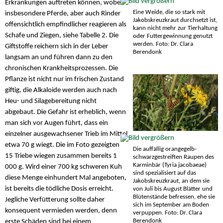
Erkrankungen auftreten können, wobei
Eine Weide, die so stark mit
insbesondere Pferde, aber auch Rinder
Jakobskreuzkraut durchsetzt ist,
offensichtlich empfindlicher reagieren als
kann nicht mehr zur Tierhaltung
Schafe und Ziegen, siehe Tabelle 2. Die
oder Futtergewinnung genutzt
werden. Foto: Dr. Clara
Giftstoffe reichern sich in der Leber
Berendonk
langsam an und führen dann zu den
chronischen Krankheitsprozessen. Die
Pflanze ist nicht nur im frischen Zustand
giftig, die Alkaloide werden auch nach
Heu- und Silagebereitung nicht
abgebaut. Die Gefahr ist erheblich, wenn
man sich vor Augen führt, dass ein
einzelner ausgewachsener Trieb im Mittel
etwa 70 g wiegt. Die im Foto gezeigten
Die auffällig orangegelb-
15 Triebe wiegen zusammen bereits 1
schwarzgestreiften Raupen des
Karminbär (Tyria jacobaeae)
000 g. Wird einer 700 kg schweren Kuh
sind spezialisiert auf das
diese Menge einhundert Mal angeboten,
Jakobskreuzkraut, an dem sie
ist bereits die tödliche Dosis erreicht.
von Juli bis August Blätter und
Blütenstände befressen, ehe sie
Jegliche Verfütterung sollte daher
sich im September am Boden
konsequent vermieden werden, denn
verpuppen. Foto: Dr. Clara
Berendonk
erste Schäden sind bei einem