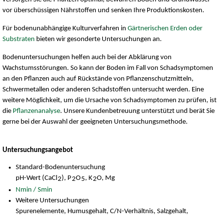
vor überschüssigen Nährstoffen und senken Ihre Produktionskosten.
Für bodenunabhängige Kulturverfahren in
Gärtnerischen Erden oder
Substraten
bieten wir gesonderte Untersuchungen an.
Bodenuntersuchungen helfen auch bei der Abklärung von
Wachstumsstörungen. So kann der Boden im Fall von Schadsymptomen
an den Pflanzen auch auf Rückstände von Pflanzenschutzmitteln,
Schwermetallen oder anderen Schadstoffen untersucht werden. Eine
weitere Möglichkeit, um die Ursache von Schadsymptomen zu prüfen, ist
die
Pflanzenanalyse
. Unsere Kundenbetreuung unterstützt und berät Sie
gerne bei der Auswahl der geeigneten Untersuchungsmethode.
Untersuchungsangebot
Standard-Bodenuntersuchung
pH-Wert (CaCl
), P
O
, K
O, Mg
2
2
5
2
Nmin / Smin
Weitere Untersuchungen
Spurenelemente, Humusgehalt, C/N-Verhältnis, Salzgehalt,