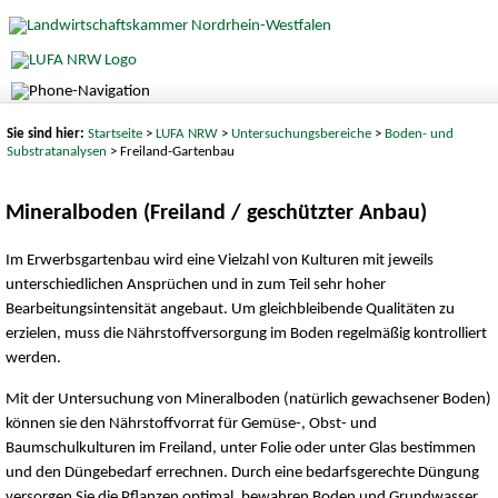
Sie sind hier:
Startseite
>
LUFA NRW
>
Untersuchungsbereiche
>
Boden- und
Substratanalysen
> Freiland-Gartenbau
Mineralboden (Freiland / geschützter Anbau)
Im Erwerbsgartenbau wird eine Vielzahl von Kulturen mit jeweils
unterschiedlichen Ansprüchen und in zum Teil sehr hoher
Bearbeitungsintensität angebaut. Um gleichbleibende Qualitäten zu
erzielen, muss die Nährstoffversorgung im Boden regelmäßig kontrolliert
werden.
Mit der Untersuchung von Mineralboden (natürlich gewachsener Boden)
können sie den Nährstoffvorrat für Gemüse-, Obst- und
Baumschulkulturen im Freiland, unter Folie oder unter Glas bestimmen
und den Düngebedarf errechnen. Durch eine bedarfsgerechte Düngung
versorgen Sie die Pflanzen optimal, bewahren Boden und Grundwasser