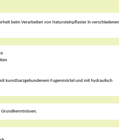
erheit beim Verarbeiten von Natursteinpflaster in verschiedenen
te
iten
 mit kunstharzgebundenem Fugenmörtel und mit hydraulisch
t Grundkenntnissen.
eck