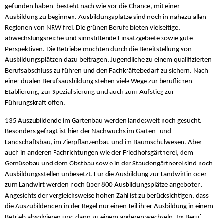
gefunden haben, besteht nach wie vor die Chance, mit einer
Ausbildung zu beginnen. Ausbildungsplätze sind noch in nahezu allen
Regionen von NRW frei. Die grünen Berufe bieten vielseitige,
abwechslungsreiche und sinnstiftende Einsatzgebiete sowie gute
Perspektiven. Die Betriebe möchten durch die Bereitstellung von
Ausbildungsplätzen dazu beitragen, Jugendliche zu einem qualifizierten
Berufsabschluss zu führen und den Fachkräftebedarf zu sichern. Nach
einer dualen Berufsausbildung stehen viele Wege zur beruflichen
Etablierung, zur Spezialisierung und auch zum Aufstieg zur
Führungskraft offen.
135 Auszubildende im Gartenbau werden landesweit noch gesucht.
Besonders gefragt ist hier der Nachwuchs im Garten- und
Landschaftsbau, im Zierpflanzenbau und im Baumschulwesen. Aber
auch in anderen Fachrichtungen wie der Friedhofsgärtnerei, dem
Gemüsebau und dem Obstbau sowie in der Staudengärtnerei sind noch
Ausbildungsstellen unbesetzt. Für die Ausbildung zur Landwirtin oder
zum Landwirt werden noch über 800 Ausbildungsplätze angeboten.
Angesichts der vergleichsweise hohen Zahl ist zu berücksichtigen, dass
die Auszubildenden in der Regel nur einen Teil ihrer Ausbildung in einem
Betrieb absolvieren und dann zu einem anderen wechseln. Im Beruf