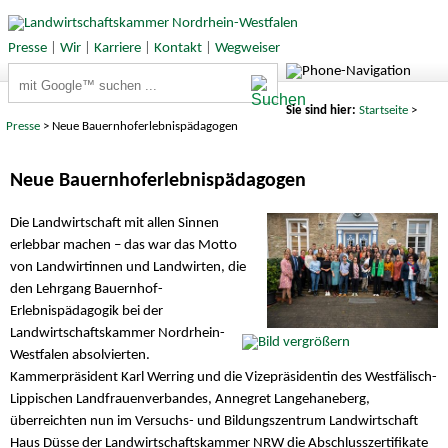
Presse
|
Wir
|
Karriere
|
Kontakt
|
Wegweiser
Suchbegriffe
Sie sind hier:
Startseite
>
Presse
> Neue Bauernhoferlebnispädagogen
Neue Bauernhoferlebnispädagogen
Die Landwirtschaft mit allen Sinnen
erlebbar machen – das war das Motto
von Landwirtinnen und Landwirten, die
den Lehrgang Bauernhof-
Erlebnispädagogik bei der
Landwirtschaftskammer Nordrhein-
Westfalen absolvierten.
Kammerpräsident Karl Werring und die Vizepräsidentin des Westfälisch-
Lippischen Landfrauenverbandes, Annegret Langehaneberg,
überreichten nun im Versuchs- und Bildungszentrum Landwirtschaft
Haus Düsse der Landwirtschaftskammer NRW die Abschlusszertifikate