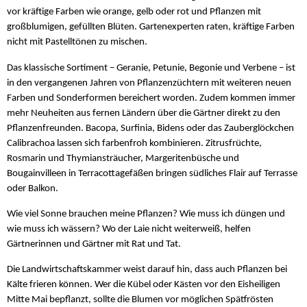
vor kräftige Farben wie orange, gelb oder rot und Pflanzen mit
großblumigen, gefüllten Blüten. Gartenexperten raten, kräftige Farben
nicht mit Pastelltönen zu mischen.
Das klassische Sortiment – Geranie, Petunie, Begonie und Verbene – ist
in den vergangenen Jahren von Pflanzenzüchtern mit weiteren neuen
Farben und Sonderformen bereichert worden. Zudem kommen immer
mehr Neuheiten aus fernen Ländern über die Gärtner direkt zu den
Pflanzenfreunden. Bacopa, Surfinia, Bidens oder das Zauberglöckchen
Calibrachoa lassen sich farbenfroh kombinieren. Zitrusfrüchte,
Rosmarin und Thymiansträucher, Margeritenbüsche und
Bougainvilleen in Terracottagefäßen bringen südliches Flair auf Terrasse
oder Balkon.
Wie viel Sonne brauchen meine Pflanzen? Wie muss ich düngen und
wie muss ich wässern? Wo der Laie nicht weiterweiß, helfen
Gärtnerinnen und Gärtner mit Rat und Tat.
Die Landwirtschaftskammer weist darauf hin, dass auch Pflanzen bei
Kälte frieren können. Wer die Kübel oder Kästen vor den Eisheiligen
Mitte Mai bepflanzt, sollte die Blumen vor möglichen Spätfrösten