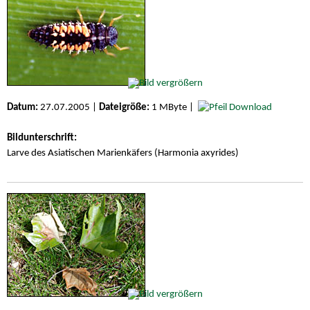
Datum:
27.07.2005 |
Dateigröße:
1 MByte |
Download
Bildunterschrift:
Larve des Asiatischen Marienkäfers (Harmonia axyrides)