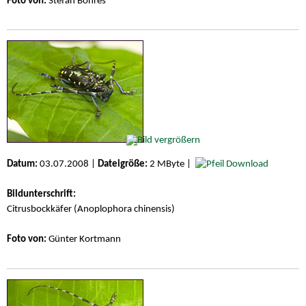
Foto von:
Stefan Bohres
Datum:
03.07.2008 |
Dateigröße:
2 MByte |
Download
Bildunterschrift:
Citrusbockkäfer (Anoplophora chinensis)
Foto von:
Günter Kortmann